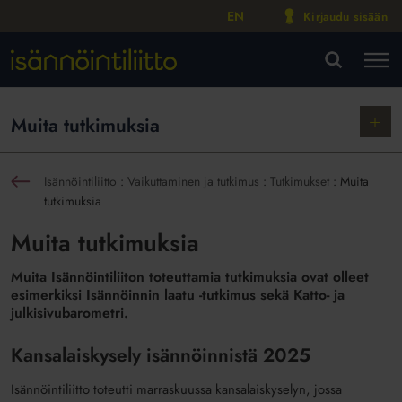
EN
Kirjaudu sisään
M
VA
Näytä
Muita tutkimuksia
alako
Isännöintiliitto
:
Vaikuttaminen ja tutkimus
:
Tutkimukset
:
Muita
sin
tutkimuksia
Muita tutkimuksia
Muita Isännöintiliiton toteuttamia tutkimuksia ovat olleet
esimerkiksi Isännöinnin laatu -tutkimus sekä Katto- ja
julkisivubarometri.
Kansalaiskysely isännöinnistä 2025
Isännöintiliitto toteutti marraskuussa kansalaiskyselyn, jossa