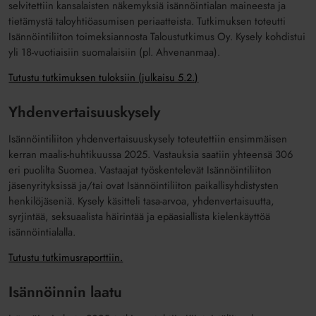
selvitettiin kansalaisten näkemyksiä isännöintialan maineesta ja
tietämystä taloyhtiöasumisen periaatteista. Tutkimuksen toteutti
Isännöintiliiton toimeksiannosta Taloustutkimus Oy. Kysely kohdistui
yli 18-vuotiaisiin suomalaisiin (pl. Ahvenanmaa).
Tutustu tutkimuksen tuloksiin (julkaisu 5.2.)
Yhdenvertaisuuskysely
Isännöintiliiton yhdenvertaisuuskysely toteutettiin ensimmäisen
kerran maalis-huhtikuussa 2025. Vastauksia saatiin yhteensä 306
eri puolilta Suomea. Vastaajat työskentelevät Isännöintiliiton
jäsenyrityksissä ja/tai ovat Isännöintiliiton paikallisyhdistysten
henkilöjäseniä. Kysely käsitteli tasa-arvoa, yhdenvertaisuutta,
syrjintää, seksuaalista häirintää ja epäasiallista kielenkäyttöä
isännöintialalla.
Tutustu tutkimusraporttiin.
Isännöinnin laatu