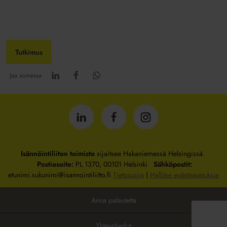
Tutkimus
Jaa somessa
Isännöintiliitto
Isännöintiliitto
Isännöintiliitto
LinkedInissä
Facebookissa
Instagrammissa
Isännöintiliiton toimisto
sijaitsee Hakaniemessä Helsingissä.
Postiosoite:
PL 1370, 00101 Helsinki
Sähköpostit:
etunimi.sukunimi@isannointiliitto.fi
Tietosuoja
|
Hallitse evästeasetuksia
Anna palautetta
Yhteystiedot