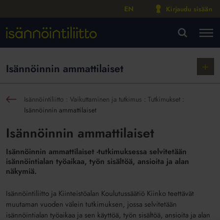
EN
Kirjaudu sisään
M
VA
Näytä
Isännöinnin ammattilaiset
alako
Isännöintiliitto
:
Vaikuttaminen ja tutkimus
:
Tutkimukset
:
sin
Isännöinnin ammattilaiset
Isännöinnin ammattilaiset
Isännöinnin ammattilaiset -tutkimuksessa selvitetään
isännöintialan työaikaa, työn sisältöä, ansioita ja alan
näkymiä.
Isännöintiliitto ja Kiinteistöalan Koulutussäätiö Kiinko teettävät
muutaman vuoden välein tutkimuksen, jossa selvitetään
isännöintialan työaikaa ja sen käyttöä, työn sisältöä, ansioita ja alan