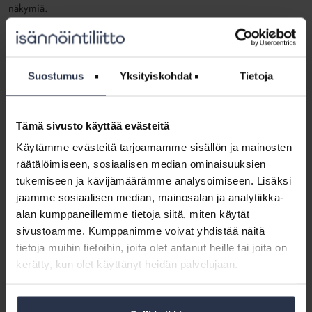
näkymiä.
2023
Tutkimusraportti:
Isännöinnin ammattilaiset 2023 ppt
2020
Suostumus
Yksityiskohdat
Tietoja
350 miljardin asunto-omaisuudesta huolehtii yhä useammin nainen
Tutkimusraportti:
Isännöinnin ammattilaiset 2020
Tämä sivusto käyttää evästeitä
Käytämme evästeitä tarjoamamme sisällön ja mainosten
2017:
räätälöimiseen, sosiaalisen median ominaisuuksien
Nyt se on tutkittu: mitä isännöitsijä tekee?
tukemiseen ja kävijämäärämme analysoimiseen. Lisäksi
jaamme sosiaalisen median, mainosalan ja analytiikka-
Tutkimusraportti:
Isännöinnin ammattilaiset 2017
alan kumppaneillemme tietoja siitä, miten käytät
Tutkimusraportti:
Isännöinnin ammattilaiset 2014
sivustoamme. Kumppanimme voivat yhdistää näitä
tietoja muihin tietoihin, joita olet antanut heille tai joita on
kerätty, kun olet käyttänyt heidän palvelujaan.
Isännöinnin ammattilaiset -tutkimus:
Isännöinnin
Isännöintityö monipuolistuu ja erilaistuu,
ammattilaiset
mutta osaajille riittää kysyntää
-