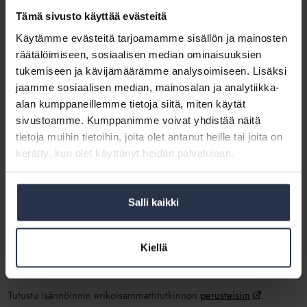
riippuen hän on erikoistunut asunto-osakeyhtiö-, vuokratalo- tai
Tämä sivusto käyttää evästeitä
toimitilaisännöintiin sekä syventänyt osaamistaan
asumisneuvonnassa, teknisissä palveluissa, uudiskohteen
Käytämme evästeitä tarjoamamme sisällön ja mainosten
isännöinnissä tai isännöintityöhön liittyvässä kehittämishankkeessa.
räätälöimiseen, sosiaalisen median ominaisuuksien
tukemiseen ja kävijämäärämme analysoimiseen. Lisäksi
Tutustu isännöinnin ammattitutkinnon
perusteisiin
.
jaamme sosiaalisen median, mainosalan ja analytiikka-
Isännöinnin erikoisammattitutkinto eli IEAT
alan kumppaneillemme tietoja siitä, miten käytät
sivustoamme. Kumppanimme voivat yhdistää näitä
Isännöinnin erikoisammattitutkinto lisättiin tutkintorakenteeseen
tietoja muihin tietoihin, joita olet antanut heille tai joita on
syksyllä 2017. Tutkinto mahdollistaa alalla toimiville pitkäjänteisen
kerätty, kun olet käyttänyt heidän palvelujaan.
osaamisen kehittämisen.
Isännöinnin erikoisammattitutkinnon suorittaneella on vaativissa
isännöinnin tehtävissä edellytettävä ammattitaito ja edellytykset
Salli kaikki
vastata kokonaisvaltaisesti kohteiden johtamisesta ja kehittämisestä
yhteistyössä asiakkaiden ja sidosryhmien kanssa. Valinnaisista
tutkinnon osista riippuen hänellä on vahvaa osaamista isännöinnin
Kiellä
kehittämisessä, perusparannus- ja korjaushankkeiden hallinnassa tai
yrityksen johtamisessa.
Tutustu isännöinnin erikoisammattitutkinnon
perusteisiin
.