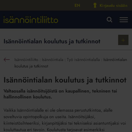
EN
Kirjaudu sisään
M
VA
Näytä
Isännöintialan koulutus ja tutkinnot
alako
Isännöintiliitto
:
Isännöintiala
:
Työ isännöintialalla
:
Isännöintialan
sin
koulutus ja tutkinnot
Isännöintialan koulutus ja tutkinnot
Valtaosalla isännöitsijöistä on kaupallinen, tekninen tai
hallinnollinen koulutus.
Vaikka Isännöintialalle ei ole olemassa perustutkintoa, alalle
soveltuvia opintopolkuja on useita. Isännöitsijäksi,
kiinteistösihteeriksi, kirjanpitäjäksi tai tekniseksi asiantuntijaksi voi
kouluttautua eri tavoin. Koulutusta tarjoavat esimerkiksi