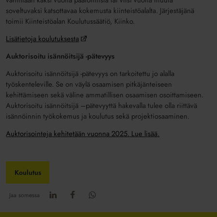
vähintään kaksi vuotta päätoimista tai viisi vuotta muuta
soveltuvaksi katsottavaa kokemusta kiinteistöalalta. Järjestäjänä
toimii Kiinteistöalan Koulutussäätiö, Kiinko.
Lisätietoja koulutuksesta
Auktorisoitu isännöitsijä -pätevyys
Auktorisoitu isännöitsijä -pätevyys on tarkoitettu jo alalla
työskenteleville. Se on väylä osaamisen pitkäjänteiseen
kehittämiseen sekä väline ammatillisen osaamisen osoittamiseen.
Auktorisoitu isännöitsijä –pätevyyttä hakevalla tulee olla riittävä
isännöinnin työkokemus ja koulutus sekä projektiosaaminen.
Auktorisointeja kehitetään vuonna 2025. Lue lisää.
Koulutus
Jaa somessa