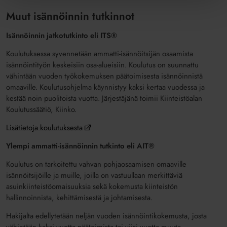
Muut isännöinnin tutkinnot
Isännöinnin jatkotutkinto eli ITS®
Koulutuksessa syvennetään ammatti-isännöitsijän osaamista
isännöintityön keskeisiin osa-alueisiin. Koulutus on suunnattu
vähintään vuoden työkokemuksen päätoimisesta isännöinnistä
omaaville. Koulutusohjelma käynnistyy kaksi kertaa vuodessa ja
kestää noin puolitoista vuotta. Järjestäjänä toimii Kiinteistöalan
Koulutussäätiö, Kiinko.
Lisätietoja koulutuksesta
Ylempi ammatti-isännöinnin tutkinto eli AIT®
Koulutus on tarkoitettu vahvan pohjaosaamisen omaaville
isännöitsijöille ja muille, joilla on vastuullaan merkittäviä
asuinkiinteistöomaisuuksia sekä kokemusta kiinteistön
hallinnoinnista, kehittämisestä ja johtamisesta.
Hakijalta edellytetään neljän vuoden isännöintikokemusta, josta