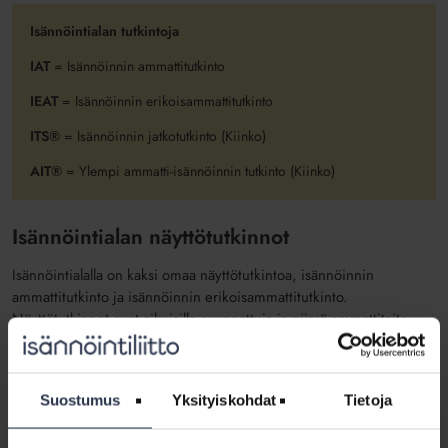
Isännöintialan tutkintoja
IAT
= Isännöinnin ammattitutkinto
IEAT
= Isännöinnin erikoisammattitutkinto
ITS®
= Isännöinnin jatkotutkinto (Kiinko)
AIT®
= Ylempi ammatti-isännöinnin tutkinto (Kiinko)
Isännöintialan näyttötutkinnot
Isännöintialalla on kaksi omaa näyttötutkintoa, isännöinnin
ammattitutkinto ja isännöinnin erikoisammattitutkinto.
Näyttötutkinnot ovat aikuisille suunnattuja ja niissä ammattitaito
osoitetaan työelämässä.
Isännöinnin ammattitutkinto eli IAT
Suostumus
Yksityiskohdat
Tietoja
Isännöinnin ammattitutkinnon (IAT) suorittaneella on isännöinnin
tehtävissä edellytetty ammattitaito. Valinnaisista tutkinnon osista