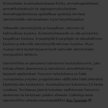
Kiinteistöalan koulutuskeskuksessa Kiinko, ammattioppilaitokset,
ammattikorkeakoulut tai oppisopimuskoulutukset.
Ammattioppilaitoksissa opiskellessa opiskelija tarvitsee
isännöintialalle valmistuakseen myös harjoittelupaikan.
Valtaosalla isännöitsijöistä on kaupallinen, tekninen tai
hallinnollinen koulutus. Kiinteistösihteereillä voi olla esimerkiksi
kaupallinen koulutus, kirjanpitäjillä kirjanpitäjän tai taloushallinnon
koulutus ja teknisillä isännöitsijöillä tekninen koulutus. Muun
muassa nämä taustat tarjoavat hyvät valmiudet isännöintialan
monipuolisiin tehtäviin.
Isännöintiliitto on perustanut isännöinnin koulutusfoorumin, joka
kokoaa yhteen jäsenemme ja isännöinnin ammattitutkintoja
tarjoavat oppilaitokset. Foorumin tarkoituksena on lisätä
vuoropuhelua yritysten ja oppilaitosten välillä sekä lisätä yhtenäisiä
käytäntöjä alan koulutuksiin.
Koulutusfoorumi kokoontuu 2-3 kertaa
vuodessa. Tarvittaessa jäseniä kutsutaan osallistumaan foorumiin
alustamaan tai kertomaan jostakin aiheesta. Lisätietoja antaa
Isännöintiliiton yhteiskuntasuhdepäällikkö
Anu Tuovinen
.