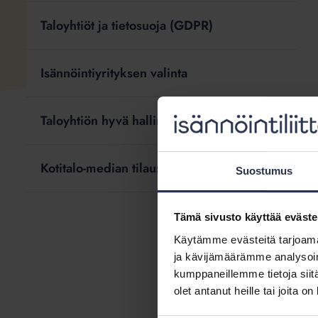
Taloyhtiöt ja tietosuoja (GDPR)
Isännöintiyrityksen valinta
Taloyhtiön hyvä hallintotapa -suositus
Kotitalo-median tilaus
Suostumus
Tämä sivusto käyttää eväste
Käytämme evästeitä tarjoama
ja kävijämäärämme analysoim
kumppaneillemme tietoja siitä
olet antanut heille tai joita o