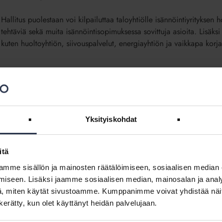
Hallitus puolestaan
voi
kilpailuttaa taloyhtiölle
isännöintiyrityksen 
tehtäviä sekä
muita isännöintisopimuksessa sovittuja asioita
.
Lisäksi 
kuten huoltoyhtiön, siivouspalvelut
,
energiayhtiön
ja vaikkapa korjau
Taloyhtiön yhtiökokous ja siellä käsiteltävät asia
Kuka saa osallistua yhtiökokoukseen?
Yksityiskohdat
Taloyhtiön hallituksen tehtävät
Taloyhtiöstrategia
itä
mme sisällön ja mainosten räätälöimiseen, sosiaalisen median
Taloyhtiöstrategian laatiminen ja hyväksyminen
iseen. Lisäksi jaamme sosiaalisen median, mainosalan ja analy
, miten käytät sivustoamme. Kumppanimme voivat yhdistää näitä t
Isännöinti taloyhtiössä
n kerätty, kun olet käyttänyt heidän palvelujaan.
Isännöintisopimus määrittää isännöintipalvelun 