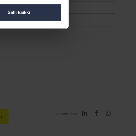
nnöinnille
Salli kaikki
Jaa somessa
us