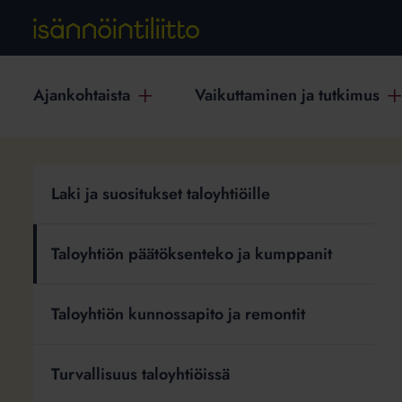
Ajankohtaista
Vaikuttaminen ja tutkimus
Taloyhtiön
Laki ja suositukset taloyhtiöille
päätöksenteko
Takaisi
ja
kumppanit
Taloyhtiön päätöksenteko ja kumppanit
Taloyhtiön kunnossapito ja remontit
Turvallisuus taloyhtiöissä