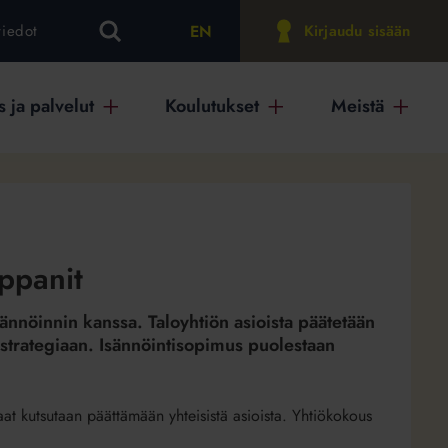
EN
tiedot
Kirjaudu sisään
 ja palvelut
Koulutukset
Meistä
ppanit
sännöinnin kanssa. Taloyhtiön asioista päätetään
iöstrategiaan. Isännöintisopimus puolestaan
aat kutsutaan päättämään yhteisistä asioista. Yhtiökokous