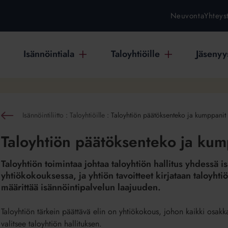
Neuvonta
Yhteys
Isännöintiala
Taloyhtiöille
Jäsenyys
Isännöintiliitto
:
Taloyhtiöille
:
Taloyhtiön päätöksenteko ja kumppanit
n
Taloyhtiön päätöksenteko ja kum
Taloyhtiön toimintaa johtaa taloyhtiön hallitus yhdessä i
yhtiökokouksessa, ja yhtiön tavoitteet kirjataan taloyht
määrittää isännöintipalvelun laajuuden.
Taloyhtiön
tärkein päättävä elin on yhtiökokous, johon kaikki osakk
valitsee taloyhtiön hallituksen.