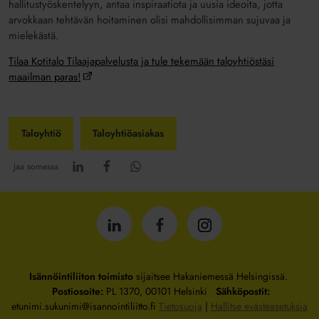
hallitustyöskentelyyn, antaa inspiraatiota ja uusia ideoita, jotta
arvokkaan tehtävän hoitaminen olisi mahdollisimman sujuvaa ja
mielekästä.
Tilaa Kotitalo Tilaajapalvelusta ja tule tekemään taloyhtiöstäsi
maailman paras!
Taloyhtiö
Taloyhtiöasiakas
Jaa somessa
Isännöintiliitto
Isännöintiliitto
Isännöintiliitto
LinkedInissä
Facebookissa
Instagrammissa
Isännöintiliiton toimisto
sijaitsee Hakaniemessä Helsingissä.
Postiosoite:
PL 1370, 00101 Helsinki
Sähköpostit:
etunimi.sukunimi@isannointiliitto.fi
Tietosuoja
|
Hallitse evästeasetuksia