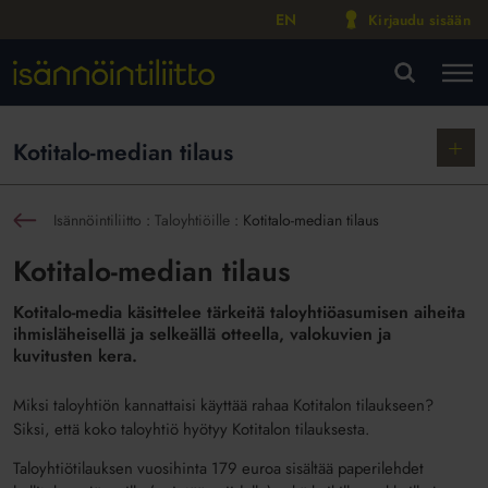
EN
Kirjaudu sisään
M
VA
Näytä
Kotitalo-median tilaus
alako
Isännöintiliitto
:
Taloyhtiöille
:
Kotitalo-median tilaus
sin
Kotitalo-median tilaus
Kotitalo-media käsittelee tärkeitä taloyhtiöasumisen aiheita
ihmisläheisellä ja selkeällä otteella, valokuvien ja
kuvitusten kera.
Miksi taloyhtiön kannattaisi käyttää rahaa Kotitalon tilaukseen?
Siksi, että koko taloyhtiö hyötyy Kotitalon tilauksesta.
Taloyhtiötilauksen vuosihinta 179 euroa sisältää paperilehdet