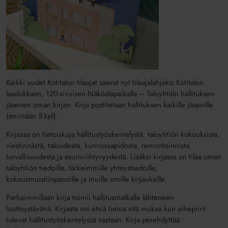
Kaikki uudet Kotitalon tilaajat saavat nyt tilaajalahjaksi Kotitalon
laadukkaan, 120-sivuisen Näköalapaikalla – Taloyhtiön hallituksen
jäsenen oman kirjan. Kirja postitetaan hallituksen kaikille jäsenille
(enintään 5 kpl).
Kirjassa on tietoiskuja hallitustyöskentelystä, taloyhtiön kokouksista,
viestinnästä, taloudesta, kunnossapidosta, remontoinnista,
turvallisuudesta ja asuinviihtyvyydestä. Lisäksi kirjassa on tilaa oman
taloyhtiön tiedoille, tärkeimmille yhteystiedoille,
kokousmuistiinpanoille ja muille omille kirjauksille.
Parhaimmillaan kirja toimii hallitusmatkalle lähteneen
luottoystävänä. Kirjasta voi etsiä tietoa sitä mukaa kun aihepiirit
tulevat hallitustyöskentelyssä vastaan. Kirja perehdyttää