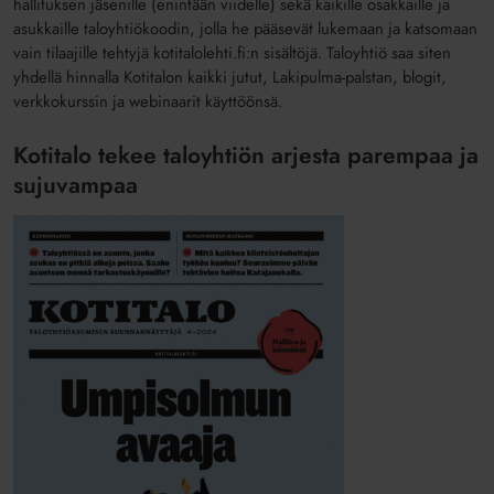
hallituksen jäsenille (enintään viidelle) sekä kaikille osakkaille ja
asukkaille taloyhtiökoodin, jolla he pääsevät lukemaan ja katsomaan
vain tilaajille tehtyjä kotitalolehti.fi:n sisältöjä. Taloyhtiö saa siten
yhdellä hinnalla Kotitalon kaikki jutut, Lakipulma-palstan, blogit,
verkkokurssin ja webinaarit käyttöönsä.
Kotitalo tekee taloyhtiön arjesta parempaa ja
sujuvampaa