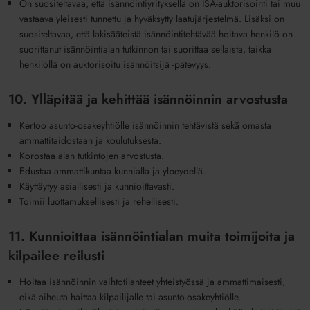
On suositeltavaa, että isännöintiyrityksellä on ISA-auktorisointi tai muu
vastaava yleisesti tunnettu ja hyväksytty laatujärjestelmä. Lisäksi on
suositeltavaa, että lakisääteistä isännöintitehtävää hoitava henkilö on
suorittanut isännöintialan tutkinnon tai suorittaa sellaista, taikka
henkilöllä on auktorisoitu isännöitsijä -pätevyys.
10. Ylläpitää ja kehittää isännöinnin arvostusta
Kertoo asunto-osakeyhtiölle isännöinnin tehtävistä sekä omasta
ammattitaidostaan ja koulutuksesta.
Korostaa alan tutkintojen arvostusta.
Edustaa ammattikuntaa kunnialla ja ylpeydellä.
Käyttäytyy asiallisesti ja kunnioittavasti.
Toimii luottamuksellisesti ja rehellisesti.
11. Kunnioittaa isännöintialan muita toimijoita ja
kilpailee reilusti
Hoitaa isännöinnin vaihtotilanteet yhteistyössä ja ammattimaisesti,
eikä aiheuta haittaa kilpailijalle tai asunto-osakeyhtiölle.