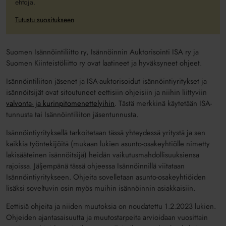
ehtoja.
Tutustu suositukseen
Suomen Isännöintiliitto ry, Isännöinnin Auktorisointi ISA ry ja
Suomen Kiinteistöliitto ry ovat laatineet ja hyväksyneet ohjeet.
Isännöintiliiton jäsenet ja ISA-auktorisoidut isännöintiyritykset ja
isännöitsijät ovat sitoutuneet eettisiin ohjeisiin ja niihin liittyviin
valvonta- ja kurinpitomenettelyihin
. Tästä merkkinä käytetään ISA-
tunnusta tai Isännöintiliiton jäsentunnusta.
Isännöintiyrityksellä tarkoitetaan tässä yhteydessä yritystä ja sen
kaikkia työntekijöitä (mukaan lukien asunto-osakeyhtiölle nimetty
lakisääteinen isännöitsijä) heidän vaikutusmahdollisuuksiensa
rajoissa. Jäljempänä tässä ohjeessa Isännöinnillä viitataan
Isännöintiyritykseen. Ohjeita sovelletaan asunto-osakeyhtiöiden
lisäksi soveltuvin osin myös muihin isännöinnin asiakkaisiin.
Eettisiä ohjeita ja niiden muutoksia on noudatettu 1.2.2023 lukien.
Ohjeiden ajantasaisuutta ja muutostarpeita arvioidaan vuosittain