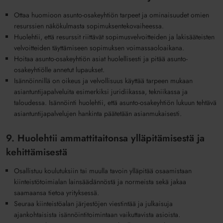
Ottaa huomioon asunto-osakeyhtiön tarpeet ja ominaisuudet omien
resurssien näkökulmasta sopimuksentekovaiheessa.
Huolehtii, että resurssit riittävät sopimusvelvoitteiden ja lakisääteisten
velvoitteiden täyttämiseen sopimuksen voimassaoloaikana.
Hoitaa asunto-osakeyhtiön asiat huolellisesti ja pitää asunto-
osakeyhtiölle annetut lupaukset.
Isännöinnillä on oikeus ja velvollisuus käyttää tarpeen mukaan
asiantuntijapalveluita esimerkiksi juridiikassa, tekniikassa ja
taloudessa. Isännöinti huolehtii, että asunto-osakeyhtiön lukuun tehtävä
asiantuntijapalvelujen hankinta päätetään asianmukaisesti.
9. Huolehtii ammattitaitonsa ylläpitämisestä ja
kehittämisestä
Osallistuu koulutuksiin tai muulla tavoin ylläpitää osaamistaan
kiinteistötoimialan lainsäädännöstä ja normeista sekä jakaa
saamaansa tietoa yrityksessä.
Seuraa kiinteistöalan järjestöjen viestintää ja julkaisuja
ajankohtaisista isännöintitoimintaan vaikuttavista asioista.