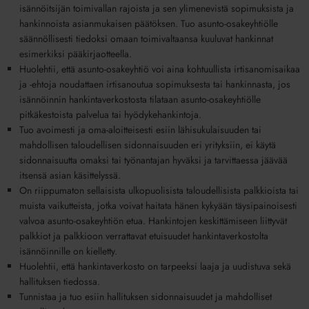
isännöitsijän toimivallan rajoista ja sen ylimenevistä sopimuksista ja
hankinnoista asianmukaisen päätöksen. Tuo asunto-osakeyhtiölle
säännöllisesti tiedoksi omaan toimivaltaansa kuuluvat hankinnat
esimerkiksi pääkirjaotteella.
Huolehtii, että asunto-osakeyhtiö voi aina kohtuullista irtisanomisaikaa
ja -ehtoja noudattaen irtisanoutua sopimuksesta tai hankinnasta, jos
isännöinnin hankintaverkostosta tilataan asunto-osakeyhtiölle
pitkäkestoista palvelua tai hyödykehankintoja.
Tuo avoimesti ja oma-aloitteisesti esiin lähisukulaisuuden tai
mahdollisen taloudellisen sidonnaisuuden eri yrityksiin, ei käytä
sidonnaisuutta omaksi tai työnantajan hyväksi ja tarvittaessa jäävää
itsensä asian käsittelyssä.
On riippumaton sellaisista ulkopuolisista taloudellisista palkkioista tai
muista vaikutteista, jotka voivat haitata hänen kykyään täysipainoisesti
valvoa asunto-osakeyhtiön etua. Hankintojen keskittämiseen liittyvät
palkkiot ja palkkioon verrattavat etuisuudet hankintaverkostolta
isännöinnille on kielletty.
Huolehtii, että hankintaverkosto on tarpeeksi laaja ja uudistuva sekä
hallituksen tiedossa.
Tunnistaa ja tuo esiin hallituksen sidonnaisuudet ja mahdolliset