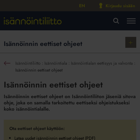
EN
Kirjaudu sisään
M
VA
Näytä
Isännöinnin eettiset ohjeet
alako
Isännöintiliitto
:
Isännöintiala
:
Isännöintialan eettisyys ja valvonta
:
sin
Isännöinnin eettiset ohjeet
Isännöinnin eettiset ohjeet
Isännöinnin eettiset ohjeet on Isännöintiliiton jäseniä sitova
ohje, joka on samalla tarkoitettu eettiseksi ohjeistukseksi
koko isännöintialalle.
Ota eettiset ohjeet käyttöön:
Lataa uudet isännöinnin eettiset ohjeet (PDF)