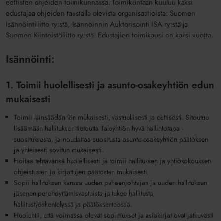
eettisten ohjeiden toimikunnassa. Toimikuntaan kuuluu kaksi
edustajaa ohjeiden taustalla olevista organisaatioista: Suomen
Isännöintiliitto ry:stä, Isännöinnin Auktorisointi ISA ry:stä ja
Suomen Kiinteistöliitto ry:stä. Edustajien toimikausi on kaksi vuotta.
Isännöinti:
1. Toimii huolellisesti ja asunto-osakeyhtiön edun
mukaisesti
Toimii lainsäädännön mukaisesti, vastuullisesti ja eettisesti. Sitoutuu
lisäämään hallituksen tietoutta Taloyhtiön hyvä hallintotapa -
suosituksesta, ja noudattaa suositusta asunto-osakeyhtiön päätöksen
ja yhteisesti sovitun mukaisesti.
Hoitaa tehtävänsä huolellisesti ja toimii hallituksen ja yhtiökokouksen
ohjeistusten ja kirjattujen päätösten mukaisesti.
Sopii hallituksen kanssa uuden puheenjohtajan ja uuden hallituksen
jäsenen perehdyttämisvastuista ja tukee hallitusta
hallitustyöskentelyssä ja päätöksenteossa.
Huolehtii, että voimassa olevat sopimukset ja asiakirjat ovat jatkuvasti