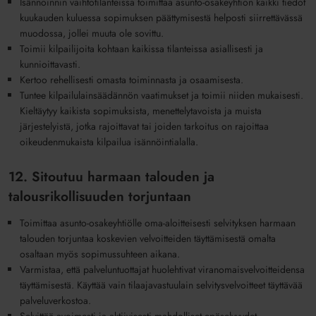
Isännöinnin vaihtotilanteissa toimittaa asunto-osakeyhtiön kaikki tiedot
kuukauden kuluessa sopimuksen päättymisestä helposti siirrettävässä
muodossa, jollei muuta ole sovittu.
Toimii kilpailijoita kohtaan kaikissa tilanteissa asiallisesti ja
kunnioittavasti.
Kertoo rehellisesti omasta toiminnasta ja osaamisesta.
Tuntee kilpailulainsäädännön vaatimukset ja toimii niiden mukaisesti.
Kieltäytyy kaikista sopimuksista, menettelytavoista ja muista
järjestelyistä, jotka rajoittavat tai joiden tarkoitus on rajoittaa
oikeudenmukaista kilpailua isännöintialalla.
12. Sitoutuu harmaan talouden ja
talousrikollisuuden torjuntaan
Toimittaa asunto-osakeyhtiölle oma-aloitteisesti selvityksen harmaan
talouden torjuntaa koskevien velvoitteiden täyttämisestä omalta
osaltaan myös sopimussuhteen aikana.
Varmistaa, että palveluntuottajat huolehtivat viranomaisvelvoitteidensa
täyttämisestä. Käyttää vain tilaajavastuulain selvitysvelvoitteet täyttävää
palveluverkostoa.