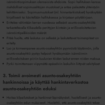
isännöintisopimuksen olennaisista ehdoista. Sopii hallituksen kanssa
mahdolliset sopimusehtojen muutokset ja antaa palautetta yhteistyön
kehittämiseksi. Sopimusmuutokset (ml. hinnantarkistukset) hyväksytään
kirjallisesti tai käsitellään hallituksessa ja kirjataan pöytäkirjaan.
Erittelee vähintään kerran vuodessa selkeästi asunto-osakeyhtiöltä
tarkasteltavalla tilikaudella perittyjen kiinteän ja erillisveloitettavien
isännöintipalkkioiden määrät.
Pitää huolta, että laskutus on selkeää ja laskutettavat toimenpiteet on
eritelty.
Luo ja toimeenpanee asunto-osakeyhtiön pyynnöstä käytännön, jolla
asunto-osakeyhtiö pystyy helposti hyväksymään isännöinnin
erillisveloituksen piiriin kuuluvien töiden laskut ennen niiden maksua.
Pyrkii toimittamaan viipymättä epäselviin laskuihin liittyvät selvitykset.
3. Toimii avoimesti asunto-osakeyhtiön
hankinnoissa ja käyttää hankintaverkostoa
asunto-osakeyhtiön eduksi
Hoitaa kilpailutukset ja hankinnat läpinäkyvästi, huolellisesti ja asunto-
osakeyhtiön edun mukaisesti. Huolehtii, että asunto-osakeyhtiö tekee