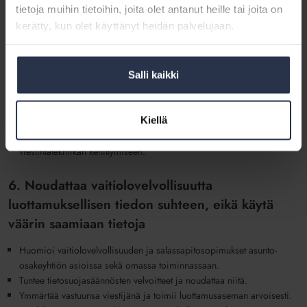
vastauksen tai muun vastaavan syyn vuoksi ole tarpeetonta.
tietoja muihin tietoihin, joita olet antanut heille tai joita on
Antaa asunto-osakeyhtiön hallitukselle tarpeellisen tiedon hallituksen
kerätty, kun olet käyttänyt heidän palvelujaan.
tehtävän hoitamiseksi ja pitää huolta, että hallitus pääsee helposti
perehtymään taloyhtiön aineistoihin, kuten talouteen liittyvään
aineistoon sekä päätös- ja sopimusaineistoon.
Salli kaikki
Tunnistaa, mitkä ovat parhaita tapoja viestiä. Tiedottaa monipuolisesti
ja hallituksen kanssa sovitusti huomioiden kunkin asunto-osakeyhtiön
erilaiset tarpeet. Sopii hallituksen kanssa viestinnän pelisäännöt ja
Kiellä
työnjaon.
Suhtautuu myötämielisesti viestintään osakkaille ja asukkaille sekä
viestintätekniikan kehittymiseen.
6. Noudattaa vaitiolovelvollisuutta
luottamuksellisen tiedon suhteen, eikä käytä
väärin saamiaan tietoja
Huomioi vaitiolovelvollisuuden ja salassapitosopimukset asunto-
osakeyhtiön asioissa sekä omassa toiminnassaan.
Tuntee tietosuojasäännösten velvoitteet ja noudattaa niitä.
Ymmärtää vastuunsa viestijänä ja toimii luottamusaseman arvoisesti.