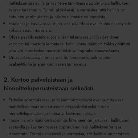
hallituksen saatavilla ja käsittelee tarvittaessa sopimuksia hallituksen
kanssa tarkemmin. Toimii aktiivisesti ja varmistaa, että hallitus on
tietoinen sopimuksista ja niiden olennaisista ehdoista.
Huolehtii ja tarvittaessa ohjaa, että päätökset ovat asunto-osakeyhtiön
kokonaisedun mukaisia.
Ohjaa päätöksentekoa, jos ollaan tekemässä yhtiöjärjestyksen
vastaista tai muutoin laitonta tai kohtuutonta päätöstä taikka päätöstä,
joka voi muodostaa muutoin riskin vahingonkorvausvastuusta.
On asunto-osakeyhtiön asioita hoitaessaan lojaali asunto-
osakeyhtiölle ja ajaa toimissaan tämän etua.
2. Kertoo palveluistaan ja
hinnoitteluperusteistaan selkeästi
Erittelee sopimuksessa, mitä isännöintitehtävät ovat ja mitä ovat
mahdolliset muut sovitut asiantuntijapalvelut sekä niiden
hinnoitteluperusteet ja hinnantarkistusmenettelyn.
Huolehtii, että isännöintisopimus liitteineen on jatkuvasti hallituksen
saatavilla ja käy tarvittaessa sopimuksen läpi hallituksen kanssa
tarkemmin. Toimii aktiivisesti ja varmistaa, että hallitus on tietoinen