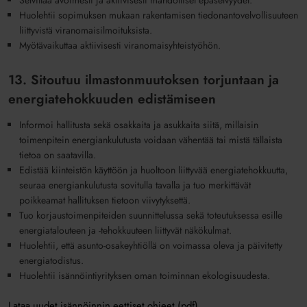
Selvittää avoimesti ja aktiivisesti mahdolliset epäselvyydet.
Huolehtii sopimuksen mukaan rakentamisen tiedonantovelvollisuuteen
liittyvistä viranomaisilmoituksista.
Myötävaikuttaa aktiivisesti viranomaisyhteistyöhön.
13. Sitoutuu ilmastonmuutoksen torjuntaan ja
energiatehokkuuden edistämiseen
Informoi hallitusta sekä osakkaita ja asukkaita siitä, millaisin
toimenpitein energiankulutusta voidaan vähentää tai mistä tällaista
tietoa on saatavilla.
Edistää kiinteistön käyttöön ja huoltoon liittyvää energiatehokkuutta,
seuraa energiankulutusta sovitulla tavalla ja tuo merkittävät
poikkeamat hallituksen tietoon viivytyksettä.
Tuo korjaustoimenpiteiden suunnittelussa sekä toteutuksessa esille
energiatalouteen ja -tehokkuuteen liittyvät näkökulmat.
Huolehtii, että asunto-osakeyhtiöllä on voimassa oleva ja päivitetty
energiatodistus.
Huolehtii isännöintiyrityksen oman toiminnan ekologisuudesta.
Lataa uudet isännöinnin eettiset ohjeet (pdf).