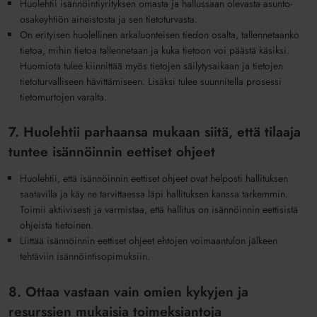
Huolehtii isännöintiyrityksen omasta ja hallussaan olevasta asunto-
osakeyhtiön aineistosta ja sen tietoturvasta.
On erityisen huolellinen arkaluonteisen tiedon osalta, tallennetaanko
tietoa, mihin tietoa tallennetaan ja kuka tietoon voi päästä käsiksi.
Huomiota tulee kiinnittää myös tietojen säilytysaikaan ja tietojen
tietoturvalliseen hävittämiseen. Lisäksi tulee suunnitella prosessi
tietomurtojen varalta.
7. Huolehtii parhaansa mukaan siitä, että tilaaja
tuntee isännöinnin eettiset ohjeet
Huolehtii, että isännöinnin eettiset ohjeet ovat helposti hallituksen
saatavilla ja käy ne tarvittaessa läpi hallituksen kanssa tarkemmin.
Toimii aktiivisesti ja varmistaa, että hallitus on isännöinnin eettisistä
ohjeista tietoinen.
Liittää isännöinnin eettiset ohjeet ehtojen voimaantulon jälkeen
tehtäviin isännöintisopimuksiin.
8. Ottaa vastaan vain omien kykyjen ja
resurssien mukaisia toimeksiantoja