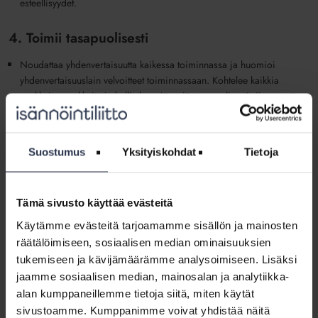
esteellisyydet.
4. Toimii tasapuolisesti
Noudattaa yhdenvertaisuutta kaikessa toiminnassa ja huomioi
yhdenvertaisuuslain velvoitteet toiminnassaan. Kohtelee kaikkia
osakkaita, asukkaita ja hallituksen jäseniä tasapuolisesti riippumatta
asemasta tai lähtökohdista tai siitä, ovatko osakkaat sijoittajia vai
asukkaita.
Kohtelee hankintaverkostoa reilusti ja tasapuolisesti sekä
Suostumus
Yksityiskohdat
Tietoja
kilpailuoikeudellisen lainsäädännön edellyttämin tavoin.
Toimii osakkaiden tai asukkaiden välisissä ristiriitatilanteissa
puolueettomasti ja asunto-osakeyhtiön edun mukaisesti.
Tämä sivusto käyttää evästeitä
Tuntee ja tuo esiin erilaisia riidanratkaisutapoja.
Käytämme evästeitä tarjoamamme sisällön ja mainosten
5. Edistää avoimuutta ja suhtautuu viestintään
räätälöimiseen, sosiaalisen median ominaisuuksien
myönteisesti
tukemiseen ja kävijämäärämme analysoimiseen. Lisäksi
jaamme sosiaalisen median, mainosalan ja analytiikka-
On velvollinen sovitussa tai kohtuullisessa ajassa vastaamaan
alan kumppaneillemme tietoja siitä, miten käytät
isännöintitoiminnassa saamiinsa yhteydenottoihin, ellei se aiemman
sivustoamme. Kumppanimme voivat yhdistää näitä