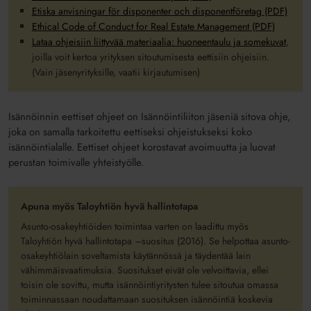
Etiska anvisningar för disponenter och disponentföretag (PDF)
Ethical Code of Conduct for Real Estate Management (PDF)
Lataa ohjeisiin liittyvää materiaalia: huoneentaulu ja somekuvat
,
joilla voit kertoa yrityksen sitoutumisesta eettisiin ohjeisiin.
(Vain jäsenyrityksille, vaatii kirjautumisen)
Isännöinnin eettiset ohjeet on Isännöintiliiton jäseniä sitova ohje,
joka on samalla tarkoitettu eettiseksi ohjeistukseksi koko
isännöintialalle. Eettiset ohjeet korostavat avoimuutta ja luovat
perustan toimivalle yhteistyölle.
Apuna myös Taloyhtiön hyvä hallintotapa
Asunto-osakeyhtiöiden toimintaa varten on laadittu myös
Taloyhtiön hyvä hallintotapa –suositus (2016). Se helpottaa asunto-
osakeyhtiölain soveltamista käytännössä ja täydentää lain
vähimmäisvaatimuksia. Suositukset eivät ole velvoittavia, ellei
toisin ole sovittu, mutta isännöintiyritysten tulee sitoutua omassa
toiminnassaan noudattamaan suosituksen isännöintiä koskevia