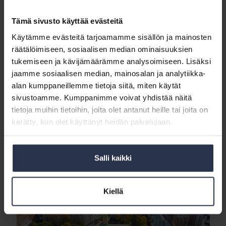
koostuu
lilliputeista
Tämä sivusto käyttää evästeitä
Käytämme evästeitä tarjoamamme sisällön ja mainosten
räätälöimiseen, sosiaalisen median ominaisuuksien
tukemiseen ja kävijämäärämme analysoimiseen. Lisäksi
jaamme sosiaalisen median, mainosalan ja analytiikka-
alan kumppaneillemme tietoja siitä, miten käytät
Kiihtyneiden yritysostojen jälkeenkin
sivustoamme. Kumppanimme voivat yhdistää näitä
isännöintiala koostuu lilliputeista
tietoja muihin tietoihin, joita olet antanut heille tai joita on
AJANKOHTAISTA
kerätty, kun olet käyttänyt heidän palvelujaan.
Lilliputtikokoisten yritysten alan kasvua hidastaa osaajapula ja elämäntapa-
isännöinti. Lukuisat yritysostot ja -fuusiot eivät ole juuri vähentäneet
isännöintialan yritysten määrää tai nostaneet keskimääräistä kokoa.
Salli kaikki
Vuoden
Kiellä
2024
toimialakatsaus
julki