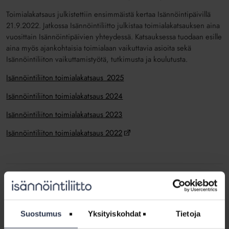
Toimialakatsaus julkistettiin ensimmäistä kertaa Isännöintipäivillä
21.9.2022. Jatkossa Isännöintiliitto julkistaa toimialakatsauksen aina
vuosittain Isännöintipäivien yhteydessä. Katsauksessa tuodaan esille
aina myös ajankohtaisia toimialaan vaikuttavia asioita sekä
Isännöintiliiton vaikuttamistyötä, tutkimusta ja koulutusta.
Isännöintiliiton toimialakatsaus_2025
Isännöintiliiton toimialakatsaus 2024
Isännöintiliiton toimialakatsaus 2023
Isännöintiliiton toimialakatsaus 2022
Kiihtyneiden
yritysostojen
jälkeenkin
Suostumus
Yksityiskohdat
Tietoja
isännöintiala