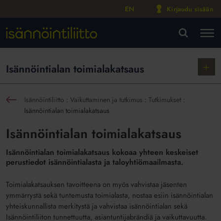
EN
Kirjaudu sisään
M
VA
Näytä
Isännöintialan toimialakatsaus
alako
Isännöintiliitto
:
Vaikuttaminen ja tutkimus
:
Tutkimukset
:
sin
Isännöintialan toimialakatsaus
Isännöintialan toimialakatsaus
Isännöintialan toimialakatsaus kokoaa yhteen keskeiset
perustiedot isännöintialasta ja taloyhtiömaailmasta.
Toimialakatsauksen tavoitteena on myös vahvistaa jäsenten
ymmärrystä sekä tuntemusta toimialasta, nostaa esiin isännöintialan
yhteiskunnallista merkitystä ja vahvistaa isännöintialan sekä
Isännöintiliiton tunnettuutta, asiantuntijabrändiä ja vaikuttavuutta.