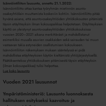
Isännöintiliiton lausunto, annettu 21.1.2022:
Isännöintiliitto ottaa kantaa työryhmän mietinnön asunto-
osakeyhtiölain muuttamista koskeviin kohtiin. Isännöintiliitto pitää
hyvänä asiana, että asunto-osakeyhtiöiden yhtiökokousten pitämistä
täysin etäyhteyksin ilman kokouspaikkaa helpotetaan. Etäyhteyksien
käyttö on yleistynyt asunto-osakeyhtiöiden yhtiökokouksissa
vuosien 2020–2021 aikana merkittävästi ja mahdollistanut
esimerkiksi muualla asuvien osakkaiden sekä sairauden tai muun
vastaavan takia estyneiden osallistumisen kokoukseen.
Isännöintiliiton näkemyksen mukaan sääntelyssä ei pidä
mahdollistaa etäyhteyksien käytön kieltämistä yhtiöjärjestyksellä.
Päätöksentekoa yhtiökokouksen pitämisestä täysin etäyhteyksin
(ilman kokouspaikkaa) tulisi helpottaa.
Lue koko lausunto
Vuoden 2021 lausunnot
Ympäristöministeriö: Lausunto luonnoksesta
hallituksen esitykseksi kaavoitus- ja