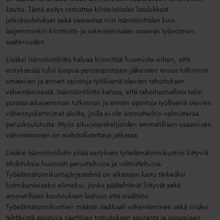
kautta. Tämä esitys romuttaa kiinteistöalan laadukkaat
jatkokoulutukset sekä vaarantaa niin isännöintialan kuin
laajemminkin kiinteistö- ja rakentamisalan osaavan työvoiman
saatavuuden.
Lisäksi Isännöintiliitto haluaa kiinnittää huomiota siihen, että
esityksessä tulisi luopua perusopintojen jälkeisten muun tutkinnon
omaavien ja ennen opintoja työllisenä olevien rahoituksen
vähentämisestä. Isännöintiliitto katsoo, että rahoitusmallista tulisi
poistaa aikaisemman tutkinnon ja ennen opintoja työllisenä olevien
vähennyskertoimet aloilta, joilla ei ole ammatteihin valmistavaa
peruskoulutusta. Myös aikuisopiskelijoiden ammatillisen osaamisen
vahvistaminen on mahdollistettava jatkossa.
Lisäksi Isännöintiliitto pitää esityksen työelämätoimikuntiin liittyviä
ehdotuksia huonosti perusteltuina ja valmisteltuina.
Työelämätoimikuntajärjestelmä on aikanaan luotu tärkeäksi
kolmikantaiseksi elimeksi, jonka päätehtävät liittyvät sekä
ammatillisen koulutuksen laatuun että sisältöön.
Työelämätoimikuntien määrän radikaali vähentäminen sekä niiden
tehtävistä poistuva näyttöjen toteutuksen seuranta ja osaamisen