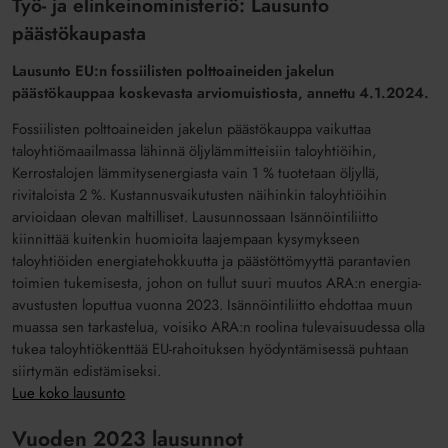
Työ- ja elinkeinoministeriö: Lausunto
päästökaupasta
Lausunto EU:n fossiilisten polttoaineiden jakelun
päästökauppaa koskevasta arviomuistiosta, annettu 4.1.2024.
Fossiilisten polttoaineiden jakelun päästökauppa vaikuttaa
taloyhtiömaailmassa lähinnä öljylämmitteisiin taloyhtiöihin,
Kerrostalojen lämmitysenergiasta vain 1 % tuotetaan öljyllä,
rivitaloista 2 %. Kustannusvaikutusten näihinkin taloyhtiöihin
arvioidaan olevan maltilliset. Lausunnossaan Isännöintiliitto
kiinnittää kuitenkin huomioita laajempaan kysymykseen
taloyhtiöiden energiatehokkuutta ja päästöttömyyttä parantavien
toimien tukemisesta, johon on tullut suuri muutos ARA:n energia-
avustusten loputtua vuonna 2023. Isännöintiliitto ehdottaa muun
muassa sen tarkastelua, voisiko ARA:n roolina tulevaisuudessa olla
tukea taloyhtiökenttää EU-rahoituksen hyödyntämisessä puhtaan
siirtymän edistämiseksi.
Lue koko lausunto
Vuoden 2023 lausunnot