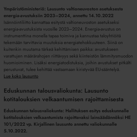
Ympäristöministeriö: Lausunto valtioneuvoston asetuksesta
energia-avustuksiin 2023–2024
, annettu 14.10.2022
Isännöintiliitto kannattaa esitystä valtioneuvoston asetukseksi
energia-avustuksista vuosille 2023–2024. Energia-avustus on
instrumenttina monella tapaa toimiva ja kannustaa taloyhtiöitä
tekemään tarvittavia muutoksia energiatehokkuuteen. Siinä on
kuitenkin muutama tärkeä kehittämisen paikka: avustukseen
varattujen määrärahojen riittävyys sekä kiinteistön lämmitysmuodon
huomioiminen. Lisäksi energiatodistuksia, joihin avustukset pitkälti
perustuvat, tulee kehittää vastaamaan kiristyvää EU-sääntelyä.
Lue koko lausunto
Eduskunnan talousvaliokunta: Lausunto
kotitalouksien velkaantumisen rajoittamisesta
Eduskunnan talousvaliokunta: Hallituksen esitys eduskunnalle
kotitalouksien velkaantumista rajoittavaksi lainsäädännöksi
HE
101/2022 vp. Kirjallinen lausunto annettu valiokunnalle
5.10.2022.