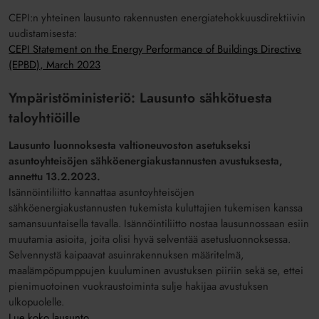
CEPI:n yhteinen lausunto rakennusten energiatehokkuusdirektiivin
uudistamisesta:
CEPI Statement on the Energy Performance of Buildings Directive
(EPBD), March 2023
Ympäristöministeriö: Lausunto sähkötuesta
taloyhtiöille
Lausunto luonnoksesta valtioneuvoston asetukseksi
asuntoyhteisöjen sähköenergiakustannusten avustuksesta,
annettu 13.2.2023.
Isännöintiliitto kannattaa asuntoyhteisöjen
sähköenergiakustannusten tukemista kuluttajien tukemisen kanssa
samansuuntaisella tavalla. Isännöintiliitto nostaa lausunnossaan esiin
muutamia asioita, joita olisi hyvä selventää asetusluonnoksessa.
Selvennystä kaipaavat asuinrakennuksen määritelmä,
maalämpöpumppujen kuuluminen avustuksen piiriin sekä se, ettei
pienimuotoinen vuokraustoiminta sulje hakijaa avustuksen
ulkopuolelle.
Lue koko lausunto