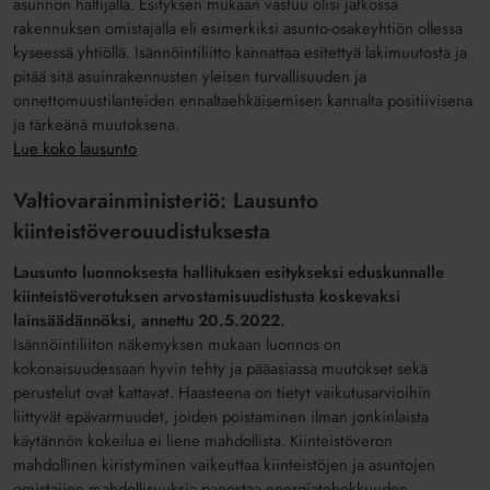
asunnon haltijalla. Esityksen mukaan vastuu olisi jatkossa
rakennuksen omistajalla eli esimerkiksi asunto-osakeyhtiön ollessa
kyseessä yhtiöllä. Isännöintiliitto kannattaa esitettyä lakimuutosta ja
pitää sitä asuinrakennusten yleisen turvallisuuden ja
onnettomuustilanteiden ennaltaehkäisemisen kannalta positiivisena
ja tärkeänä muutoksena.
Lue koko lausunto
Valtiovarainministeriö: Lausunto
kiinteistöverouudistuksesta
Lausunto luonnoksesta hallituksen esitykseksi eduskunnalle
kiinteistöverotuksen arvostamisuudistusta koskevaksi
lainsäädännöksi, annettu 20.5.2022.
Isännöintiliiton näkemyksen mukaan luonnos on
kokonaisuudessaan hyvin tehty ja pääasiassa muutokset sekä
perustelut ovat kattavat. Haasteena on tietyt vaikutusarvioihin
liittyvät epävarmuudet, joiden poistaminen ilman jonkinlaista
käytännön kokeilua ei liene mahdollista. Kiinteistöveron
mahdollinen kiristyminen vaikeuttaa kiinteistöjen ja asuntojen
omistajien mahdollisuuksia panostaa energiatehokkuuden