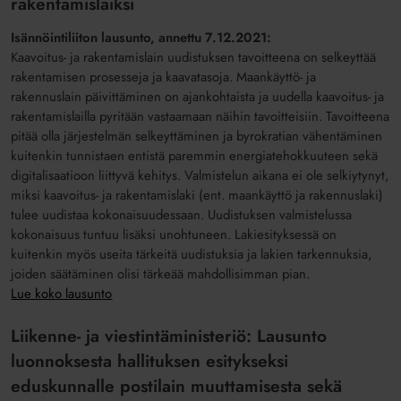
rakentamislaiksi
Isännöintiliiton lausunto, annettu 7.12.2021:
Kaavoitus- ja rakentamislain uudistuksen tavoitteena on selkeyttää
rakentamisen prosesseja ja kaavatasoja. Maankäyttö- ja
rakennuslain päivittäminen on ajankohtaista ja uudella kaavoitus- ja
rakentamislailla pyritään vastaamaan näihin tavoitteisiin. Tavoitteena
pitää olla järjestelmän selkeyttäminen ja byrokratian vähentäminen
kuitenkin tunnistaen entistä paremmin energiatehokkuuteen sekä
digitalisaatioon liittyvä kehitys. Valmistelun aikana ei ole selkiytynyt,
miksi kaavoitus- ja rakentamislaki (ent. maankäyttö ja rakennuslaki)
tulee uudistaa kokonaisuudessaan. Uudistuksen valmistelussa
kokonaisuus tuntuu lisäksi unohtuneen. Lakiesityksessä on
kuitenkin myös useita tärkeitä uudistuksia ja lakien tarkennuksia,
joiden säätäminen olisi tärkeää mahdollisimman pian.
Lue koko lausunto
Liikenne- ja viestintäministeriö: Lausunto
luonnoksesta hallituksen esitykseksi
eduskunnalle postilain muuttamisesta sekä