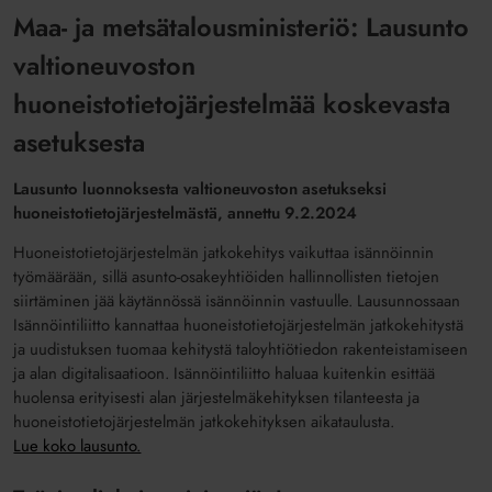
Maa- ja metsätalousministeriö: Lausunto
valtioneuvoston
huoneistotietojärjestelmää koskevasta
asetuksesta
Lausunto luonnoksesta valtioneuvoston asetukseksi
huoneistotietojärjestelmästä, annettu 9.2.2024
Huoneistotietojärjestelmän jatkokehitys vaikuttaa isännöinnin
työmäärään, sillä asunto-osakeyhtiöiden hallinnollisten tietojen
siirtäminen jää käytännössä isännöinnin vastuulle. Lausunnossaan
Isännöintiliitto kannattaa huoneistotietojärjestelmän jatkokehitystä
ja uudistuksen tuomaa kehitystä taloyhtiötiedon rakenteistamiseen
ja alan digitalisaatioon. Isännöintiliitto haluaa kuitenkin esittää
huolensa erityisesti alan järjestelmäkehityksen tilanteesta ja
huoneistotietojärjestelmän jatkokehityksen aikataulusta.
Lue koko lausunto.