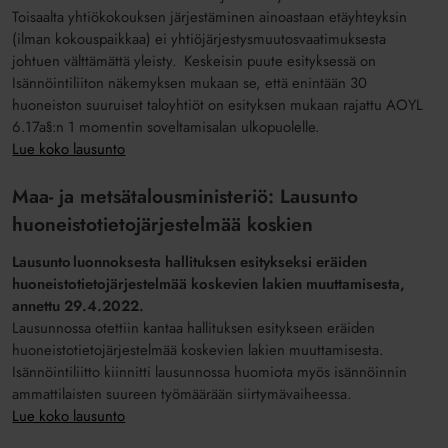
Toisaalta yhtiökokouksen järjestäminen ainoastaan etäyhteyksin
(ilman kokouspaikkaa) ei yhtiöjärjestysmuutosvaatimuksesta
johtuen välttämättä yleisty. Keskeisin puute esityksessä on
Isännöintiliiton näkemyksen mukaan se, että enintään 30
huoneiston suuruiset taloyhtiöt on esityksen mukaan rajattu AOYL
6.17a§:n 1 momentin soveltamisalan ulkopuolelle.
Lue koko lausunto
Maa- ja metsätalousministeriö: Lausunto
huoneistotietojärjestelmää koskien
Lausunto luonnoksesta hallituksen esitykseksi eräiden
huoneistotietojärjestelmää koskevien lakien muuttamisesta,
annettu 29.4.2022.
Lausunnossa otettiin kantaa hallituksen esitykseen eräiden
huoneistotietojärjestelmää koskevien lakien muuttamisesta.
Isännöintiliitto kiinnitti lausunnossa huomiota myös isännöinnin
ammattilaisten suureen työmäärään siirtymävaiheessa.
Lue koko lausunto