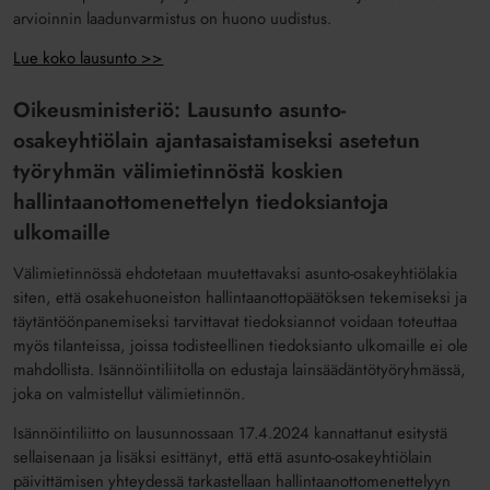
arvioinnin laadunvarmistus on huono uudistus.
Lue koko lausunto >>
Oikeusministeriö: Lausunto asunto-
osakeyhtiölain ajantasaistamiseksi asetetun
työryhmän välimietinnöstä koskien
hallintaanottomenettelyn tiedoksiantoja
ulkomaille
Välimietinnössä ehdotetaan muutettavaksi asunto-osakeyhtiölakia
siten, että osakehuoneiston hallintaanottopäätöksen tekemiseksi ja
täytäntöönpanemiseksi tarvittavat tiedoksiannot voidaan toteuttaa
myös tilanteissa, joissa todisteellinen tiedoksianto ulkomaille ei ole
mahdollista. Isännöintiliitolla on edustaja lainsäädäntötyöryhmässä,
joka on valmistellut välimietinnön.
Isännöintiliitto on lausunnossaan 17.4.2024 kannattanut esitystä
sellaisenaan ja lisäksi esittänyt, että että asunto-osakeyhtiölain
päivittämisen yhteydessä tarkastellaan hallintaanottomenettelyyn