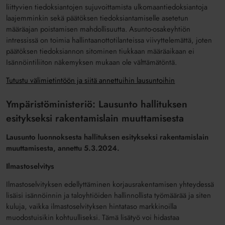
liittyvien tiedoksiantojen sujuvoittamista ulkomaantiedoksiantoja
laajemminkin sekä päätöksen tiedoksiantamiselle asetetun
määräajan poistamisen mahdollisuutta. Asunto-osakeyhtiön
intressissä on toimia hallintaanottotilanteissa viivyttelemättä, joten
päätöksen tiedoksiannon sitominen tiukkaan määräaikaan ei
Isännöintiliiton näkemyksen mukaan ole välttämätöntä.
Tutustu välimietintöön ja siitä annettuihin lausuntoihin
Ympäristöministeriö: Lausunto hallituksen
esitykseksi rakentamislain muuttamisesta
Lausunto luonnoksesta hallituksen esitykseksi rakentamislain
muuttamisesta, annettu 5.3.2024.
Ilmastoselvitys
Ilmastoselvityksen edellyttäminen korjausrakentamisen yhteydessä
lisäisi isännöinnin ja taloyhtiöiden hallinnollista työmäärää ja siten
kuluja, vaikka ilmastoselvityksen hintataso markkinoilla
muodostuisikin kohtuulliseksi. Tämä lisätyö voi hidastaa