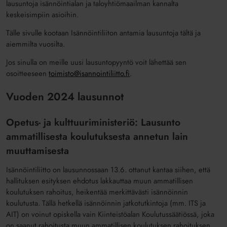
lausuntoja isännöintialan ja taloyhtiömaailman kannalta
keskeisimpiin asioihin.
Tälle sivulle kootaan Isännöintiliiton antamia lausuntoja tältä ja
aiemmilta vuosilta.
Jos sinulla on meille uusi lausuntopyyntö voit lähettää sen
osoitteeseen
toimisto@isannointiliitto.fi
.
Vuoden 2024 lausunnot
Opetus- ja kulttuuriministeriö: Lausunto
ammatillisesta koulutuksesta annetun lain
muuttamisesta
Isännöintiliitto on lausunnossaan 13.6. ottanut kantaa siihen, että
hallituksen esityksen ehdotus lakkauttaa muun ammatillisen
koulutuksen rahoitus, heikentää merkittävästi isännöinnin
koulutusta. Tällä hetkellä isännöinnin jatkotutkintoja (mm. ITS ja
AIT) on voinut opiskella vain Kiinteistöalan Koulutussäätiössä, joka
on saanut rahoitusta muun ammatillisen koulutuksen rahoituksen