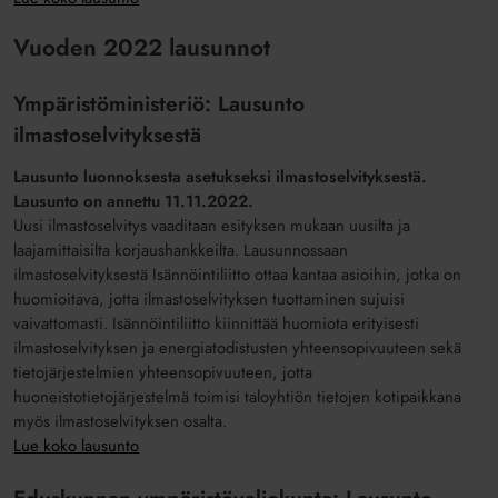
Vuoden 2022 lausunnot
Ympäristöministeriö: Lausunto
ilmastoselvityksestä
Lausunto luonnoksesta asetukseksi ilmastoselvityksestä.
Lausunto on annettu 11.11.2022.
Uusi ilmastoselvitys vaaditaan esityksen mukaan uusilta ja
laajamittaisilta korjaushankkeilta. Lausunnossaan
ilmastoselvityksestä Isännöintiliitto ottaa kantaa asioihin, jotka on
huomioitava, jotta ilmastoselvityksen tuottaminen sujuisi
vaivattomasti. Isännöintiliitto kiinnittää huomiota erityisesti
ilmastoselvityksen ja energiatodistusten yhteensopivuuteen sekä
tietojärjestelmien yhteensopivuuteen, jotta
huoneistotietojärjestelmä toimisi taloyhtiön tietojen kotipaikkana
myös ilmastoselvityksen osalta.
Lue koko lausunto