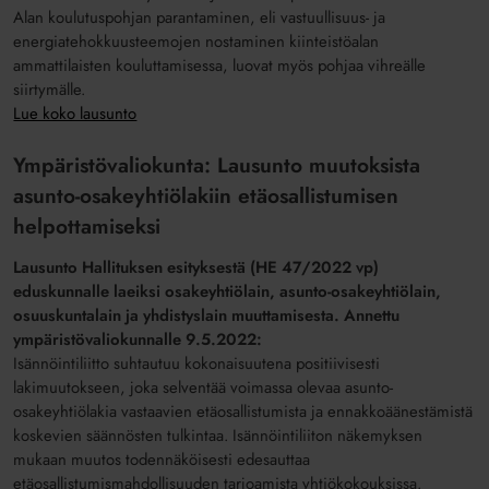
Alan koulutuspohjan parantaminen, eli vastuullisuus- ja
energiatehokkuusteemojen nostaminen kiinteistöalan
ammattilaisten kouluttamisessa, luovat myös pohjaa vihreälle
siirtymälle.
Lue koko lausunto
Ympäristövaliokunta: Lausunto muutoksista
asunto-osakeyhtiölakiin etäosallistumisen
helpottamiseksi
Lausunto Hallituksen esityksestä (HE 47/2022 vp)
eduskunnalle laeiksi osakeyhtiölain, asunto-osakeyhtiölain,
osuuskuntalain ja yhdistyslain muuttamisesta. Annettu
ympäristövaliokunnalle 9.5.2022:
Isännöintiliitto suhtautuu kokonaisuutena positiivisesti
lakimuutokseen, joka selventää voimassa olevaa asunto-
osakeyhtiölakia vastaavien etäosallistumista ja ennakkoäänestämistä
koskevien säännösten tulkintaa. Isännöintiliiton näkemyksen
mukaan muutos todennäköisesti edesauttaa
etäosallistumismahdollisuuden tarjoamista yhtiökokouksissa.