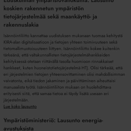
Eduskunnan ympäristövaliokunta: Lausunto
koskien rakennetun ympäristön
tietojärjestelmää sekä maankäyttö- ja
rakennuslakia
Isännöintiliitto kannattaa uudistuksen mukanaan tuomaa kehitystä
KIRA-alan digitalisaatioon ja tietojen yhteen toimivuuteen sekä
tietomallimuotoisuuteen liittyen. Isännöintiliitto kokee kuitenkin
tärkeänä, että valtakunnallisten tietojärjestelmähankkeiden
kehityksessä otetaan riittävällä tasolla huomioon rinnakkaiset
hankkeet, kuten huoneistotietojärjestelmä HTJ. Olisi tärkeää, että
eri järjestelmien tietojen yhteensovittaminen olisi mahdollisimman
vaivatonta, eikä tiedon jakaminen ja päivittäminen aiheuttaisi
manuaalista työtä. Isännöintiliiton mukaan on huolehdittava
erityisesti siitä, että samaa tietoa ei täydy lisätä useaan eri
järjestelmään.
Lue koko lausunto
Ympäristöministeriö: Lausunto energia-
avustuksista