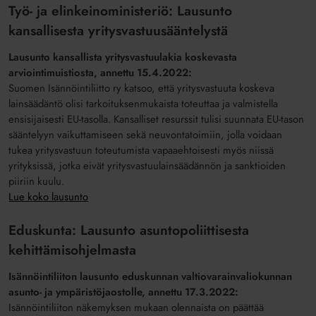
Työ- ja elinkeinoministeriö: Lausunto
kansallisesta yritysvastuusääntelystä
Lausunto kansallista yritysvastuulakia koskevasta
arviointimuistiosta, annettu 15.4.2022:
Suomen Isännöintiliitto ry katsoo, että yritysvastuuta koskeva
lainsäädäntö olisi tarkoituksenmukaista toteuttaa ja valmistella
ensisijaisesti EU-tasolla. Kansalliset resurssit tulisi suunnata EU-tason
sääntelyyn vaikuttamiseen sekä neuvontatoimiin, jolla voidaan
tukea yritysvastuun toteutumista vapaaehtoisesti myös niissä
yrityksissä, jotka eivät yritysvastuulainsäädännön ja sanktioiden
piiriin kuulu.
Lue koko lausunto
Eduskunta: Lausunto asuntopoliittisesta
kehittämisohjelmasta
Isännöintiliiton lausunto eduskunnan valtiovarainvaliokunnan
asunto- ja ympäristöjaostolle, annettu 17.3.2022:
Isännöintiliiton näkemyksen mukaan olennaista on päättää