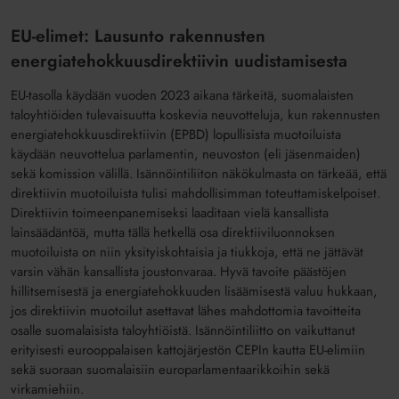
EU-elimet: Lausunto rakennusten
energiatehokkuusdirektiivin uudistamisesta
EU-tasolla käydään vuoden 2023 aikana tärkeitä, suomalaisten
taloyhtiöiden tulevaisuutta koskevia neuvotteluja, kun rakennusten
energiatehokkuusdirektiivin (EPBD) lopullisista muotoiluista
käydään neuvottelua parlamentin, neuvoston (eli jäsenmaiden)
sekä komission välillä. Isännöintiliiton näkökulmasta on tärkeää, että
direktiivin muotoiluista tulisi mahdollisimman toteuttamiskelpoiset.
Direktiivin toimeenpanemiseksi laaditaan vielä kansallista
lainsäädäntöä, mutta tällä hetkellä osa direktiiviluonnoksen
muotoiluista on niin yksityiskohtaisia ja tiukkoja, että ne jättävät
varsin vähän kansallista joustonvaraa. Hyvä tavoite päästöjen
hillitsemisestä ja energiatehokkuuden lisäämisestä valuu hukkaan,
jos direktiivin muotoilut asettavat lähes mahdottomia tavoitteita
osalle suomalaisista taloyhtiöistä. Isännöintiliitto on vaikuttanut
erityisesti eurooppalaisen kattojärjestön CEPIn kautta EU-elimiin
sekä suoraan suomalaisiin europarlamentaarikkoihin sekä
virkamiehiin.