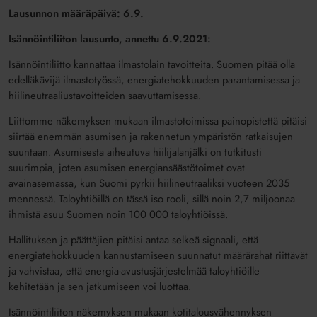
Lausunnon määräpäivä: 6.9.
Isännöintiliiton lausunto, annettu 6.9.2021:
Isännöintiliitto kannattaa ilmastolain tavoitteita. Suomen pitää olla
edelläkävijä ilmastotyössä, energiatehokkuuden parantamisessa ja
hiilineutraaliustavoitteiden saavuttamisessa.
Liittomme näkemyksen mukaan ilmastotoimissa painopistettä pitäisi
siirtää enemmän asumisen ja rakennetun ympäristön ratkaisujen
suuntaan. Asumisesta aiheutuva hiilijalanjälki on tutkitusti
suurimpia, joten asumisen energiansäästötoimet ovat
avainasemassa, kun Suomi pyrkii hiilineutraaliksi vuoteen 2035
mennessä. Taloyhtiöillä on tässä iso rooli, sillä noin 2,7 miljoonaa
ihmistä asuu Suomen noin 100 000 taloyhtiöissä.
Hallituksen ja päättäjien pitäisi antaa selkeä signaali, että
energiatehokkuuden kannustamiseen suunnatut määrärahat riittävät
ja vahvistaa, että energia-avustusjärjestelmää taloyhtiöille
kehitetään ja sen jatkumiseen voi luottaa.
Isännöintiliiton näkemyksen mukaan kotitalousvähennyksen