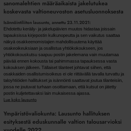
sanomalehtien määräaikaista jakelutukea
koskevasta valtioneuvoston asetusluonnoksesta
Isännöintiliiton lausunto, annettu 23.11.2021:
Ehdotettu keräily- ja jakelupäivien muutos hidastaa joissain
tapauksissa kirjepostin kulkunopeutta ja sen vaikutus saattaa
näkyä osakkeenomistajien mahdollisuutena käyttää
osakeoikeuksiaan ja osallistua yhtiökokoukseen, jos
yhtiökokouskutsu saapuu postin jakelemana vain muutamaa
päivää ennen kokousta tai pahimmassa tapauksessa vasta
kokouksen jälkeen. Tällaiset tilanteet johtavat siihen, että
osakkaiden osallistumisoikeus ei ole riittävällä tavalla turvattu ja
taloyhtiöiden hallitukset ja isännöinti saattavat joutua tilanteisiin,
jossa ne joutuvat turhaan osoittamaan, että kutsut on jätetty
postin kuljetettavaksi lain mukaisessa ajassa.
Lue koko lausunto
Ympäristövaliokunta: Lausunto hallituksen
esityksestä eduskunnalle valtion talousarvioksi
vuodelle 2022