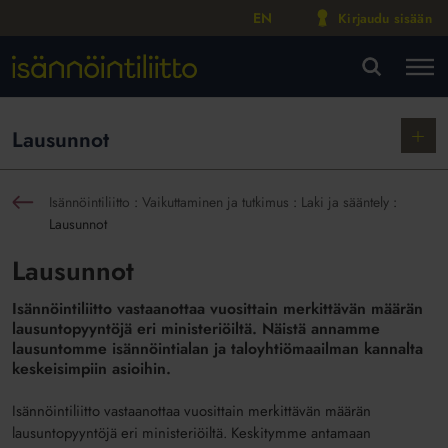
EN
Kirjaudu sisään
M
VA
Näytä
Lausunnot
alako
Isännöintiliitto
:
Vaikuttaminen ja tutkimus
:
Laki ja sääntely
:
sin
Lausunnot
Lausunnot
Isännöintiliitto vastaanottaa vuosittain merkittävän määrän
lausuntopyyntöjä eri ministeriöiltä. Näistä annamme
lausuntomme isännöintialan ja taloyhtiömaailman kannalta
keskeisimpiin asioihin.
Isännöintiliitto vastaanottaa vuosittain merkittävän määrän
lausuntopyyntöjä eri ministeriöiltä. Keskitymme antamaan