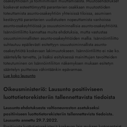
osakeyhtiölain ja toiminimilain muuttamisesta. Muutosehdotukset
koskevat esteettömyyttä parantavien osakkaan muutostöiden
toteuttamista asunto-osakeyhtiön yhteisissä tiloissa, asumisen
kestävyyttä parantavien uudistusten nopeuttamista vanhoissa
asunto-osakeyhtiöissä ja osuustoiminnallisia asunto-osakeyhtiöitä.
Isännöintiliitto kannattaa muita ehdotuksia, mutta vastustaa
osuustoiminnallisten asunto-osakeyhtiöiden mallia.
Isännöintiliitto
suhtautuu epäilevästi esitettyyn osuustoiminnallista asunto-
osakeyhtiötä koskevaan lakimuutokseen. Isännöintiliitto ei näe ko.
sääntelylle tarvetta, ja lisäksi esityksessä mainittujen tavoitteiden
toteutuminen on Isännöintiliiton näkemyksen mukaan esitetyn
sääntelyn puitteissa vähintäänkin epävarmaa.
Lue koko lausunto
Oikeusministeriö: Lausunto positiiviseen
luottotietorekisteriin tallennettavista tiedoista
Lausunto ehdotuksesta valtioneuvoston asetukseksi
positiiviseen luottotietorekisteriin tallennettavista tiedoista.
Lausunto annettu 29.7.2022.
Positiivista luottotietorekisteriä koskevan lain mukaan luotonantajat