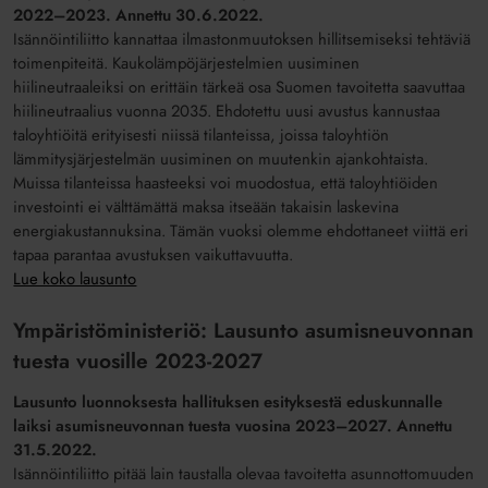
2022–2023. A
nnettu 30.6.2022.
Isännöintiliitto kannattaa ilmastonmuutoksen hillitsemiseksi tehtäviä
toimenpiteitä. Kaukolämpöjärjestelmien uusiminen
hiilineutraaleiksi on erittäin tärkeä osa Suomen tavoitetta saavuttaa
hiilineutraalius vuonna 2035. Ehdotettu uusi avustus kannustaa
taloyhtiöitä erityisesti niissä tilanteissa, joissa taloyhtiön
lämmitysjärjestelmän uusiminen on muutenkin ajankohtaista.
Muissa tilanteissa haasteeksi voi muodostua, että taloyhtiöiden
investointi ei välttämättä maksa itseään takaisin laskevina
energiakustannuksina. Tämän vuoksi olemme ehdottaneet viittä eri
tapaa parantaa avustuksen vaikuttavuutta.
Lue koko lausunto
Ympäristöministeriö: Lausunto asumisneuvonnan
tuesta vuosille 2023-2027
Lausunto luonnoksesta hallituksen esityksestä eduskunnalle
laiksi asumisneuvonnan tuesta vuosina 2023–2027. Annettu
31.5.2022.
Isännöintiliitto pitää lain taustalla olevaa tavoitetta asunnottomuuden