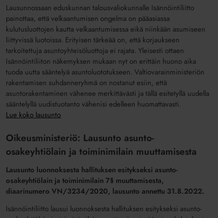
Lausunnossaan eduskunnan talousvaliokunnalle Isännöintiliitto
painottaa, että velkaantumisen ongelma on pääasiassa
kulutusluottojen kautta velkaantumisessa eikä niinkään asumiseen
liittyvissä luotoissa. Erityisen tärkeää on, että korjaukseen
tarkoitettuja asuntoyhteisöluottoja ei rajata. Yleisesti ottaen
Isännöintiliiton näkemyksen mukaan nyt on erittäin huono aika
tuoda uutta sääntelyä asuntoluototukseen. Valtiovarainministeriön
rakentamisen suhdanneryhmä on nostanut esiin, että
asuntorakentaminen vähenee merkittävästi ja tällä esitetyllä uudella
sääntelyllä uudistuotanto vähenisi edelleen huomattavasti.
Lue koko lausunto
Oikeusministeriö: Lausunto asunto-
osakeyhtiölain ja toiminimilain muuttamisesta
Lausunto luonnoksesta hallituksen esitykseksi asunto-
osakeyhtiölain ja toiminimilain 7§ muuttamisesta,
diaarinumero
VN/3234/2020, lausunto annettu 31.8.2022.
Isännöintiliitto lausui luonnoksesta hallituksen esitykseksi asunto-