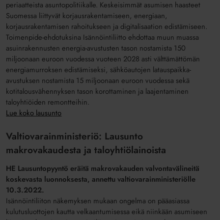
periaatteista asuntopolitiikalle. Keskeisimmät asumisen haasteet
Suomessa liittyvät korjausrakentamiseen, energiaan,
korjausrakentamisen rahoitukseen ja digitalisaation edistämiseen.
Toimenpide-ehdotuksina Isännöintiliitto ehdottaa muun muassa
asuinrakennusten energia-avustusten tason nostamista 150
miljoonaan euroon vuodessa vuoteen 2028 asti välttämättömän
energiamurroksen edistämiseksi, sähköautojen latauspaikka-
avustuksen nostamista 15 miljoonaan euroon vuodessa sekä
kotitalousvähennyksen tason korottaminen ja laajentaminen
taloyhtiöiden remontteihin.
Lue koko lausunto
Valtiovarainministeriö: Lausunto
makrovakaudesta ja taloyhtiölainoista
HE Lausuntopyyntö eräitä makrovakauden valvontavälineitä
koskevasta luonnoksesta, annettu valtiovarainministeriölle
10.3.2022.
Isännöintiliiton näkemyksen mukaan ongelma on pääasiassa
kulutusluottojen kautta velkaantumisessa eikä niinkään asumiseen