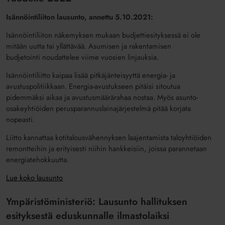
Isännöintiliiton lausunto, annettu 5.10.2021:
Isännöintiliiton näkemyksen mukaan budjettiesityksessä ei ole
mitään uutta tai yllättävää. Asumisen ja rakentamisen
budjetointi noudattelee viime vuosien linjauksia.
Isännöintiliitto kaipaa l
isää pitkäjänteisyyttä energia- ja
avustuspolitiikkaan. E
nergia-avustukseen pitäisi sitoutua
pidemmäksi aikaa ja avustusmäärärahaa nostaa.
Myös a
sunto-
osakeyhtiöiden perusparannuslainajärjestelmä pitää korjata
nopeasti.
Liitto kannattaa kotitalousvähennyksen laajentamista taloyhtiöiden
remontteihin ja erityisesti niihin hankkeisiin, joissa parannetaan
energiatehokkuutta.
Lue koko lausunto
Ympäristöministeriö: Lausunto hallituksen
esityksestä eduskunnalle ilmastolaiksi