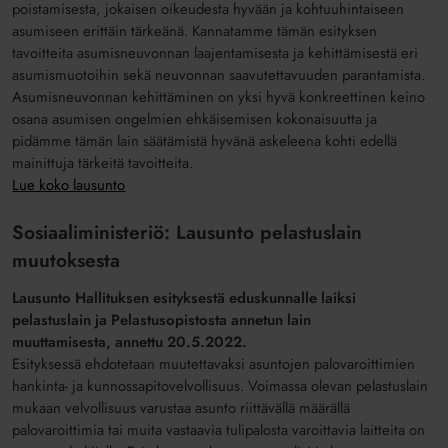
poistamisesta, jokaisen oikeudesta hyvään ja kohtuuhintaiseen
asumiseen erittäin tärkeänä. Kannatamme tämän esityksen
tavoitteita asumisneuvonnan laajentamisesta ja kehittämisestä eri
asumismuotoihin sekä neuvonnan saavutettavuuden parantamista.
Asumisneuvonnan kehittäminen on yksi hyvä konkreettinen keino
osana asumisen ongelmien ehkäisemisen kokonaisuutta ja
pidämme tämän lain säätämistä hyvänä askeleena kohti edellä
mainittuja tärkeitä tavoitteita.
Lue koko lausunto
Sosiaaliministeriö: Lausunto pelastuslain
muutoksesta
Lausunto Hallituksen esityksestä eduskunnalle laiksi
pelastuslain ja Pelastusopistosta annetun lain
muuttamisesta,
annettu 20.5.2022.
Esityksessä ehdotetaan muutettavaksi asuntojen palovaroittimien
hankinta- ja kunnossapitovelvollisuus. Voimassa olevan pelastuslain
mukaan velvollisuus varustaa asunto riittävällä määrällä
palovaroittimia tai muita vastaavia tulipalosta varoittavia laitteita on