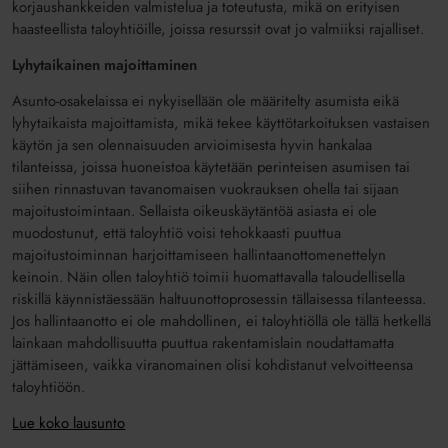
korjaushankkeiden valmistelua ja toteutusta, mikä on erityisen
haasteellista taloyhtiöille, joissa resurssit ovat jo valmiiksi rajalliset.
Lyhytaikainen majoittaminen
Asunto-osakelaissa ei nykyisellään ole määritelty asumista eikä
lyhytaikaista majoittamista, mikä tekee käyttötarkoituksen vastaisen
käytön ja sen olennaisuuden arvioimisesta hyvin hankalaa
tilanteissa, joissa huoneistoa käytetään perinteisen asumisen tai
siihen rinnastuvan tavanomaisen vuokrauksen ohella tai sijaan
majoitustoimintaan. Sellaista oikeuskäytäntöä asiasta ei ole
muodostunut, että taloyhtiö voisi tehokkaasti puuttua
majoitustoiminnan harjoittamiseen hallintaanottomenettelyn
keinoin. Näin ollen taloyhtiö toimii huomattavalla taloudellisella
riskillä käynnistäessään haltuunottoprosessin tällaisessa tilanteessa.
Jos hallintaanotto ei ole mahdollinen, ei taloyhtiöllä ole tällä hetkellä
lainkaan mahdollisuutta puuttua rakentamislain noudattamatta
jättämiseen, vaikka viranomainen olisi kohdistanut velvoitteensa
taloyhtiöön.
Lue koko lausunto