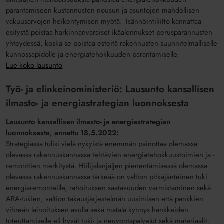
parantamiseen kustannusten nousun ja asuntojen mahdollisen
vakuusarvojen heikentymisen myötä. Isännöintiliitto kannattaa
esitystä poistaa harkinnanvaraiset ikäalennukset perusparannusten
yhteydessä, koska se poistaa esteitä rakennusten suunnitelmalliselle
kunnossapidolle ja energiatehokkuuden parantamiselle.
Lue koko lausunto
Työ- ja elinkeinoministeriö: Lausunto kansallisen
ilmasto- ja energiastrategian luonnoksesta
Lausunto kansallisen ilmasto- ja energiastrategian
luonnoksesta, annettu 18.5.2022:
Strategiassa tulisi vielä nykyistä enemmän painottaa olemassa
olevassa rakennuskannassa tehtävien energiatehokkuustoimien ja -
remonttien merkitystä. Hiilijalanjäljen pienentämisessä olemassa
olevassa rakennuskannassa tärkeää on valtion pitkäjänteinen tuki
energiaremonteille, rahoituksen saatavuuden varmistaminen sekä
ARA-tukien, valtion takausjärjestelmän uusimisen että pankkien
vihreän lainoituksen avulla sekä matala kynnys hankkeiden
toteuttamiselle eli hyvät tuki- ja neuvontapalvelut sekä materiaalit.