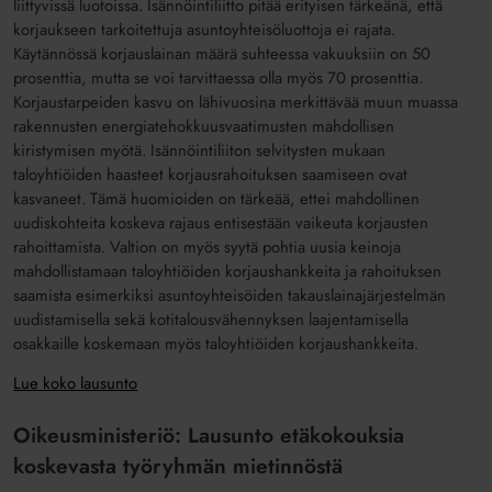
liittyvissä luotoissa. Isännöintiliitto pitää erityisen tärkeänä, että
korjaukseen tarkoitettuja asuntoyhteisöluottoja ei rajata.
Käytännössä korjauslainan määrä suhteessa vakuuksiin on 50
prosenttia, mutta se voi tarvittaessa olla myös 70 prosenttia.
Korjaustarpeiden kasvu on lähivuosina merkittävää muun muassa
rakennusten energiatehokkuusvaatimusten mahdollisen
kiristymisen myötä. Isännöintiliiton selvitysten mukaan
taloyhtiöiden haasteet korjausrahoituksen saamiseen ovat
kasvaneet. Tämä huomioiden on tärkeää, ettei mahdollinen
uudiskohteita koskeva rajaus entisestään vaikeuta korjausten
rahoittamista. Valtion on myös syytä pohtia uusia keinoja
mahdollistamaan taloyhtiöiden korjaushankkeita ja rahoituksen
saamista esimerkiksi asuntoyhteisöiden takauslainajärjestelmän
uudistamisella sekä kotitalousvähennyksen laajentamisella
osakkaille koskemaan myös taloyhtiöiden korjaushankkeita.
Lue koko lausunto
Oikeusministeriö: Lausunto etäkokouksia
koskevasta työryhmän mietinnöstä