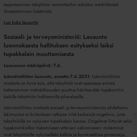
laajentaminen taloyhtiön remontteihin edistäisi merkittävästi
ilmastotoimien lisäämistä.
Lue koko lausunto
Sosiaali- ja terveysministeriö:
Lausunto
luonnoksesta hallituksen esitykseksi laiksi
tupakkalain muuttamisesta
Lausunnon määräpäivä: 7.6.
Isännöintiliiton lausunto, annettu 7.6.2021:
Isännöintiliiton
mielestä on hyvä asia, että taloyhtiöt ovat saamassa entistä
kattavamman mahdollisuuden puuttua häiritsevään tupakointiin
kaikilla taloyhtiön hallitsemilla piha-alueilla.
Isännöintiliiton mielestä sosiaali- ja terveysministeriön ehdottama
lakimuutos ei kuitenkaan ratkaise niitä keskeisiä ongelmia, joita
taloyhtiöillä on nykyisen tupakkalain kanssa.
Ongelmat liittyvät sekä
tupakointikiellon hakemiseen että sen valvomiseen: molemmat
ovat taloyhtiöille nykyisellään kalliita ja byrokraattisia prosesseja,