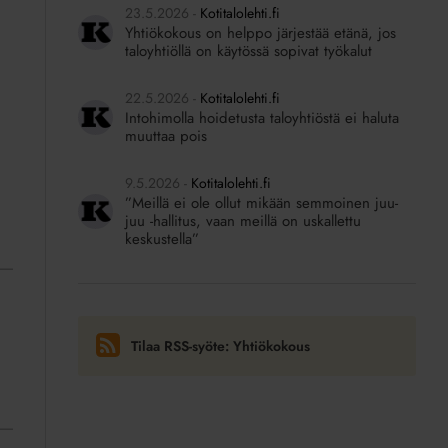
23.5.2026
Kotitalolehti.fi
Yhtiökokous on helppo järjestää etänä, jos
taloyhtiöllä on käytössä sopivat työkalut
22.5.2026
Kotitalolehti.fi
Intohimolla hoidetusta taloyhtiöstä ei haluta
muuttaa pois
9.5.2026
Kotitalolehti.fi
”Meillä ei ole ollut mikään semmoinen juu-
juu -hallitus, vaan meillä on uskallettu
keskustella”
Tilaa RSS-syöte: Yhtiökokous