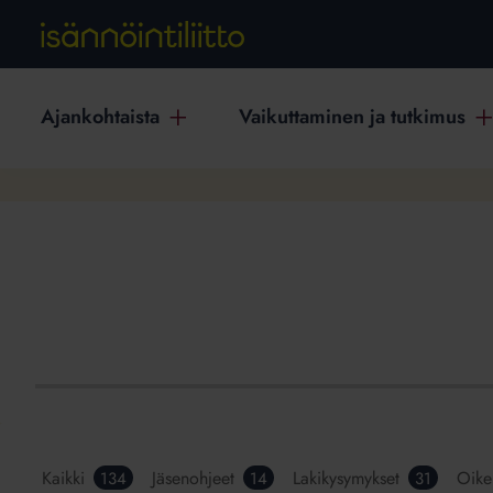
Ajankohtaista
Vaikuttaminen ja tutkimus
Kaikki
Jäsenohjeet
Lakikysymykset
Oike
134
14
31