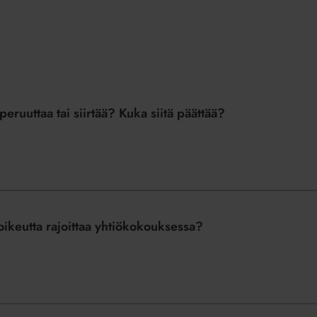
ruuttaa tai siirtää? Kuka siitä päättää?
keutta rajoittaa yhtiökokouksessa?