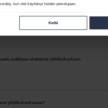
n kerätty, kun olet käyttänyt heidän palvelujaan.
ttaa kännykällä ilman lupaa?
Kiellä
tamasta osakkaan ehdotusta yhtiökokouksen
jana yhtiökokouksessa?