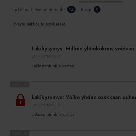
Ladattavat jäsenmateriaalit
Blogi
14
9
Näytä aakkosjärjestyksessä
↓
Lakikysymys:
Milloin
Lakikysymys: Milloin yhtiökokous voidaan pe
yhtiökokous
LAKIKYSYMYKSET
voidaan
Lakiasiantuntija vastaa
peruuttaa
tai
siirtää?
Lakikysymys:
Kuka
Voiko
Lakikysymys: Voiko yhden osakkaan puheoi
siitä
yhden
päättää?
LAKIKYSYMYKSET
osakkaan
Lakiasiantuntija vastaa
puheoikeutta
rajoittaa
yhtiökokouksessa?
Lakikysymys: