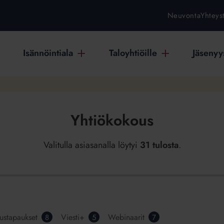
Neuvonta
Yhteys
Isännöintiala
Taloyhtiöille
Jäsenyys
Yhtiökokous
Valitulla asiasanalla löytyi
31 tulosta
.
ustapaukset
Viesti+
Webinaarit
8
5
7