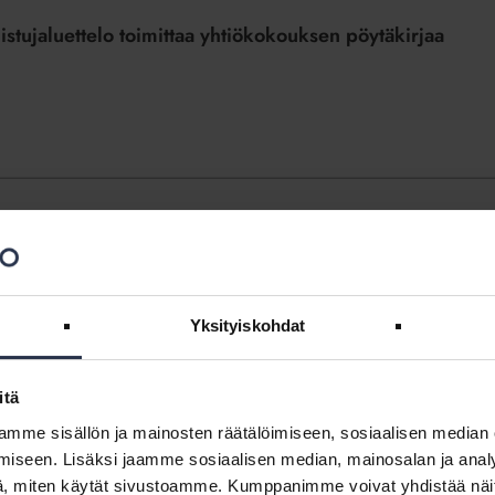
stuja­luettelo toimittaa yhtiökokouksen pöytäkirjaa
oikeus saada asia yhtiökokoukseen?
Yksityiskohdat
itä
akeyhtiölain mukaista äänileikkuria?
mme sisällön ja mainosten räätälöimiseen, sosiaalisen median
iseen. Lisäksi jaamme sosiaalisen median, mainosalan ja analy
, miten käytät sivustoamme. Kumppanimme voivat yhdistää näitä t