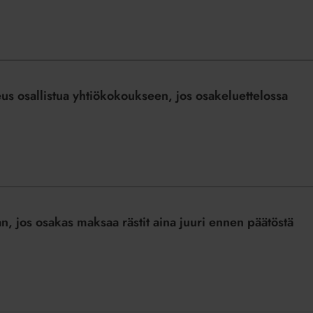
us osallistua yhtiökokoukseen, jos osakeluettelossa
n, jos osakas maksaa rästit aina juuri ennen päätöstä