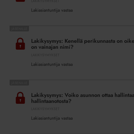
LAKIKYSYMYKSET
suku
Lakiasiantuntija vastaa
olla
avustajana
yhtiökokouksessa?
Lakikysymys:
Kenellä
Lakikysymys: Kenellä perikunnasta on oike
perikunnasta
on vainajan nimi?
on
LAKIKYSYMYKSET
oikeus
Lakiasiantuntija vastaa
osallistua
yhtiökokoukseen,
jos
Lakikysymys:
osakeluettelossa
Voiko
Lakikysymys: Voiko asunnon ottaa hallintaa
on
asunnon
hallintaanotosta?
vainajan
ottaa
LAKIKYSYMYKSET
nimi?
hallintaan,
Lakiasiantuntija vastaa
jos
osakas