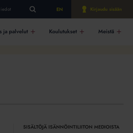
EN
tiedot
Kirjaudu sisään
 ja palvelut
Koulutukset
Meistä
SISÄLTÖJÄ ISÄNNÖINTILIITON MEDIOISTA