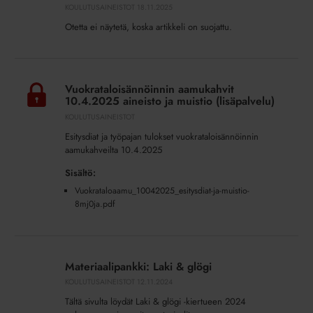
KOULUTUSAINEISTOT
18.11.2025
glögi
Otetta ei näytetä, koska artikkeli on suojattu.
2025
Vuokrataloisännöinnin
aamukahvit
Vuokrataloisännöinnin aamukahvit
10.4.2025
10.4.2025 aineisto ja muistio (lisäpalvelu)
aineisto
KOULUTUSAINEISTOT
ja
Esitysdiat ja työpajan tulokset vuokrataloisännöinnin
muistio
aamukahveilta 10.4.2025
(lisäpalvelu)
Sisältö:
Vuokrataloaamu_10042025_esitysdiat-ja-muistio-
8mj0ja.pdf
Materiaalipankki:
Laki
Materiaalipankki: Laki & glögi
&
KOULUTUSAINEISTOT
12.11.2024
glögi
Tältä sivulta löydät Laki & glögi -kiertueen 2024