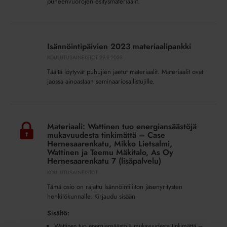
puheenvuorojen esitysmateriaalit.
Isännöintipäivien
2023
Isännöintipäivien 2023 materiaalipankki
materiaalipankki
KOULUTUSAINEISTOT
29.9.2023
Täältä löytyvät puhujien jaetut materiaalit. Materiaalit ovat
jaossa ainoastaan seminaariosallistujille.
Materiaali:
Wattinen
Materiaali: Wattinen tuo energiansäästöjä
tuo
mukavuudesta tinkimättä – Case
energiansäästöjä
Hernesaarenkatu, Mikko Lietsalmi,
Wattinen ja Teemu Mäkitalo, As Oy
mukavuudesta
Hernesaarenkatu 7 (lisäpalvelu)
tinkimättä
KOULUTUSAINEISTOT
–
Tämä osio on rajattu Isännöintiliiton jäsenyritysten
Case
henkilökunnalle. Kirjaudu sisään
Hernesaarenkatu,
Mikko
Sisältö:
Lietsalmi,
Wattinen tuo energiansäästöjä mukavuudesta tinkimättä –