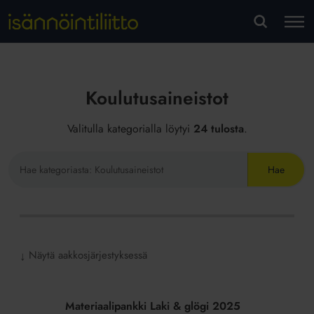
M
VA
Koulutusaineistot
Valitulla kategorialla löytyi
24 tulosta
.
Hae
sivustolta
Näytä aakkosjärjestyksessä
↓
Materiaalipankki
Laki
Materiaalipankki Laki & glögi 2025
&