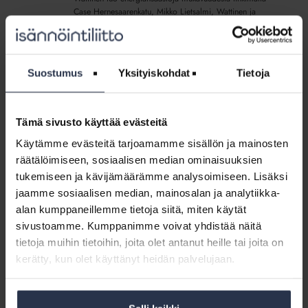
Wattinen
Case Hernesaarenkatu, Mikko Lietsalmi, Wattinen ja
ja
Teemu Mäkitalo, As Oy Hernesaarenkatu 7
Teemu
Mäkitalo,
Materiaali:
As
Suostumus
Yksityiskohdat
Tietoja
Energiatehokkuushanke
Oy
Materiaali: Energiatehokkuushanke –
–
suunnittelusta käyttöönottoon ja
Hernesaarenkatu
suunnittelusta
jälkiseurantaan, Timo-Mikael Sivula,
7
Granlund ja Harri Rahiala, Matinkylän
Tämä sivusto käyttää evästeitä
käyttöönottoon
(lisäpalvelu)
huolto (lisäpalvelu)
ja
Käytämme evästeitä tarjoamamme sisällön ja mainosten
KOULUTUSAINEISTOT
jälkiseurantaan,
räätälöimiseen, sosiaalisen median ominaisuuksien
Tämä osio on rajattu Isännöintiliiton jäsenyritysten
Timo-
tukemiseen ja kävijämäärämme analysoimiseen. Lisäksi
henkilökunnalle. Kirjaudu sisään
Mikael
jaamme sosiaalisen median, mainosalan ja analytiikka-
Sivula,
Sisältö:
alan kumppaneillemme tietoja siitä, miten käytät
Granlund
Energiatehokkuushanke – suunnittelusta käyttöönottoon ja
sivustoamme. Kumppanimme voivat yhdistää näitä
ja
jälkiseurantaan, Timo-Mikael Sivula, Granlund ja Harri
tietoja muihin tietoihin, joita olet antanut heille tai joita on
Harri
Rahiala, Matinkylän huolto
kerätty, kun olet käyttänyt heidän palvelujaan.
Rahiala,
Matinkylän
Materiaali:
huolto
Polku
(lisäpalvelu)