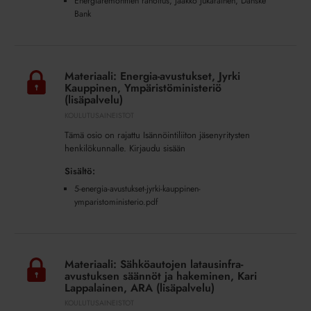
Energiaremonttien rahoitus, Jaakko Jukarainen, Danske
Bank
Materiaali:
Energia-
Materiaali: Energia-avustukset, Jyrki
avustukset,
Kauppinen, Ympäristöministeriö
Jyrki
(lisäpalvelu)
Kauppinen,
KOULUTUSAINEISTOT
Ympäristöministeriö
Tämä osio on rajattu Isännöintiliiton jäsenyritysten
(lisäpalvelu)
henkilökunnalle. Kirjaudu sisään
Sisältö:
5-energia-avustukset-jyrki-kauppinen-
ymparistoministerio.pdf
Materiaali:
Sähköautojen
Materiaali: Sähköautojen latausinfra-
latausinfra-
avustuksen säännöt ja hakeminen, Kari
avustuksen
Lappalainen, ARA (lisäpalvelu)
säännöt
KOULUTUSAINEISTOT