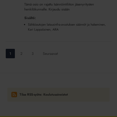
ja
Tämä osio on rajattu Isännöintiliiton jäsenyritysten
hakeminen,
henkilökunnalle. Kirjaudu sisään
Kari
Sisältö:
Lappalainen,
Sähköautojen latausinfra-avustuksen säännöt ja hakeminen,
ARA
Kari Lappalainen, ARA
(lisäpalvelu)
Siirry
Siirry
Siirry
1
2
3
Seuraavat
sivulle:
sivulle:
sivulle:
Tilaa RSS-syöte: Koulutusaineistot