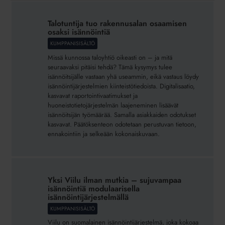
Talotuntija
tuo
Talotuntija tuo rakennusalan osaamisen
rakennusalan
osaksi isännöintiä
osaamisen
KUMPPANISISÄLTÖ
osaksi
Missä kunnossa taloyhtiö oikeasti on – ja mitä
isännöintiä
seuraavaksi pitäisi tehdä? Tämä kysymys tulee
isännöitsijälle vastaan yhä useammin, eikä vastaus löydy
isännöintijärjestelmien kiinteistötiedoista. Digitalisaatio,
kasvavat raportointivaatimukset ja
huoneistotietojärjestelmän laajeneminen lisäävät
isännöitsijän työmäärää. Samalla asiakkaiden odotukset
kasvavat. Päätöksenteon odotetaan perustuvan tietoon,
ennakointiin ja selkeään kokonaiskuvaan.
Yksi
Viilu
Yksi Viilu ilman mutkia – sujuvampaa
ilman
isännöintiä modulaarisella
mutkia
isännöintijärjestelmällä
–
KUMPPANISISÄLTÖ
sujuvampaa
Viilu on suomalainen isännöintijärjestelmä, joka kokoaa