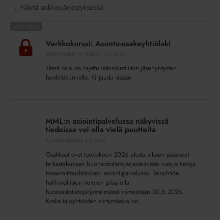
Näytä aakkosjärjestyksessä
↓
Verkkokurssi:
Asunto-
Verkkokurssi: Asunto-osakeyhtiölaki
osakeyhtiölaki
WEBINAARIT JA VIDEOT
11.6.2026
Tämä osio on rajattu Isännöintiliiton jäsenyritysten
henkilökunnalle. Kirjaudu sisään
MML:n
asiointipalvelussa
MML:n asiointipalvelussa näkyvissä
näkyvissä
tiedoissa voi olla vielä puutteita
tiedoissa
AJANKOHTAISTA
8.6.2026
voi
Osakkaat ovat toukokuun 2026 alusta alkaen päässeet
olla
tarkastelemaan huoneistotietojärjestelmään vietyjä tietoja
vielä
Maanmittauslaitoksen asiointipalvelussa. Taloyhtiön
puutteita
hallinnollisten tietojen pitää olla
huoneistotietojärjestelmässä viimeistään 30.6.2026.
Koska taloyhtiöiden siirtymäaika on...