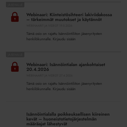
Webinaari:
Kiinteistösihteeri
Webinaari: Kiinteistösihteeri lakiviidakossa
lakiviidakossa
– tärkeimmät muutokset ja käytännöt
–
WEBINAARIT JA VIDEOT
19.5.2026
tärkeimmät
Tämä osio on rajattu Isännöintiliiton jäsenyritysten
muutokset
henkilökunnalle. Kirjaudu sisään
ja
käytännöt
Webinaari:
Isännöintialan
Webinaari: Isännöintialan ajankohtaiset
ajankohtaiset
20.4.2026
20.4.2026
WEBINAARIT JA VIDEOT
27.4.2026
Tämä osio on rajattu Isännöintiliiton jäsenyritysten
henkilökunnalle. Kirjaudu sisään
Isännöintialalla
poikkeuksellisen
Isännöintialalla poikkeuksellisen kiireinen
kiireinen
kevät – huoneistotietojärjestelmän
kevät
määräajat lähestyvät