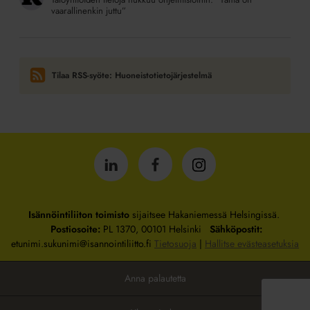
vaarallinenkin juttu”
Tilaa RSS-syöte: Huoneistotietojärjestelmä
Isännöintiliitto
Isännöintiliitto
Isännöintiliitto
LinkedInissä
Facebookissa
Instagrammissa
Isännöintiliiton toimisto
sijaitsee Hakaniemessä Helsingissä.
Postiosoite:
PL 1370, 00101 Helsinki
Sähköpostit:
etunimi.sukunimi@isannointiliitto.fi
Tietosuoja
|
Hallitse evästeasetuksia
Anna palautetta