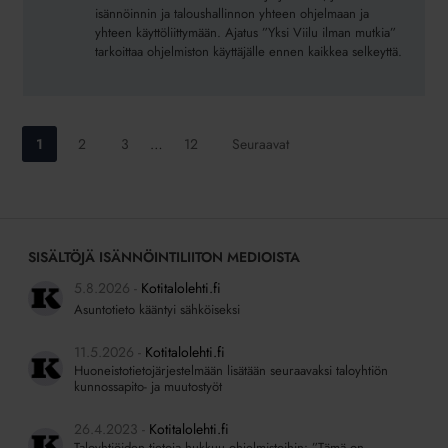
isännöintiä
isännöinnin ja taloushallinnon yhteen ohjelmaan ja
modulaarisella
yhteen käyttöliittymään. Ajatus ”Yksi Viilu ilman mutkia”
tarkoittaa ohjelmiston käyttäjälle ennen kaikkea selkeyttä.
isännöintijärjestelmällä
Siirry
Siirry
Siirry
Siirry
1
2
3
…
12
Seuraavat
sivulle:
sivulle:
sivulle:
sivulle:
SISÄLTÖJÄ ISÄNNÖINTILIITON MEDIOISTA
5.8.2026
Kotitalolehti.fi
Asuntotieto kääntyi sähköiseksi
11.5.2026
Kotitalolehti.fi
Huoneistotietojärjestelmään lisätään seuraavaksi taloyhtiön
kunnossapito- ja muutostyöt
26.4.2023
Kotitalolehti.fi
Taloyhtiöiden tietoja hukkuu ohjelmistoihin: ”Tämä on