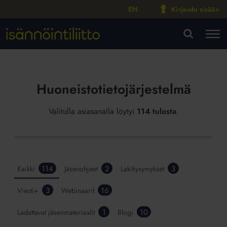
EN
Kirjaudu sisään
M
VA
Huoneistotietojärjestelmä
Valitulla asiasanalla löytyi
114 tulosta
.
114
2
3
Kaikki
Jäsenohjeet
Lakikysymykset
3
16
Viesti+
Webinaarit
1
10
Ladattavat jäsenmateriaalit
Blogi