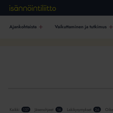
Ajankohtaista
Vaikuttaminen ja tutkimus
Kaikki
Jäsenohjeet
Lakikysymykset
Oike
137
16
26