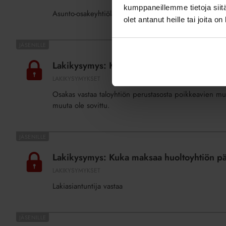
voidaan
kumppaneillemme tietoja siitä
Asunto-osakeyhtiölain mukaisista vastuunjakosäännöksi
poiketa
olet antanut heille tai joita o
vastuunjakotaulukon
soveltamisesta?
Lakikysymys:
Kuka
Lakikysymys: Kuka vastaa muutostyönä tee
vastaa
LAKIKYSYMYKSET
muutostyönä
Osakas vastaa taloyhtiön perustasosta poikkeavien mu
teetettyjen
muuta ole sovittu.
asennusten
kunnossapidosta?
Lakikysymys:
Kuka
Lakikysymys: Kuka maksaa huoltoyhtiön pä
maksaa
LAKIKYSYMYKSET
huoltoyhtiön
Lakiasiantuntija vastaa
päivystyskäynnin
hätätilanteessa?
Lakikysymys: