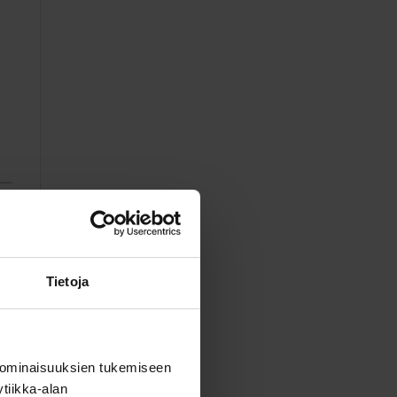
Tietoja
 ominaisuuksien tukemiseen
tiikka-alan