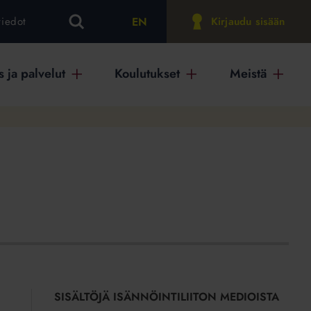
EN
tiedot
Kirjaudu sisään
 ja palvelut
Koulutukset
Meistä
SISÄLTÖJÄ ISÄNNÖINTILIITON MEDIOISTA