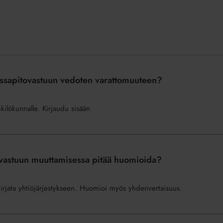
ossapitovastuun vedoten varattomuuteen?
nkilökunnalle. Kirjaudu sisään
ovastuun muuttamisessa pitää huomioida?
irjata yhtiöjärjestykseen. Huomioi myös yhdenvertaisuus.