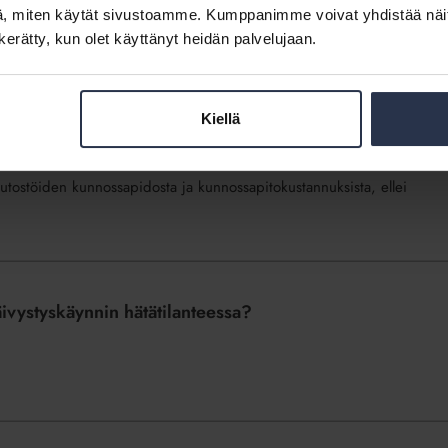
, miten käytät sivustoamme. Kumppanimme voivat yhdistää näitä t
stä voidaan poiketa kirjaamalla poikkeus yhtiöjärjestykseen.
n kerätty, kun olet käyttänyt heidän palvelujaan.
Kiellä
tettyjen asennusten kunnossapidosta?
utostöiden kunnossapidosta ja kunnossapitokustannuksista, ellei
ivystyskäynnin hätätilanteessa?