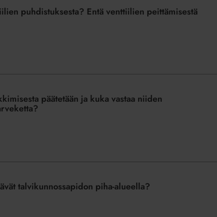
lien puhdistuksesta? Entä venttiilien peittämisestä
kimisesta päätetään ja kuka vastaa niiden
arveketta?
tävät talvikunnossapidon piha-alueella?