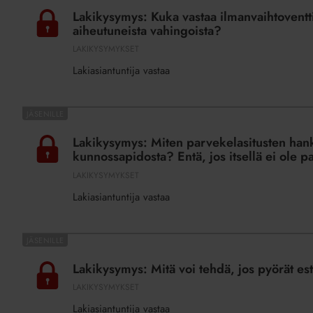
Kuka
Lakikysymys: Kuka vastaa ilmanvaihtoventtii
vastaa
aiheutuneista vahingoista?
ilmanvaihtoventtiilien
LAKIKYSYMYKSET
puhdistuksesta?
Lakiasiantuntija vastaa
Entä
venttiilien
peittämisestä
Lakikysymys:
aiheutuneista
Miten
Lakikysymys: Miten parvekelasitusten hank
vahingoista?
parvekelasitusten
kunnossapidosta? Entä, jos itsellä ei ole p
hankkimisesta
LAKIKYSYMYKSET
päätetään
Lakiasiantuntija vastaa
ja
kuka
vastaa
Lakikysymys:
niiden
Mitä
Lakikysymys: Mitä voi tehdä, jos pyörät es
kunnossapidosta?
voi
LAKIKYSYMYKSET
Entä,
tehdä,
jos
Lakiasiantuntija vastaa
jos