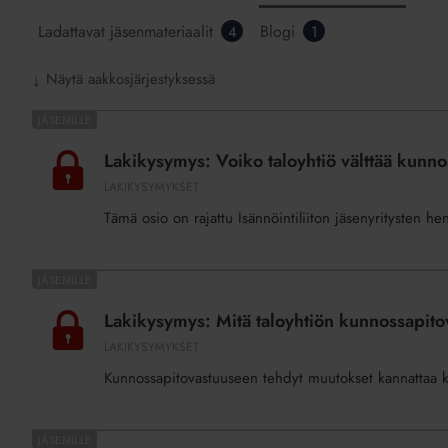
Ladattavat jäsenmateriaalit
Blogi
4
1
Näytä aakkosjärjestyksessä
↓
Lakikysymys:
Voiko
Lakikysymys: Voiko taloyhtiö välttää kunn
taloyhtiö
LAKIKYSYMYKSET
välttää
Tämä osio on rajattu Isännöintiliiton jäsenyritysten he
kunnossapitovastuun
vedoten
varattomuuteen?
Lakikysymys:
Mitä
Lakikysymys: Mitä taloyhtiön kunnossapit
taloyhtiön
LAKIKYSYMYKSET
kunnossapitovastuun
Kunnossapitovastuuseen tehdyt muutokset kannattaa k
muuttamisessa
pitää
huomioida?
Lakikysymys: