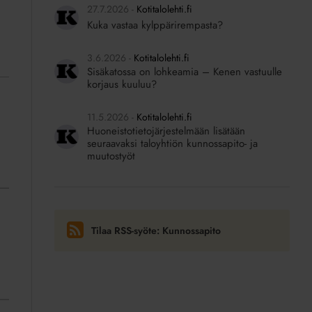
27.7.2026
Kotitalolehti.fi
Kuka vastaa kylppärirempasta?
3.6.2026
Kotitalolehti.fi
Sisäkatossa on lohkeamia – Kenen vastuulle
korjaus kuuluu?
11.5.2026
Kotitalolehti.fi
Huoneistotietojärjestelmään lisätään
seuraavaksi taloyhtiön kunnossapito- ja
muutostyöt
Tilaa RSS-syöte: Kunnossapito