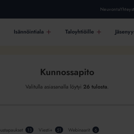
Neuvonta
Yhteys
Isännöintiala
Taloyhtiöille
Jäsenyys
Kunnossapito
Valitulla asiasanalla löytyi
26 tulosta
.
ustapaukset
Viesti+
Webinaarit
13
51
6