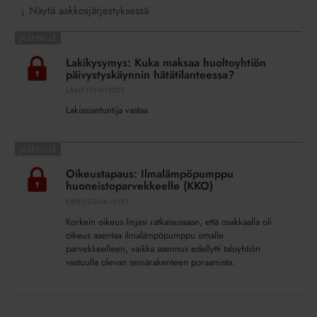
Näytä aakkosjärjestyksessä
↓
Lakikysymys:
Kuka
Lakikysymys: Kuka maksaa huoltoyhtiön
maksaa
päivystyskäynnin hätätilanteessa?
huoltoyhtiön
LAKIKYSYMYKSET
päivystyskäynnin
Lakiasiantuntija vastaa
hätätilanteessa?
Oikeustapaus:
Ilmalämpöpumppu
Oikeustapaus: Ilmalämpöpumppu
huoneistoparvekkeelle
huoneistoparvekkeelle (KKO)
(KKO)
OIKEUSTAPAUKSET
Korkein oikeus linjasi ratkaisussaan, että osakkaalla oli
oikeus asentaa ilmalämpöpumppu omalle
parvekkeelleen, vaikka asennus edellytti taloyhtiön
vastuulla olevan seinärakenteen poraamista.
Riitely ilmalämpöpumpuista sai
ratkaisun: tukala