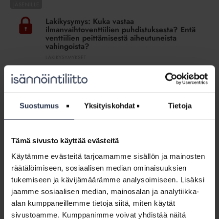
Lakikysymys:
Kuka
Lakikysymys: Kuka vastaa
vastaa
ilmanvaihtoventtiilien puhdistuksesta? Entä
ilmanvaihtoventtiilien
venttiilien peittämisestä aiheutuneista
vahingoista?
puhdistuksesta?
LAKIKYSYMYKSET
Entä
venttiilien
Lakiasiantuntija vastaa
peittämisestä
aiheutuneista
Lakikysymys:
vahingoista?
Suostumus
Yksityiskohdat
Tietoja
Miten
Lakikysymys: Miten parvekelasitusten
parvekelasitusten
hankkimisesta päätetään ja kuka vastaa
hankkimisesta
niiden kunnossapidosta? Entä, jos itsellä ei
ole parveketta?
Tämä sivusto käyttää evästeitä
päätetään
LAKIKYSYMYKSET
ja
Käytämme evästeitä tarjoamamme sisällön ja mainosten
kuka
Lakiasiantuntija vastaa
räätälöimiseen, sosiaalisen median ominaisuuksien
vastaa
tukemiseen ja kävijämäärämme analysoimiseen. Lisäksi
niiden
jaamme sosiaalisen median, mainosalan ja analytiikka-
Jäsenohje:
kunnossapidosta?
Kuolema
alan kumppaneillemme tietoja siitä, miten käytät
Entä,
Jäsenohje: Kuolema huoneistossa
huoneistossa
sivustoamme. Kumppanimme voivat yhdistää näitä
jos