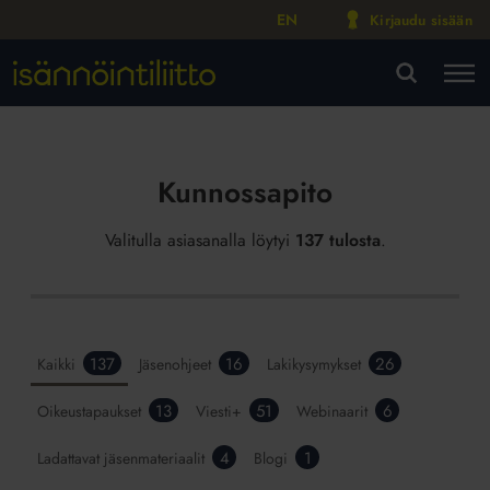
EN
Kirjaudu sisään
M
VA
Kunnossapito
Valitulla asiasanalla löytyi
137 tulosta
.
137
16
26
Kaikki
Jäsenohjeet
Lakikysymykset
13
51
6
Oikeustapaukset
Viesti+
Webinaarit
4
1
Ladattavat jäsenmateriaalit
Blogi