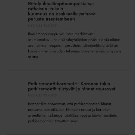
Riitely ilmalämpöpumpuista sai
kuumuus on osakkaalle painava
ratkaisun: tukala
peruste asentamiseen
kuumuus on osakkaalle painava
peruste asentamiseen
MEDIALLE
26.5.2021
Ilmalämpöpumppu voi lisätä merkittävästi
asumismukavuutta eikä taloyhtiöiden pitäisi kieltää niiden
asentamista heppoisin perustein. Isännöintiliitto pitääkin
korkeimman oikeuden tekemää tuoretta ratkaisua hyvänä
asiana.
Putkiremonttibarometri:
Koronan
Putkiremonttibarometri: Koronan takia
takia
putkiremontit siirtyvät ja hinnat nousevat
putkiremontit
MEDIALLE
22.4.2021
siirtyvät
Isännöitsijät ennustavat, että putkiremonttien hinnat
ja
nousevat merkittävästi. Hintojen nousu ja koronan
hinnat
aiheuttamat vaikeudet päätöksenteossa tuovat haasteita
nousevat
putkiremonttien toteuttamiseen.