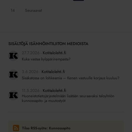
sivulle:
sivulle:
sivulle:
sivulle:
sivulle:
sivulle:
Siirry
14
Seuraavat
sivulle:
SISÄLTÖJÄ ISÄNNÖINTILIITON MEDIOISTA
27.7.2026
Kotitalolehti.fi
Kuka vastaa kylppärirempasta?
3.6.2026
Kotitalolehti.fi
Sisäkatossa on lohkeamia – Kenen vastuulle korjaus kuuluu?
11.5.2026
Kotitalolehti.fi
Huoneistotietojärjestelmään lisätään seuraavaksi taloyhtiön
kunnossapito- ja muutostyöt
Tilaa RSS-syöte: Kunnossapito