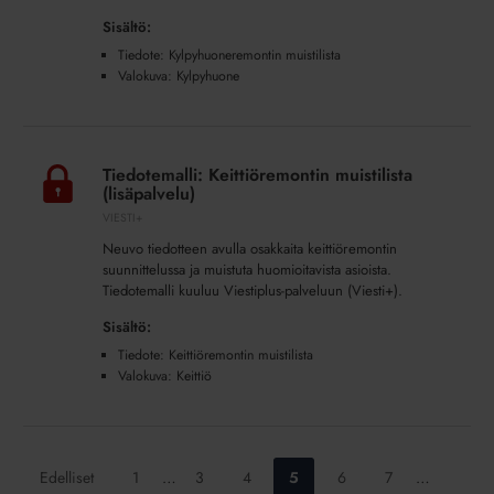
Sisältö:
Tiedote: Kylpyhuoneremontin muistilista
Valokuva: Kylpyhuone
Tiedotemalli:
Keittiöremontin
Tiedotemalli: Keittiöremontin muistilista
muistilista
(lisäpalvelu)
(lisäpalvelu)
VIESTI+
Neuvo tiedotteen avulla osakkaita keittiöremontin
suunnittelussa ja muistuta huomioitavista asioista.
Tiedotemalli kuuluu Viestiplus-palveluun (Viesti+).
Sisältö:
Tiedote: Keittiöremontin muistilista
Valokuva: Keittiö
Siirry
Siirry
Siirry
Siirry
Siirry
Siirry
Edelliset
1
…
3
4
5
6
7
…