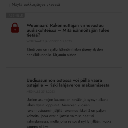
Näytä aakkosjärjestyksessä
↓
Webinaari:
Rakennuttajan
Webinaari: Rakennuttajan virhevastuu
virhevastuu
uudiskohteissa – Mitä isännöitsijän tulee
uudiskohteissa
tietää?
–
WEBINAARIT JA VIDEOT
5.5.2025
Mitä
Tämä osio on rajattu Isännöintiliiton jäsenyritysten
isännöitsijän
henkilökunnalle. Kirjaudu sisään
tulee
tietää?
Uudisasunnon
ostossa
Uudisasunnon ostossa voi piillä vaara
voi
ostajalle – riski lahjaveron maksamisesta
piillä
MEDIALLE
25.8.2023
vaara
Uusien asuntojen kauppa on kevään ja syksyn aikana
ostajalle
lähes täysin loppunut. Aiempien vuosien
–
rakennusbuumin jäljiltä rakennusliikkeillä on paljon
riski
kohteita, jotka ovat hiljattain valmistuneet tai
lahjaveron
valmistumassa, mutta jotka seisovat nyt tyhjillään, koska
kauppa ei käy.
maksamisesta