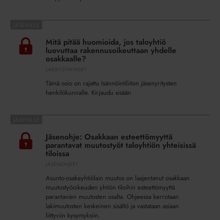
Mitä
pitää
Mitä pitää huomioida, jos taloyhtiö
huomioida,
luovuttaa rakennusoikeuttaan yhdelle
jos
osakkaalle?
taloyhtiö
LAKIKYSYMYKSET
luovuttaa
Tämä osio on rajattu Isännöintiliiton jäsenyritysten
rakennusoikeuttaan
henkilökunnalle. Kirjaudu sisään
yhdelle
osakkaalle?
Jäsenohje:
Osakkaan
Jäsenohje: Osakkaan esteettömyyttä
esteettömyyttä
parantavat muutostyöt taloyhtiön yhteisissä
parantavat
tiloissa
muutostyöt
JÄSENOHJEET
taloyhtiön
Asunto-osakeyhtiölain muutos on laajentanut osakkaan
yhteisissä
muutostyöoikeuden yhtiön tiloihin esteettömyyttä
tiloissa
parantavien muutosten osalta. Ohjeessa kerrotaan
lakimuutosten keskeinen sisältö ja vastataan asiaan
liittyviin kysymyksiin.