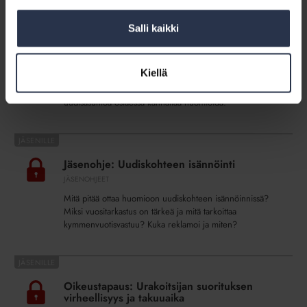
Kiikarissa asunto uudiskohteesta? Muista
uudiskohteesta?
nämä uuden talon erityispiirteet
Muista
Salli kaikki
MEDIALLE
8.6.2022
nämä
Uusi asunto upouudessa kerrostalossa kuulostaa upealta
uuden
hankinnalta. Mutta tiedätkö, miten uudiskohteen hankinta
talon
Kiellä
eroaa asunnon hankkimisesta vanhemmasta taloyhtiöstä?
erityispiirteet
Isännöintiliiton lakiasiantuntija Jenni Lauhia kertoo, mitä
uudisasuntoa ostaessa kannattaa huomioida.
Jäsenohje:
Uudiskohteen
Jäsenohje: Uudiskohteen isännöinti
isännöinti
JÄSENOHJEET
Mitä pitää ottaa huomioon uudiskohteen isännöinnissä?
Miksi vuositarkastus on tärkeä ja mitä tarkoittaa
kymmenvuotisvastuu? Kuka reklamoi ja miten?
Oikeustapaus:
Urakoitsijan
Oikeustapaus: Urakoitsijan suorituksen
suorituksen
virheellisyys ja takuuaika