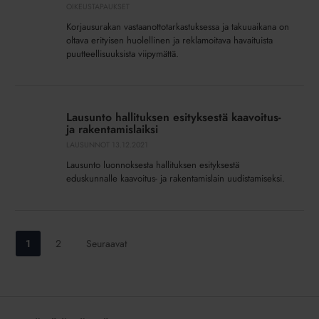
virheellisyys
OIKEUSTAPAUKSET
ja
Korjausurakan vastaanottotarkastuksessa ja takuuaikana on
takuuaika
oltava erityisen huolellinen ja reklamoitava havaituista
puutteellisuuksista viipymättä.
Lausunto
hallituksen
Lausunto hallituksen esityksestä kaavoitus-
esityksestä
ja rakentamislaiksi
kaavoitus-
LAUSUNNOT
13.12.2021
ja
Lausunto luonnoksesta hallituksen esityksestä
rakentamislaiksi
eduskunnalle kaavoitus- ja rakentamislain uudistamiseksi.
Siirry
Siirry
1
2
Seuraavat
sivulle:
sivulle: