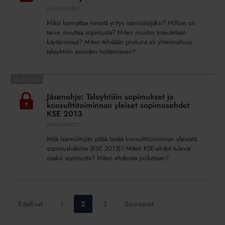
isännöitsijäksi
JÄSENOHJEET
Miksi kannattaa nimetä yritys isännöitsijäksi? Milloin on
tarve muuttaa sopimusta? Miten muutos toteutetaan
käytännössä? Miten tehdään prokura eli yhteisvaltuus
taloyhtiön asioiden hoitamiseen?
Jäsenohje:
Taloyhtiön
Jäsenohje: Taloyhtiön sopimukset ja
sopimukset
konsulttitoiminnan yleiset sopimusehdot
ja
KSE 2013
konsulttitoiminnan
JÄSENOHJEET
yleiset
Mitä isännöitsijän pitää tietää konsulttitoiminnan yleisistä
sopimusehdot
sopimushdoista (KSE 2013)? Miten KSE-ehdot tulevat
KSE
osaksi sopimusta? Miten ehdoista poiketaan?
2013
Siirry
Siirry
Siirry
Edelliset
1
2
3
Seuraavat
sivulle:
sivulle:
sivulle: