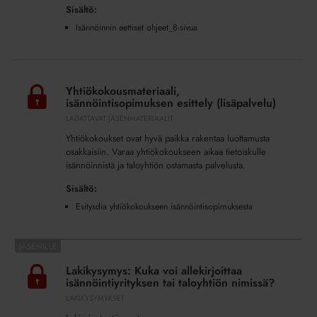
Sisältö:
Isännöinnin eettiset ohjeet_8-sivua
Yhtiökokousmateriaali,
isännöintisopimuksen
Yhtiökokousmateriaali,
esittely
isännöintisopimuksen esittely (lisäpalvelu)
(lisäpalvelu)
LADATTAVAT JÄSENMATERIAALIT
Yhtiökokoukset ovat hyvä paikka rakentaa luottamusta
osakkaisiin. Varaa yhtiökokoukseen aikaa tietoiskulle
isännöinnistä ja taloyhtiön ostamasta palvelusta.
Sisältö:
Esitysdia yhtiökokoukseen isännöintisopimuksesta
Lakikysymys:
Kuka
Lakikysymys: Kuka voi allekirjoittaa
voi
isännöintiyrityksen tai taloyhtiön nimissä?
allekirjoittaa
LAKIKYSYMYKSET
isännöintiyrityksen