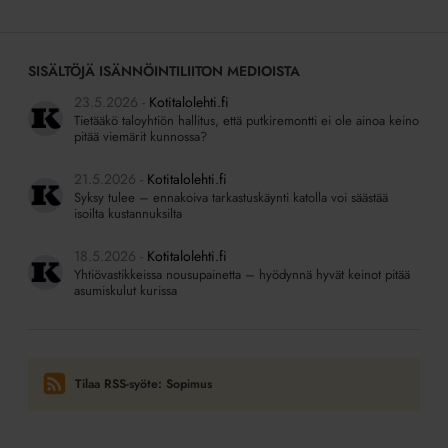
SISÄLTÖJÄ ISÄNNÖINTILIITON MEDIOISTA
23.5.2026
Kotitalolehti.fi
Tietääkö taloyhtiön hallitus, että putkiremontti ei ole ainoa keino
pitää viemärit kunnossa?
21.5.2026
Kotitalolehti.fi
Syksy tulee – ennakoiva tarkastuskäynti katolla voi säästää
isoilta kustannuksilta
18.5.2026
Kotitalolehti.fi
Yhtiövastikkeissa nousupainetta – hyödynnä hyvät keinot pitää
asumiskulut kurissa
Tilaa RSS-syöte: Sopimus