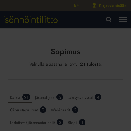
EN
Kirjaudu sisään
M
VA
Sopimus
Valitulla asiasanalla löytyi
21 tulosta
.
21
5
4
Kaikki
Jäsenohjeet
Lakikysymykset
2
2
Oikeustapaukset
Webinaarit
3
1
Ladattavat jäsenmateriaalit
Blogi