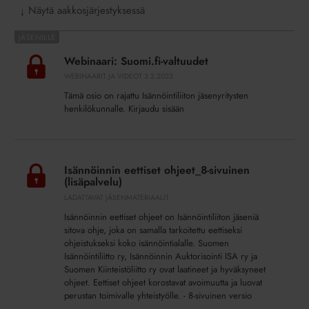
Näytä aakkosjärjestyksessä
↓
Webinaari:
Suomi.fi-
Webinaari: Suomi.fi-valtuudet
valtuudet
WEBINAARIT JA VIDEOT
3.2.2023
Tämä osio on rajattu Isännöintiliiton jäsenyritysten
henkilökunnalle. Kirjaudu sisään
Isännöinnin
eettiset
Isännöinnin eettiset ohjeet_8-sivuinen
ohjeet_8-
(lisäpalvelu)
sivuinen
LADATTAVAT JÄSENMATERIAALIT
(lisäpalvelu)
Isännöinnin eettiset ohjeet on Isännöintiliiton jäseniä
sitova ohje, joka on samalla tarkoitettu eettiseksi
ohjeistukseksi koko isännöintialalle. Suomen
Isännöintiliitto ry, Isännöinnin Auktorisointi ISA ry ja
Suomen Kiinteistöliitto ry ovat laatineet ja hyväksyneet
ohjeet. Eettiset ohjeet korostavat avoimuutta ja luovat
perustan toimivalle yhteistyölle. - 8-sivuinen versio