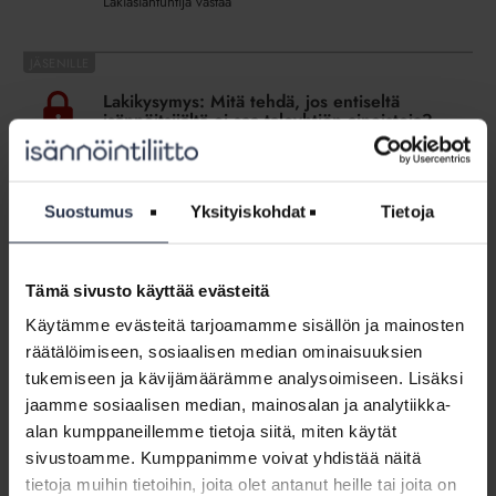
Lakiasiantuntija vastaa
tai
taloyhtiön
nimissä?
Lakikysymys:
Mitä
Lakikysymys: Mitä tehdä, jos entiseltä
tehdä,
isännöitsijältä ei saa taloyhtiön aineistoja?
jos
LAKIKYSYMYKSET
entiseltä
Lakiasiantuntija vastaa
isännöitsijältä
ei
Suostumus
Yksityiskohdat
Tietoja
saa
Jäsenohje:
taloyhtiön
Sähköinen
Jäsenohje: Sähköinen allekirjoitus
aineistoja?
allekirjoitus
Tämä sivusto käyttää evästeitä
JÄSENOHJEET
Käytämme evästeitä tarjoamamme sisällön ja mainosten
Mikä on sähköinen allekirjoitus? Mitä sähköisessä
räätälöimiseen, sosiaalisen median ominaisuuksien
allekirjoittamisessa käytännössä tapahtuu? Mitkä taloyhtiön
asiakirjat voi allekirjoittaa sähköisesti? Miten sähköinen
tukemiseen ja kävijämäärämme analysoimiseen. Lisäksi
allekirjoitus otetaan käyttöön?
jaamme sosiaalisen median, mainosalan ja analytiikka-
alan kumppaneillemme tietoja siitä, miten käytät
Taloyhtiön
sivustoamme. Kumppanimme voivat yhdistää näitä
on
tietoja muihin tietoihin, joita olet antanut heille tai joita on
Taloyhtiön on sovittava tietosuojan