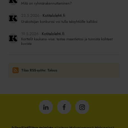
Mitä on ryhmärakennuttaminen?
23.5.2026
Kotitalolehti.fi
Urakoitsijan konkurssi voi tulla taloyhtiölle kalliiksi
19.5.2026
Kotitalolehti.fi
Korttelit kaukana -visa: testaa maantietosi ja tunnista kohteet
kuvista
Tilaa RSS-syöte: Talous
Isännöintiliitto
Isännöintiliitto
Isännöintiliitto
LinkedInissä
Facebookissa
Instagrammissa
Isännöintiliiton toimisto
sijaitsee Hakaniemessä Helsingissä.