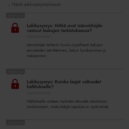
Näytä aakkosjärjestyksessä
↓
Lakikysymys:
Mitkä
Lakikysymys: Mitkä ovat isännöitsijän
ovat
vastuut laskujen tarkistuksessa?
isännöitsijän
LAKIKYSYMYKSET
vastuut
Isännöitsijän tehtäviin kuuluu tyypillisesti laskujen
laskujen
perusteiden selvittäminen, laskun hyväksyminen ja
tarkistuksessa?
maksaminen.
Lakikysymys:
Kuinka
Lakikysymys: Kuinka laajat valtuudet
laajat
hallitukselle?
valtuudet
LAKIKYSYMYKSET
hallitukselle?
Hallitukselle voidaan myöntää valtuudet rahoituksen
hankkimiseen, mutta tiettyjä rajauksia on syytä tehdä.
Lakikysymys: