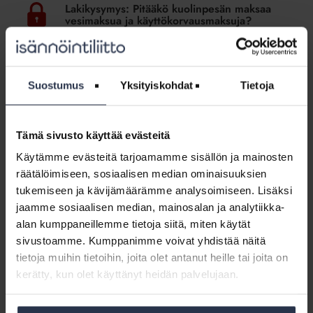
Pitääkö
Lakikysymys: Pitääkö kuolinpesän maksaa
kuolinpesän
vesimaksua ja käyttökorvausmaksuja?
maksaa
LAKIKYSYMYKSET
vesimaksua
Lakiasiantuntija vastaa
ja
käyttökorvausmaksuja?
Suostumus
Yksityiskohdat
Tietoja
Lakikysymys:
Miten
Lakikysymys: Miten tilikauden
tilikauden
muuttamisesta päätetään asunto-
Tämä sivusto käyttää evästeitä
muuttamisesta
osakeyhtiössä?
päätetään
Käytämme evästeitä tarjoamamme sisällön ja mainosten
LAKIKYSYMYKSET
asunto-
räätälöimiseen, sosiaalisen median ominaisuuksien
Lakiasiantuntija vastaa
osakeyhtiössä?
tukemiseen ja kävijämäärämme analysoimiseen. Lisäksi
jaamme sosiaalisen median, mainosalan ja analytiikka-
Lakikysymys:
alan kumppaneillemme tietoja siitä, miten käytät
Voiko
Lakikysymys: Voiko taloyhtiöltä vaatia
sivustoamme. Kumppanimme voivat yhdistää näitä
taloyhtiöltä
sähköistä laskutusta?
tietoja muihin tietoihin, joita olet antanut heille tai joita on
vaatia
LAKIKYSYMYKSET
kerätty, kun olet käyttänyt heidän palvelujaan.
sähköistä
Lakiasiantuntija vastaa
laskutusta?