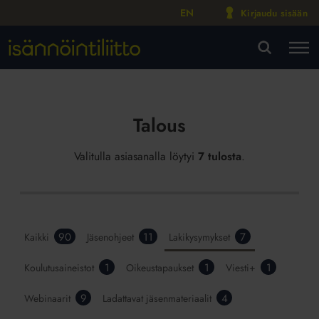
EN
Kirjaudu sisään
M
VA
Talous
Valitulla asiasanalla löytyi
7 tulosta
.
90
11
7
Kaikki
Jäsenohjeet
Lakikysymykset
1
1
1
Koulutusaineistot
Oikeustapaukset
Viesti+
9
4
Webinaarit
Ladattavat jäsenmateriaalit