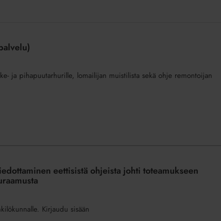
palvelu)
e- ja pihapuutarhurille, lomailijan muistilista sekä ohje remontoijan
edottaminen eettisistä ohjeista johti toteamukseen
euraamusta
nkilökunnalle. Kirjaudu sisään