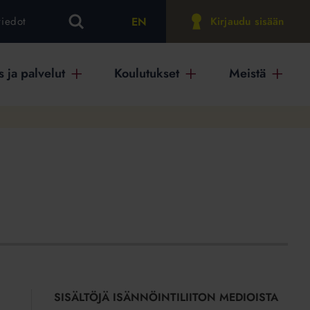
EN
tiedot
Kirjaudu sisään
 ja palvelut
Koulutukset
Meistä
SISÄLTÖJÄ ISÄNNÖINTILIITON MEDIOISTA