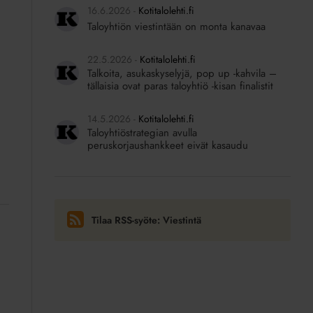
16.6.2026
Kotitalolehti.fi
Taloyhtiön viestintään on monta kanavaa
22.5.2026
Kotitalolehti.fi
Talkoita, asukaskyselyjä, pop up -kahvila –
tällaisia ovat paras taloyhtiö -kisan finalistit
14.5.2026
Kotitalolehti.fi
Taloyhtiöstrategian avulla
peruskorjaushankkeet eivät kasaudu
Tilaa RSS-syöte: Viestintä