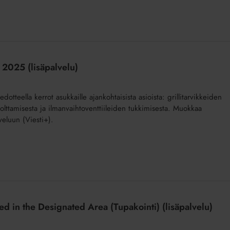
 2025 (lisäpalvelu)
edotteella kerrot asukkaille ajankohtaisista asioista: grillitarvikkeiden
 polttamisesta ja ilmanvaihtoventtiileiden tukkimisesta. Muokkaa
veluun (Viesti+).
ed in the Designated Area (Tupakointi) (lisäpalvelu)