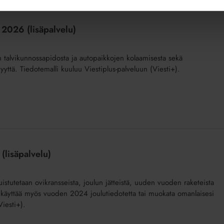
 2026 (lisäpalvelu)
an talvikunnossapidosta ja autopaikkojen kolaamisesta sekä
yyttä. Tiedotemalli kuuluu Viestiplus-palveluun (Viesti+).
(lisäpalvelu)
stutetaan ovikransseista, joulun jätteistä, uuden vuoden raketeista
oit käyttää myös vuoden 2024 joulutiedotetta tai muokata omanlaisesi
Viesti+).