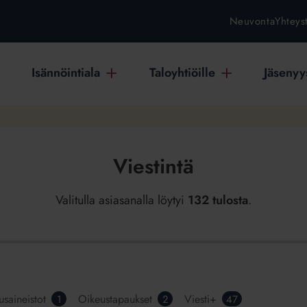
Neuvonta
Yhteys
Isännöintiala
Taloyhtiöille
Jäsenyys
Viestintä
Valitulla asiasanalla löytyi
132 tulosta
.
usaineistot
Oikeustapaukset
Viesti+
1
2
47