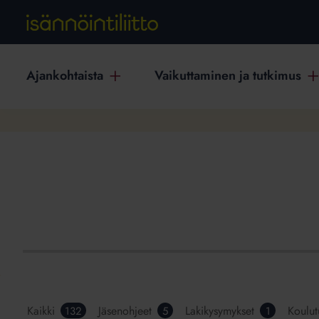
Ajankohtaista
Vaikuttaminen ja tutkimus
Kaikki
Jäsenohjeet
Lakikysymykset
Koulut
132
5
1