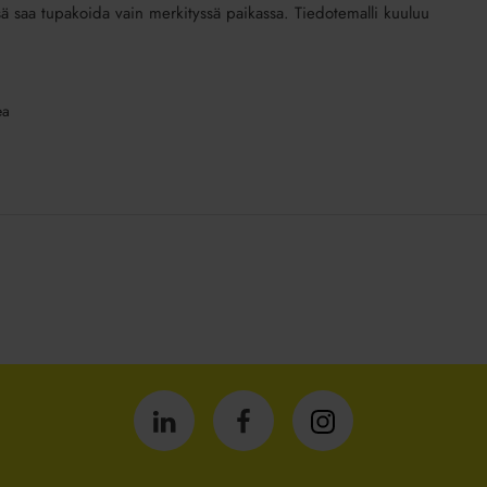
ssä saa tupakoida vain merkityssä paikassa. Tiedotemalli kuuluu
ea
Isännöintiliitto
Isännöintiliitto
Isännöintiliitto
LinkedInissä
Facebookissa
Instagrammissa