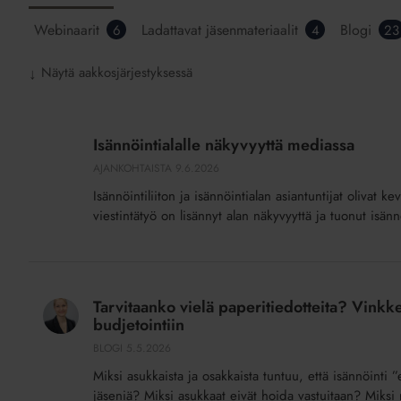
Webinaarit
Ladattavat jäsenmateriaalit
Blogi
6
4
23
Näytä aakkosjärjestyksessä
↓
Isännöintialalle
näkyvyyttä
Isännöintialalle näkyvyyttä mediassa
mediassa
AJANKOHTAISTA
9.6.2026
Isännöintiliiton ja isännöintialan asiantuntijat olivat 
viestintätyö on lisännyt alan näkyvyyttä ja tuonut isä
Tarvitaanko
vielä
Tarvitaanko vielä paperitiedotteita? Vinkke
paperitiedotteita?
budjetointiin
Vinkkejä
BLOGI
5.5.2026
taloyhtiön
Miksi asukkaista ja osakkaista tuntuu, että isännöinti 
asukasviestinnän
jäseniä? Miksi asukkaat eivät hoida vastuitaan? Miksi 