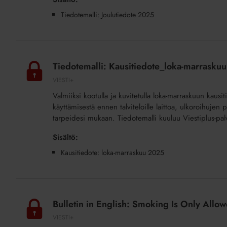
Tiedotemalli: Joulutiedote 2025
Tiedotemalli:
Kausitiedote_loka-
Tiedotemalli: Kausitiedote_loka-marraskuu
marraskuu
VIESTI+
2025
Valmiiksi kootulla ja kuvitetulla loka-marraskuun kausiti
(lisäpalvelu)
käyttämisestä ennen talviteloille laittoa, ulkoroihujen
tarpeidesi mukaan. Tiedotemalli kuuluu Viestiplus-pal
Sisältö:
Kausitiedote: loka-marraskuu 2025
Bulletin
in
Bulletin in English: Smoking Is Only Allow
English:
VIESTI+
Smoking