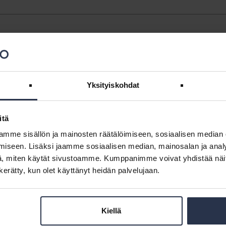
minta vastoin hallituksen ohjeistusta ja viestinnän
nkilökunnalle. Kirjaudu sisään
Yksityiskohdat
itä
 2026 (lisäpalvelu)
mme sisällön ja mainosten räätälöimiseen, sosiaalisen median
iseen. Lisäksi jaamme sosiaalisen median, mainosalan ja analy
iökokouksesta, yhteystietojen päivittämisestä Maanmittauslaitokselle
, miten käytät sivustoamme. Kumppanimme voivat yhdistää näitä t
lus-palveluun (Viesti+).
n kerätty, kun olet käyttänyt heidän palvelujaan.
Kiellä