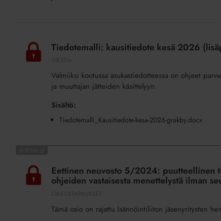
suunnitteluun
ja
budjetointiin
Tiedotemalli:
kausitiedote
Tiedotemalli: kausitiedote kesä 2026 (lisä
kesä
VIESTI+
2026
Valmiiksi kootussa asukastiedotteessa on ohjeet parvek
(lisäpalvelu)
ja muuttajan jätteiden käsittelyyn.
Sisältö:
Tiedotemalli_Kausitiedote-kesa-2026-grakby.docx
Eettinen
neuvosto
Eettinen neuvosto 5/2024: puutteellinen ti
5/2024:
ohjeiden vastaisesta menettelystä ilman s
puutteellinen
OIKEUSTAPAUKSET
tiedottaminen
Tämä osio on rajattu Isännöintiliiton jäsenyritysten he
eettisistä