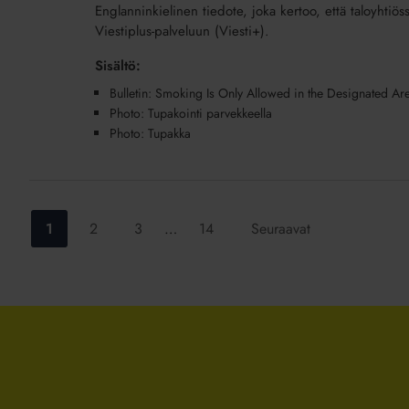
Englanninkielinen tiedote, joka kertoo, että taloyhtiö
Is
Viestiplus-palveluun (Viesti+).
Only
Allowed
Sisältö:
in
Bulletin: Smoking Is Only Allowed in the Designated Ar
the
Photo: Tupakointi parvekkeella
Designated
Photo: Tupakka
Area
(Tupakointi)
(lisäpalvelu)
Siirry
Siirry
Siirry
Siirry
1
2
3
…
14
Seuraavat
sivulle:
sivulle:
sivulle:
sivulle: