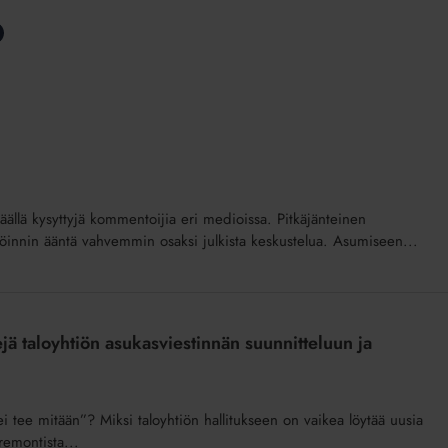
keväällä kysyttyjä kommentoijia eri medioissa. Pitkäjänteinen
nnöinnin ääntä vahvemmin osaksi julkista keskustelua. Asumiseen...
jä taloyhtiön asukasviestinnän suunnitteluun ja
”ei tee mitään”? Miksi taloyhtiön hallitukseen on vaikea löytää uusia
remontista...