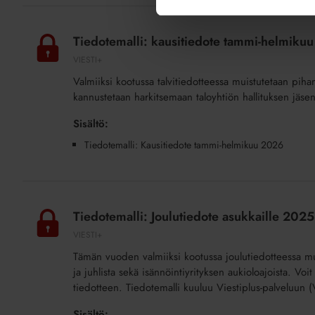
Tiedotemalli:
kausitiedote
Tiedotemalli: kausitiedote tammi-helmikuu
tammi-
VIESTI+
helmikuu
Valmiiksi kootussa talvitiedotteessa muistutetaan pih
2026
kannustetaan harkitsemaan taloyhtiön hallituksen jäsen
(lisäpalvelu)
Sisältö:
Tiedotemalli: Kausitiedote tammi-helmikuu 2026
Tiedotemalli:
Joulutiedote
Tiedotemalli: Joulutiedote asukkaille 2025 
asukkaille
VIESTI+
2025
Tämän vuoden valmiiksi kootussa joulutiedotteessa mui
(lisäpalvelu)
ja juhlista sekä isännöintiyrityksen aukioloajoista. V
tiedotteen. Tiedotemalli kuuluu Viestiplus-palveluun (
Sisältö: