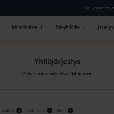
Neuvonta
Yhteys
Isännöintiala
Taloyhtiöille
Jäsenyys
Yhtiöjärjestys
Valitulla asiasanalla löytyi
14 tulosta
.
tapaukset
Webinaarit
Blogi
1
1
1