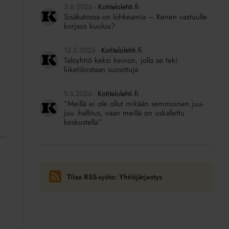
3.6.2026
Kotitalolehti.fi
Sisäkatossa on lohkeamia – Kenen vastuulle
korjaus kuuluu?
12.5.2026
Kotitalolehti.fi
Taloyhtiö keksi keinon, jolla se teki
liiketiloistaan suosittuja
9.5.2026
Kotitalolehti.fi
”Meillä ei ole ollut mikään semmoinen juu-
juu -hallitus, vaan meillä on uskallettu
keskustella”
Tilaa RSS-syöte: Yhtiöjärjestys