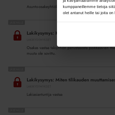
ja kävijämäärämme analysoim
voidaan
Asunto-osakeyhtiölain mukaisista vastuunjakosäännöksi
kumppaneillemme tietoja siitä
poiketa
olet antanut heille tai joita o
vastuunjakotaulukon
soveltamisesta?
Lakikysymys:
Kuka
Lakikysymys: Kuka vastaa muutostyönä tee
vastaa
LAKIKYSYMYKSET
muutostyönä
Osakas vastaa taloyhtiön perustasosta poikkeavien mu
teetettyjen
muuta ole sovittu.
asennusten
kunnossapidosta?
Lakikysymys:
Miten
Lakikysymys: Miten tilikauden muuttamises
tilikauden
LAKIKYSYMYKSET
muuttamisesta
Lakiasiantuntija vastaa
päätetään
asunto-
osakeyhtiössä?
Lakikysymys: