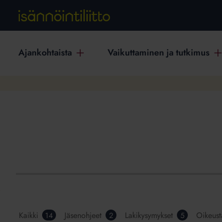
Ajankohtaista
Vaikuttaminen ja tutkimus
Kaikki
Jäsenohjeet
Lakikysymykset
Oikeus
14
2
5