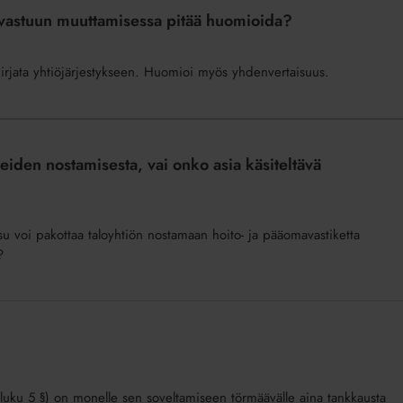
ovastuun muuttamisessa pitää huomioida?
irjata yhtiöjärjestykseen. Huomioi myös yhdenvertaisuus.
eiden nostamisesta, vai onko asia käsiteltävä
u voi pakottaa taloyhtiön nostamaan hoito- ja pääomavastiketta
?
luku 5 §) on monelle sen soveltamiseen törmäävälle aina tankkausta