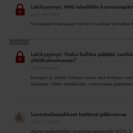
Mitä
Lakikysymys: Mitä taloyhtiön kunnossapit
taloyhtiön
LAKIKYSYMYKSET
kunnossapitovastuun
Kunnossapitovastuuseen tehdyt muutokset kannattaa k
muuttamisessa
pitää
huomioida?
Lakikysymys:
Voiko
Lakikysymys: Voiko hallitus päättää vastikk
hallitus
yhtiökokouksessa?
päättää
LAKIKYSYMYKSET
vastikkeiden
Energian ja sähkön hintojen kasvu sekä korkojen nous
nostamisesta,
pikaisesti. Miten vastikkeiden nostamisesta päätetään
vai
onko
asia
Lunastuslausekkeet
käsiteltävä
tuottavat
Lunastuslausekkeet tuottavat päänvaivaa
yhtiökokouksessa?
päänvaivaa
BLOGI
18.10.2021
Asunto-osakeyhtiölain lunastuslausekepykälä (AOYL 2 