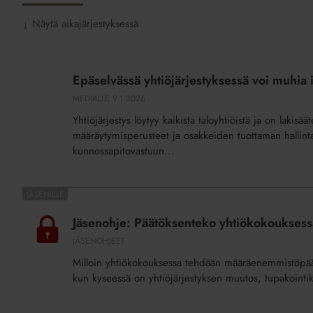
Näytä aikajärjestyksessä
↓
Epäselvässä
yhtiöjärjestyksessä
Epäselvässä yhtiöjärjestyksessä voi muhia iso
voi
MEDIALLE
9.1.2026
muhia
Yhtiöjärjestys löytyy kaikista taloyhtiöistä ja on laki
iso
määräytymisperusteet ja osakkeiden tuottaman hallinta
ja
kunnossapitovastuun...
kallis
riita
Jäsenohje:
Päätöksenteko
Jäsenohje: Päätöksenteko yhtiökokouksess
yhtiökokouksessa
JÄSENOHJEET
Milloin yhtiökokouksessa tehdään määräenemmistöpäät
kun kyseessä on yhtiöjärjestyksen muutos, tupakointi