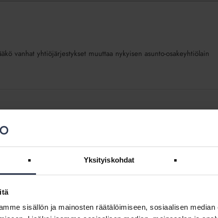
itääkö vanhat yhtiöjärjestykset muuttaa nykyisen asunto-osakeyhtiölain
at lait ja suositukset, kuten asunto-osakeyhtiölaki ja yhtiöjärjestys.
Yksityiskohdat
itä
 poiketa vastuunjakotaulukon soveltamisesta?
mme sisällön ja mainosten räätälöimiseen, sosiaalisen median