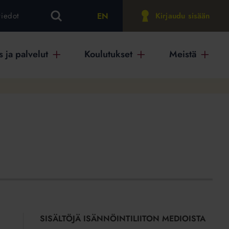
EN
tiedot
Kirjaudu sisään
 ja palvelut
Koulutukset
Meistä
SISÄLTÖJÄ ISÄNNÖINTILIITON MEDIOISTA