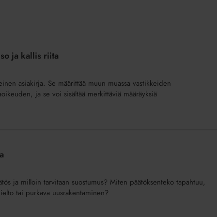
 ja kallis riita
sääteinen asiakirja. Se määrittää muun muassa vastikkeiden
oikeuden, ja se voi sisältää merkittäviä määräyksiä
a
ös ja milloin tarvitaan suostumus? Miten päätöksenteko tapahtuu,
kielto tai purkava uusrakentaminen?