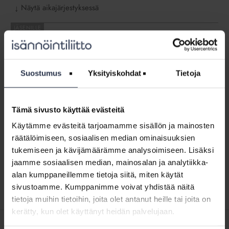
Näytä aikajärjestyksessä
↓
Jäsenohje:
Sähköautot
Jäsenohje: Sähköautot
JÄSENOHJEET
Miten sähköautojen latauspisteiden hankkimisesta
Suostumus
Yksityiskohdat
Tietoja
päätetään? Kuka maksaa sähköautojen lataussähkön?
Kuka vastaa kunnossapidosta?
Tämä sivusto käyttää evästeitä
Jäsenohje:
Käytämme evästeitä tarjoamamme sisällön ja mainosten
Virhevastuu
Jäsenohje: Virhevastuu korjaushankkeessa
räätälöimiseen, sosiaalisen median ominaisuuksien
korjaushankkeessa
JÄSENOHJEET
tukemiseen ja kävijämäärämme analysoimiseen. Lisäksi
MIllainen on takuuajan virhevastuu korjaushankkeessa?
jaamme sosiaalisen median, mainosalan ja analytiikka-
Entä takuuajan jälkeinen vastuu?
alan kumppaneillemme tietoja siitä, miten käytät
sivustoamme. Kumppanimme voivat yhdistää näitä
tietoja muihin tietoihin, joita olet antanut heille tai joita on
kerätty, kun olet käyttänyt heidän palvelujaan.