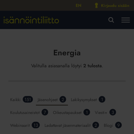
EN
Kirjaudu sisään
M
VA
Energia
Valitulla asiasanalla löytyi
2 tulosta
.
151
2
1
Kaikki
Jäsenohjeet
Lakikysymykset
7
1
3
Koulutusaineistot
Oikeustapaukset
Viesti+
13
2
9
Webinaarit
Ladattavat jäsenmateriaalit
Blogi