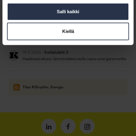
SISÄLTÖJÄ ISÄNNÖINTILIITON MEDIOISTA
24.5.2026
Kotitalolehti.fi
Salli kaikki
Sundsbergin Solaris on yli puolet vuodesta
energiaomavarainen taloyhtiö
Kiellä
22.5.2026
Kotitalolehti.fi
Sopisiko taloyhtiöönne kaukolämpö?
19.5.2026
Kotitalolehti.fi
Maalämpöratkaisu lämmöntalteenotolla osana energiaremonttia
Tilaa RSS-syöte: Energia
Isännöintiliitto
Isännöintiliitto
Isännöintiliitto
LinkedInissä
Facebookissa
Instagrammissa