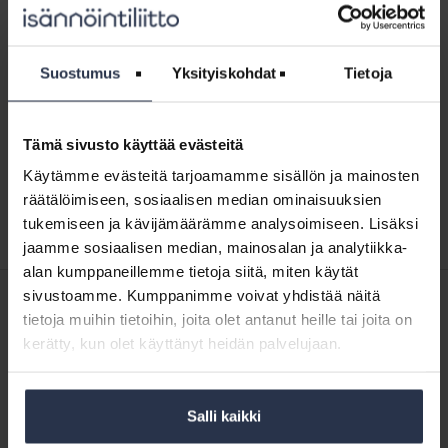
Näytä aikajärjestyksessä
↓
Oikeustapaus:
Suostumus
Yksityiskohdat
Tietoja
Liian
Oikeustapaus: Liian kylmä asunto
kylmä
OIKEUSTAPAUKSET
asunto
Osakkaan mukaan hänen asunnossaan oli liian kylmä,
Tämä sivusto käyttää evästeitä
joten hän jätti vastikkeet maksamatta. Osakas moitti myös
Käytämme evästeitä tarjoamamme sisällön ja mainosten
yhtiökokouksen pitopaikkaa ja -ajankohtaa. Lopulta asunto
otettiin hallintaan ja riitelyä jatkettiin oikeudessa.
räätälöimiseen, sosiaalisen median ominaisuuksien
tukemiseen ja kävijämäärämme analysoimiseen. Lisäksi
jaamme sosiaalisen median, mainosalan ja analytiikka-
alan kumppaneillemme tietoja siitä, miten käytät
sivustoamme. Kumppanimme voivat yhdistää näitä
SISÄLTÖJÄ ISÄNNÖINTILIITON MEDIOISTA
tietoja muihin tietoihin, joita olet antanut heille tai joita on
19.5.2026
Kotitalolehti.fi
kerätty, kun olet käyttänyt heidän palvelujaan.
Maalämpöratkaisu lämmöntalteenotolla osana energiaremonttia
11.5.2026
Kotitalolehti.fi
Salli kaikki
Aurinkovoima – Kannattavaa vai ei?