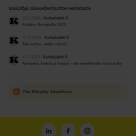
SISÄLTÖJÄ ISÄNNÖINTILIITON MEDIOISTA
17.5.2026
Kotitalolehti.fi
Kotitalon Remppailta 2023
13.5.2026
Kotitalolehti.fi
Ikää karttuu, oletko valmis?
4.11.2021
Kotitalolehti.fi
Ramppeja, kaiteita ja hissejä − talo esteettömäksi korjauksilla
Tilaa RSS-syöte: Esteettömyys
Isännöintiliitto
Isännöintiliitto
Isännöintiliitto