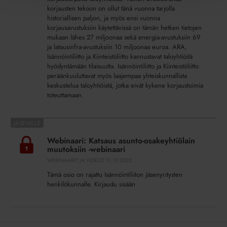
korjausten tekoon on ollut tänä vuonna tarjolla
historiallisen paljon, ja myös ensi vuonna
korjausavustuksiin käytettävissä on tämän hetken tietojen
mukaan lähes 27 miljoonaa sekä energia-avustuksiin 69
ja latausinfra-avustuksiin 10 miljoonaa euroa. ARA,
Isännöintiliitto ja Kiinteistöliitto kannustavat taloyhtiöitä
hyödyntämään tilaisuutta. Isännöintiliitto ja Kiinteistöliitto
peräänkuuluttavat myös laajempaa yhteiskunnallista
keskustelua taloyhtiöistä, jotka eivät kykene korjaustoimia
toteuttamaan.
Webinaari:
Katsaus
Webinaari: Katsaus asunto-osakeyhtiölain
asunto-
muutoksiin -webinaari
osakeyhtiölain
WEBINAARIT JA VIDEOT
11.10.2022
muutoksiin
Tämä osio on rajattu Isännöintiliiton jäsenyritysten
-
henkilökunnalle. Kirjaudu sisään
webinaari