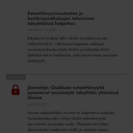
Esteettömyysmuutosten
ja
Esteettömyysmuutosten ja
kestävyysratkaisujen
kestävyysratkaisujen tekeminen
tekeminen
taloyhtiöissä helpottuu
taloyhtiöissä
MEDIALLE
17.2.2023
helpottuu
Eduskunta hyväksyi tällä viikolla muutoksia asunto-
osakeyhtiölakiin. Lakimuutos laajentaa osakkaan
muutostyöoikeutta yhtiön tiloihin ja helpottaa yhtiön
päätöksentekoa hankkeissa, joilla parannetaan asumisen
kestävyyttä.
Jäsenohje:
Osakkaan
Jäsenohje: Osakkaan esteettömyyttä
esteettömyyttä
parantavat muutostyöt taloyhtiön yhteisissä
parantavat
tiloissa
muutostyöt
JÄSENOHJEET
taloyhtiön
Asunto-osakeyhtiölain muutos on laajentanut osakkaan
yhteisissä
muutostyöoikeuden yhtiön tiloihin esteettömyyttä
tiloissa
parantavien muutosten osalta. Ohjeessa kerrotaan
lakimuutosten keskeinen sisältö ja vastataan asiaan