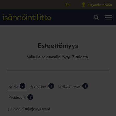
EN
Kirjaudu sisään
M
VA
Esteettömyys
Valitulla asiasanalla löytyi
7 tulosta
.
7
1
1
Kaikki
Jäsenohjeet
Lakikysymykset
1
Webinaarit
Näytä aikajärjestyksessä
↓