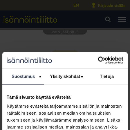
EN
Kirjaudu sisään
M
VA
Suostumus
Yksityiskohdat
Tietoja
Tämä sivusto käyttää evästeitä
Tämä osio on rajattu
Käytämme evästeitä tarjoamamme sisällön ja mainosten
Isännöintiliiton jäsenyritysten
räätälöimiseen, sosiaalisen median ominaisuuksien
henkilökunnalle
tukemiseen ja kävijämäärämme analysoimiseen. Lisäksi
jaamme sosiaalisen median, mainosalan ja analytiikka-