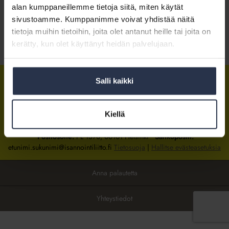
alan kumppaneillemme tietoja siitä, miten käytät
sivustoamme. Kumppanimme voivat yhdistää näitä
Kirjaudu sisään
tietoja muihin tietoihin, joita olet antanut heille tai joita on
kerätty, kun olet käyttänyt heidän palvelujaan.
Tietoa jäsenyydestä
Salli kaikki
Isännöintiliitto
Isännöintiliitto
Isännöintiliitto
LinkedInissä
Facebookissa
Instagrammissa
Kiellä
Isännöintiliiton toimisto
sijaitsee Hakaniemessä Helsingissä.
Postiosoite:
PL 1370, 00101 Helsinki
Sähköpostit:
etunimi.sukunimi@isannointiliitto.fi
Tietosuoja
|
Hallitse evästeasetuksia
Anna palautetta
Yhteystiedot