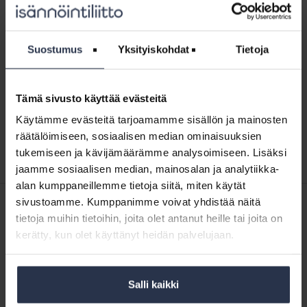
Näytä aikajärjestyksessä
↓
Oikeustapaus:
Suostumus
Yksityiskohdat
Tietoja
Toimitusjohtajan
Oikeustapaus: Toimitusjohtajan palkkio
palkkio
kiinteistöosakeyhtiössä on yrityksen tuloa
kiinteistöosakeyhtiössä
OIKEUSTAPAUKSET
on
Tämä sivusto käyttää evästeitä
Korkeimman hallinto-oikeuden ratkaisussa tuomioistuin
yrityksen
otti kantaa siihen, miten kiinteistöosakeyhtiön
Käytämme evästeitä tarjoamamme sisällön ja mainosten
tuloa
toimitusjohtajan palkkiota kohdellaan verotuksessa.
räätälöimiseen, sosiaalisen median ominaisuuksien
tukemiseen ja kävijämäärämme analysoimiseen. Lisäksi
jaamme sosiaalisen median, mainosalan ja analytiikka-
alan kumppaneillemme tietoja siitä, miten käytät
sivustoamme. Kumppanimme voivat yhdistää näitä
SISÄLTÖJÄ ISÄNNÖINTILIITON MEDIOISTA
tietoja muihin tietoihin, joita olet antanut heille tai joita on
29.5.2023
Kotitalolehti.fi
kerätty, kun olet käyttänyt heidän palvelujaan.
Vuoden isännöitsijä Anne Rintala johtaa arvot edellä
16.1.2023
Kotitalolehti.fi
Salli kaikki
Saara Kankaanrinta: “Ydinjohtaminen lähtee omista
vahvuuksista ja hyvien rutiinien opettelusta”