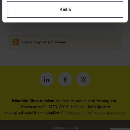
19.4.2016
Kotitalolehti.fi
Kiellä
Mittaa taloyhtiön toimintaa, tulos seuraa
Tilaa RSS-syöte: Johtaminen
Isännöintiliitto
Isännöintiliitto
Isännöintiliitto
LinkedInissä
Facebookissa
Instagrammissa
Isännöintiliiton toimisto
sijaitsee Hakaniemessä Helsingissä.
Postiosoite:
PL 1370, 00101 Helsinki
Sähköpostit:
etunimi.sukunimi@isannointiliitto.fi
Tietosuoja
|
Hallitse evästeasetuksia
Anna palautetta