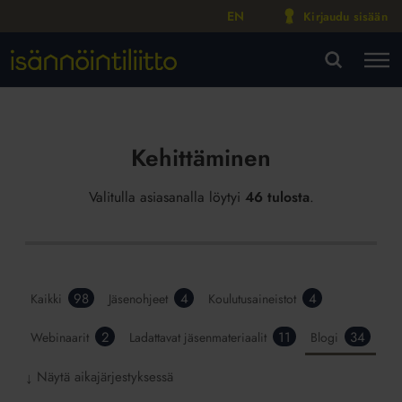
EN
Kirjaudu sisään
M
VA
Kehittäminen
Valitulla asiasanalla löytyi
46 tulosta
.
98
4
4
Kaikki
Jäsenohjeet
Koulutusaineistot
2
11
34
Webinaarit
Ladattavat jäsenmateriaalit
Blogi
Näytä aikajärjestyksessä
↓