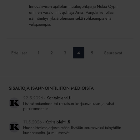
kokeilemisen
Innovatiivisen ajattelun muutosjohtaja ja Nokia Oyj:n
kulttuuri?
entinen varatoimitusjohtaja Anssi Vanjoki kehottaa
isännöintiyrityksiä olemaan sekä rohkeampia että
valppaampia.
Siirry
Siirry
Siirry
Siirry
Siirry
Edelliset
1
2
3
4
5
Seuraavat
sivulle:
sivulle:
sivulle:
sivulle:
sivulle:
SISÄLTÖJÄ ISÄNNÖINTILIITON MEDIOISTA
22.5.2026
Kotitalolehti.fi
Lisärakentaminen toi ratkaisun korjausvelkaan ja rahat
putkiremonttiin
11.5.2026
Kotitalolehti.fi
Huoneistotietojärjestelmään lisätään seuraavaksi taloyhtiön
kunnossapito- ja muutostyöt