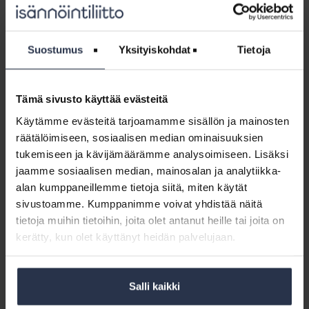
Tuunanen:
Päivi Tuunanen: Kehitys ei valu ylhäältä alas
Kehitys
ARTIKKELIT
19.10.2018
ei
Johtajan esimerkki on tärkeää toimintatapojen
Suostumus
Yksityiskohdat
Tietoja
valu
muuttamisessa, mutta henkilöstöä tarvitaan niiden
ylhäältä
kehittämiseen.
alas
Tämä sivusto käyttää evästeitä
Robotti
Käytämme evästeitä tarjoamamme sisällön ja mainosten
parantaa
Robotti parantaa asiakaskokemusta
räätälöimiseen, sosiaalisen median ominaisuuksien
asiakaskokemusta
ARTIKKELIT
7.11.2017
tukemiseen ja kävijämäärämme analysoimiseen. Lisäksi
Tapiolan Lämpö delegoi vikailmoitukset
jaamme sosiaalisen median, mainosalan ja analytiikka-
ohjelmistorobotille.
alan kumppaneillemme tietoja siitä, miten käytät
sivustoamme. Kumppanimme voivat yhdistää näitä
tietoja muihin tietoihin, joita olet antanut heille tai joita on
Taloyhtiöhallitusten
jäsenten
kerätty, kun olet käyttänyt heidän palvelujaan.
Taloyhtiöhallitusten jäsenten Facebook-
Facebook-
ryhmässä jo miltei 900 jäsentä
ryhmässä
AJANKOHTAISTA
24.1.2018
jo
Salli kaikki
Isännöinnin kannattaa suositella Taloyhtiön hallitus -
miltei
Facebook-ryhmää asiakkailleen.