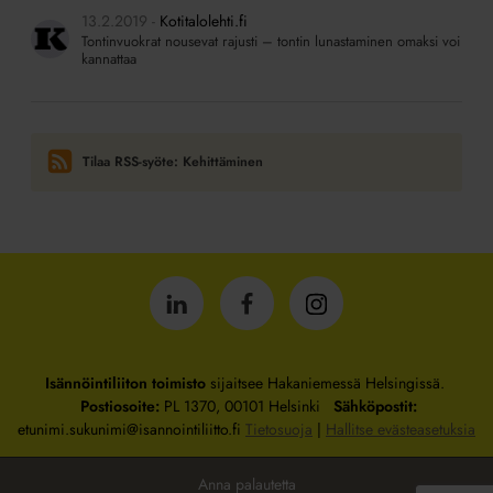
13.2.2019
Kotitalolehti.fi
Tontinvuokrat nousevat rajusti – tontin lunastaminen omaksi voi
kannattaa
Tilaa RSS-syöte: Kehittäminen
Isännöintiliitto
Isännöintiliitto
Isännöintiliitto
LinkedInissä
Facebookissa
Instagrammissa
Isännöintiliiton toimisto
sijaitsee Hakaniemessä Helsingissä.
Postiosoite:
PL 1370, 00101 Helsinki
Sähköpostit:
etunimi.sukunimi@isannointiliitto.fi
Tietosuoja
|
Hallitse evästeasetuksia
Anna palautetta