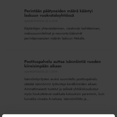
Perintään
päätyneiden
Perintään päätyneiden määrä kääntyi
määrä
laskuun vuokrataloyhtiössä
kääntyi
AJANKOHTAISTA
25.4.2018
laskuun
Käytäntöjen yhtenäistäminen, viestinnän kehittäminen,
vuokrataloyhtiössä
maksusuunnitelmat ja neuvonta käänsivät
perintäprosessien määrän laskuun Hekalla.
Postituspalvelu
auttaa
Postituspalvelu auttaa isännöintiä vuoden
isännöintiä
kiireisimpään aikaan
vuoden
AJANKOHTAISTA
23.1.2019
kiireisimpään
Isännöintiyritysten avuksi suunniteltu postituspalvelu
aikaan
säästää isännöinnin työtunteja kevätkiireiden aikaan.
Ammattimaisesti tuotetut ja selkeät yhtiökokouskutsut
myös houkuttelevat osakkaita kokouksiin paremmin, kuin
kuivakka nivaska A-nelosia. Isännöintiliitto ja...
Päivi