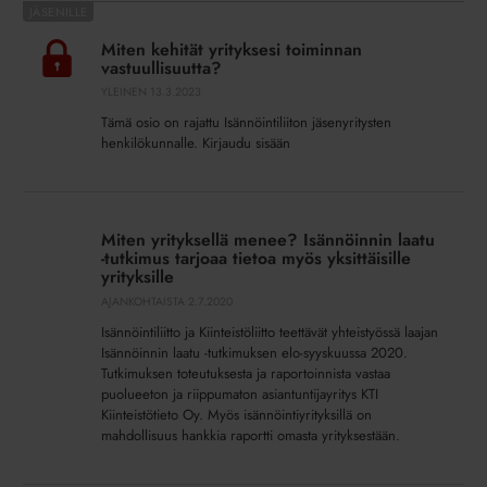
Miten
kehität
Miten kehität yrityksesi toiminnan
yrityksesi
vastuullisuutta?
toiminnan
YLEINEN
13.3.2023
vastuullisuutta?
Tämä osio on rajattu Isännöintiliiton jäsenyritysten
henkilökunnalle. Kirjaudu sisään
Miten
yrityksellä
Miten yrityksellä menee? Isännöinnin laatu
menee?
-tutkimus tarjoaa tietoa myös yksittäisille
Isännöinnin
yrityksille
laatu
AJANKOHTAISTA
2.7.2020
-
Isännöintiliitto ja Kiinteistöliitto teettävät yhteistyössä laajan
tutkimus
Isännöinnin laatu -tutkimuksen elo-syyskuussa 2020.
tarjoaa
Tutkimuksen toteutuksesta ja raportoinnista vastaa
puolueeton ja riippumaton asiantuntijayritys KTI
tietoa
Kiinteistötieto Oy. Myös isännöintiyrityksillä on
myös
mahdollisuus hankkia raportti omasta yrityksestään.
yksittäisille
yrityksille