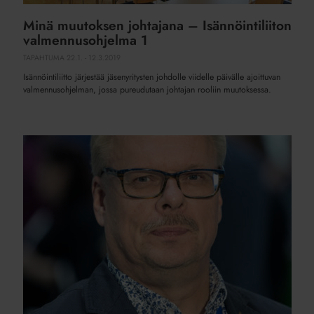
Minä muutoksen johtajana – Isännöintiliiton
valmennusohjelma 1
TAPAHTUMA
22.1. - 12.3.2019
Isännöintiliitto järjestää jäsenyritysten johdolle viidelle päivälle ajoittuvan
valmennusohjelman, jossa pureudutaan johtajan rooliin muutoksessa.
Johtaja
tarvitsee
aikaa
kehitystyölle