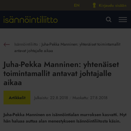
EN
Kirjaudu sisään
M
VA
Isännöintiliitto
:
Juha-Pekka Manninen: yhtenäiset toimintamallit
sin
antavat johtajalle aikaa
Juha-Pekka Manninen: yhtenäiset
toimintamallit antavat johtajalle
aikaa
Artikkelit
Julkaistu:
22.8.2018
Muokattu:
27.8.2018
Juha-Pekka Manninen on isännöintialan murroksen kasvatti. Nyt
hän haluaa auttaa alan menestykseen
Isännöintiliitosta käsin.