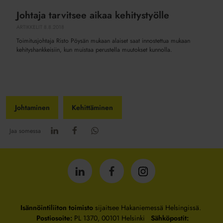
Johtaja tarvitsee aikaa kehitystyölle
ARTIKKELIT
8.8.2018
Toimitusjohtaja Risto Pöysän mukaan alaiset saat innostettua mukaan
kehityshankkeisiin, kun muistaa perustella muutokset kunnolla.
Johtaminen
Kehittäminen
Jaa somessa
Isännöintiliitto
Isännöintiliitto
Isännöintiliitto
LinkedInissä
Facebookissa
Instagrammissa
Isännöintiliiton toimisto
sijaitsee Hakaniemessä Helsingissä.
Postiosoite:
PL 1370, 00101 Helsinki
Sähköpostit: