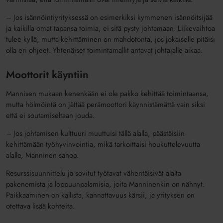
– Jos isännöintiyrityksessä on esimerkiksi kymmenen isännöitsijää
ja kaikilla omat tapansa toimia, ei sitä pysty johtamaan. Liikevaihtoa
tulee kyllä, mutta kehittäminen on mahdotonta, jos jokaiselle pitäisi
olla eri ohjeet. Yhtenäiset toimintamallit antavat johtajalle aikaa.
Moottorit käyntiin
Mannisen mukaan kenenkään ei ole pakko kehittää toimintaansa,
mutta hölmöintä on jättää perämoottori käynnistämättä vain siksi
että ei soutamiseltaan jouda.
– Jos johtamisen kulttuuri muuttuisi tällä alalla, päästäisiin
kehittämään työhyvinvointia, mikä tarkoittaisi houkuttelevuutta
alalle, Manninen sanoo.
Resurssisuunnittelu ja sovitut työtavat vähentäisivät alalta
pakenemista ja loppuunpalamisia, joita Manninenkin on nähnyt.
Paikkaaminen on kallista, kannattavuus kärsii, ja yrityksen on
otettava lisää kohteita.