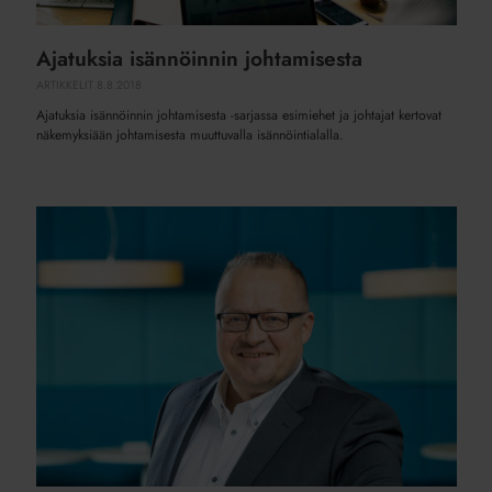
Ajatuksia isännöinnin johtamisesta
ARTIKKELIT
8.8.2018
Ajatuksia isännöinnin johtamisesta -sarjassa esimiehet ja johtajat kertovat
näkemyksiään johtamisesta muuttuvalla isännöintialalla.
Isännöintiyrityksen
johtaminen
tänään
ja
huomenna