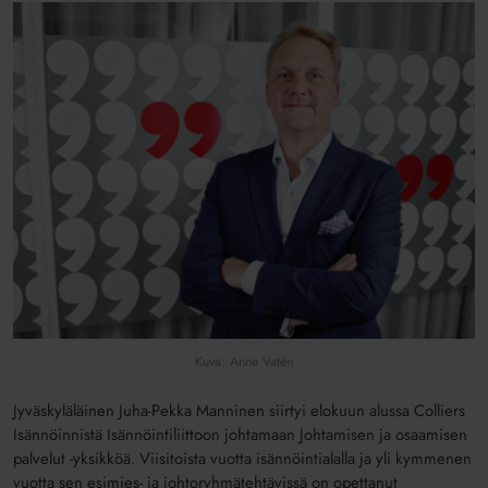
Kuva: Anne Vatén
Jyväskyläläinen Juha-Pekka Manninen siirtyi elokuun alussa Colliers
Isännöinnistä Isännöintiliittoon johtamaan Johtamisen ja osaamisen
palvelut -yksikköä. Viisitoista vuotta isännöintialalla ja yli kymmenen
vuotta sen esimies- ja johtoryhmätehtävissä on opettanut