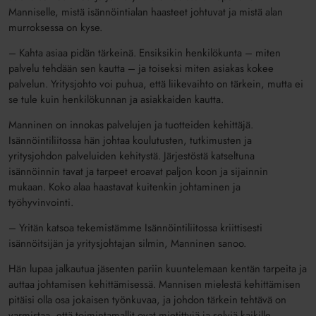
Manniselle, mistä isännöintialan haasteet johtuvat ja mistä alan
murroksessa on kyse.
– Kahta asiaa pidän tärkeinä. Ensiksikin henkilökunta – miten
palvelu tehdään sen kautta – ja toiseksi miten asiakas kokee
palvelun. Yritysjohto voi puhua, että liikevaihto on tärkein, mutta ei
se tule kuin henkilökunnan ja asiakkaiden kautta.
Manninen on innokas palvelujen ja tuotteiden kehittäjä.
Isännöintiliitossa hän johtaa koulutusten, tutkimusten ja
yritysjohdon palveluiden kehitystä. Järjestöstä katseltuna
isännöinnin tavat ja tarpeet eroavat paljon koon ja sijainnin
mukaan. Koko alaa haastavat kuitenkin johtaminen ja
työhyvinvointi.
– Yritän katsoa tekemistämme Isännöintiliitossa kriittisesti
isännöitsijän ja yritysjohtajan silmin, Manninen sanoo.
Hän lupaa jalkautua jäsenten pariin kuuntelemaan kentän tarpeita ja
auttaa johtamisen kehittämisessä. Mannisen mielestä kehittämisen
pitäisi olla osa jokaisen työnkuvaa, ja johdon tärkein tehtävä on
varmistaa, että toimintamallit ovat mietittyjä ja selviä kaikille.