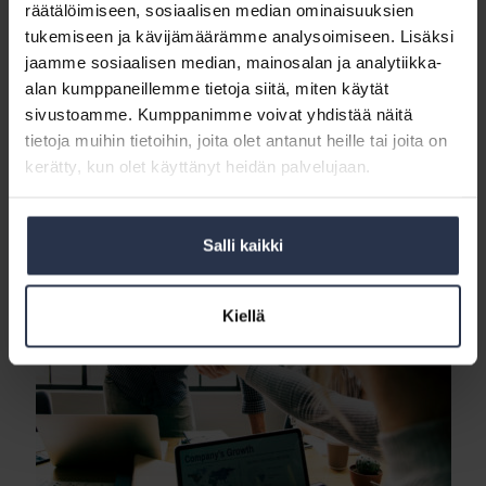
niin, että he ymmärtävät etunsa, Manninen sanoo kokemuksesta.
räätälöimiseen, sosiaalisen median ominaisuuksien
tukemiseen ja kävijämäärämme analysoimiseen. Lisäksi
Isännöintiliiton tehtävä on hänen mielestään auttaa yrityksiä
jaamme sosiaalisen median, mainosalan ja analytiikka-
uudistumaan, jotta isännöinnillä olisi tulevaisuudessakin merkitystä
alan kumppaneillemme tietoja siitä, miten käytät
asumiselle eikä pelkkä sivustakatsojan rooli.
sivustoamme. Kumppanimme voivat yhdistää näitä
Artkkeli on osa
juttusarjaa
, jossa isännöintialan johtajat kertovat
tietoja muihin tietoihin, joita olet antanut heille tai joita on
ajatuksiaan esimiestyöstä ja johtajuudesta.
kerätty, kun olet käyttänyt heidän palvelujaan.
Ajatuksia
Salli kaikki
isännöinnin
johtamisesta
Kiellä