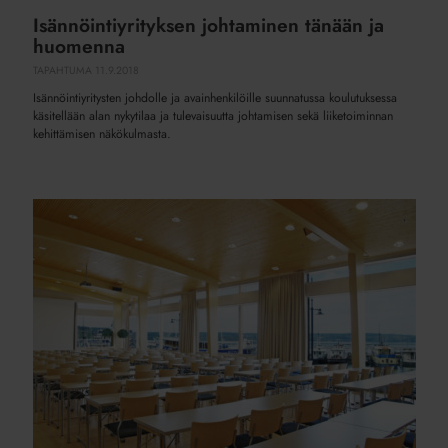
Isännöintiyrityksen johtaminen tänään ja
huomenna
TAPAHTUMA
11.9.2018
Isännöintiyritysten johdolle ja avainhenkilöille suunnatussa koulutuksessa
käsitellään alan nykytilaa ja tulevaisuutta johtamisen sekä liiketoiminnan
kehittämisen näkökulmasta.
Minä
muutoksen
johtajana
–
Isännöintiliiton
valmennusohjelma
1