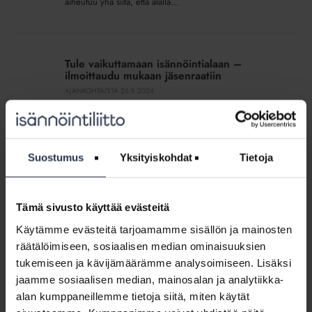
aiheutuu yhä siitä, että alalla...
vähän
vaivaa
Tule
muutoksen
vaikuttamaan
eteen
Tule vaikuttamaan isännöintialaan –
isännöintialaan
ilmoittaudu mukaan jäsenraatiin
–
AJANKOHTAISTA
26.8.2024
ilmoittaudu
Jotta teemme Isännöintiliitossa oikeita asioita oikealla
mukaan
tavalla, kaipaamme jäsenten panosta muun muassa
jäsenraatiin
erilaisissa kehitysasioissa. Haluatko tulla mukaan
Isännöintiliiton jäsenraatiin vaikuttamaan ja ideoimaan?
Suostumus
Yksityiskohdat
Tietoja
Jäsenraadin kautta Isännöintiliitto on...
Tutustu
Tämä sivusto käyttää evästeitä
Isännöintiliiton
Tutustu Isännöintiliiton palkintojen
Käytämme evästeitä tarjoamamme sisällön ja mainosten
palkintojen
finalisteihin 2018
räätälöimiseen, sosiaalisen median ominaisuuksien
finalisteihin
AJANKOHTAISTA
7.9.2018
2018
tukemiseen ja kävijämäärämme analysoimiseen. Lisäksi
Tarkemmat esittelyt tämän vuoden Isännöintiliiton palkinto-
jaamme sosiaalisen median, mainosalan ja analytiikka-
kisan finalisteista löytyvät nyt palkintojen shortlistalta.
alan kumppaneillemme tietoja siitä, miten käytät