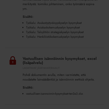
merkitystä: toimiiko johtaminen, onko työmäärä sopiva
ym.
Sisältö:
Työkalu: Asukastyytyväisyyskyselyn kysymykset
Työkalu: Asiakaskokemuskyselyn kysymykset
Työkalu: Taloyhtiön strategiakyselyn kysymykset
Työkalu: Henkilöstökokemuskyselyn kysymykset
Vastuullisen
isännöinnin
Vastuullisen isännöinnin kysymykset, excel
kysymykset,
(lisäpalvelu)
excel
LADATTAVAT JÄSENMATERIAALIT
(lisäpalvelu)
Pohdi dokumentin avulla, miten varmistatte, että
noudatatte lainsäädäntöä ja isännöinnin eettisiä ohjeita.
Sisältö:
vastuullisen-isannoinnin-kysymykset-ten3a3.xlsx