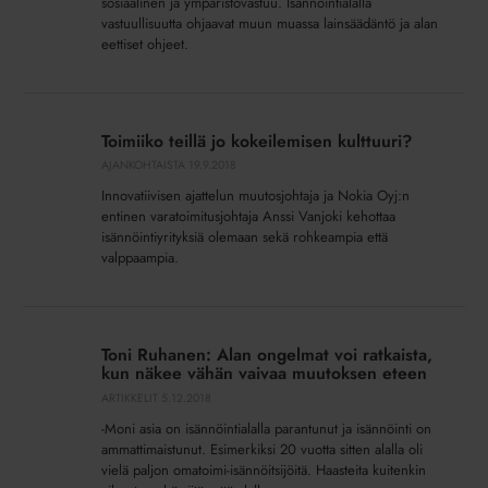
sosiaalinen ja ympäristövastuu. Isännöintialalla
vastuullisuutta ohjaavat muun muassa lainsäädäntö ja alan
eettiset ohjeet.
Toimiiko
teillä
Toimiiko teillä jo kokeilemisen kulttuuri?
jo
AJANKOHTAISTA
19.9.2018
kokeilemisen
Innovatiivisen ajattelun muutosjohtaja ja Nokia Oyj:n
kulttuuri?
entinen varatoimitusjohtaja Anssi Vanjoki kehottaa
isännöintiyrityksiä olemaan sekä rohkeampia että
valppaampia.
Toni
Ruhanen:
Toni Ruhanen: Alan ongelmat voi ratkaista,
Alan
kun näkee vähän vaivaa muutoksen eteen
ongelmat
ARTIKKELIT
5.12.2018
voi
-Moni asia on isännöintialalla parantunut ja isännöinti on
ratkaista,
ammattimaistunut. Esimerkiksi 20 vuotta sitten alalla oli
kun
vielä paljon omatoimi-isännöitsijöitä. Haasteita kuitenkin
näkee