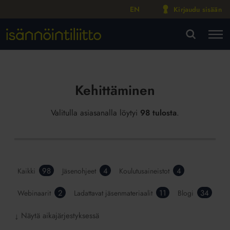
EN
Kirjaudu sisään
M
VA
Kehittäminen
Valitulla asiasanalla löytyi
98 tulosta
.
98
4
4
Kaikki
Jäsenohjeet
Koulutusaineistot
2
11
34
Webinaarit
Ladattavat jäsenmateriaalit
Blogi
Näytä aikajärjestyksessä
↓