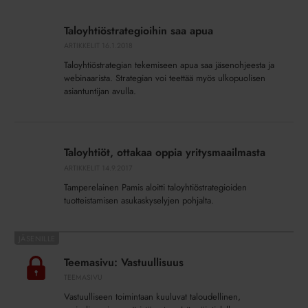
Taloyhtiöstrategioihin
saa
Taloyhtiöstrategioihin saa apua
apua
ARTIKKELIT
16.1.2018
Taloyhtiöstrategian tekemiseen apua saa jäsenohjeesta ja
webinaarista. Strategian voi teettää myös ulkopuolisen
asiantuntijan avulla.
Taloyhtiöt,
ottakaa
Taloyhtiöt, ottakaa oppia yritysmaailmasta
oppia
ARTIKKELIT
14.9.2017
yritysmaailmasta
Tamperelainen Pamis aloitti taloyhtiöstrategioiden
tuotteistamisen asukaskyselyjen pohjalta.
Teemasivu:
Vastuullisuus
Teemasivu: Vastuullisuus
TEEMASIVU
Vastuulliseen toimintaan kuuluvat taloudellinen,