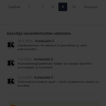
Siirry
Siirry
Siirry
Siirry
Siirry
Edelliset
1
…
7
8
9
10
Seuraavat
sivulle:
sivulle:
sivulle:
sivulle:
sivulle:
SISÄLTÖJÄ ISÄNNÖINTILIITON MEDIOISTA
22.5.2026
Kotitalolehti.fi
Lisärakentaminen toi ratkaisun korjausvelkaan ja rahat
putkiremonttiin
11.5.2026
Kotitalolehti.fi
Huoneistotietojärjestelmään lisätään seuraavaksi taloyhtiön
kunnossapito- ja muutostyöt
13.2.2019
Kotitalolehti.fi
Tontinvuokrat nousevat rajusti – tontin lunastaminen omaksi voi
kannattaa