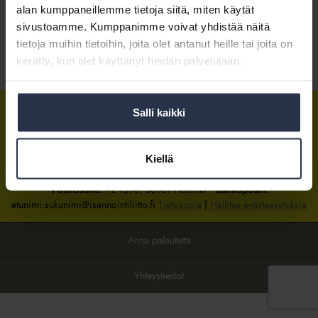
alan kumppaneillemme tietoja siitä, miten käytät
sivustoamme. Kumppanimme voivat yhdistää näitä
Kirjaudu sisään
tietoja muihin tietoihin, joita olet antanut heille tai joita on
kerätty, kun olet käyttänyt heidän palvelujaan.
Tietoa jäsenyydestä
Salli kaikki
Isännöintiliitto
Isännöintiliitto
Isännöintiliitto
LinkedInissä
Facebookissa
Instagrammissa
Kiellä
Isännöintiliiton toimisto
sijaitsee Hakaniemessä Helsingissä.
Postiosoite:
PL 1370, 00101 Helsinki
Sähköpostit:
etunimi.sukunimi@isannointiliitto.fi
Tietosuoja
|
Hallitse evästeasetuksia
Anna palautetta
Yhteystiedot