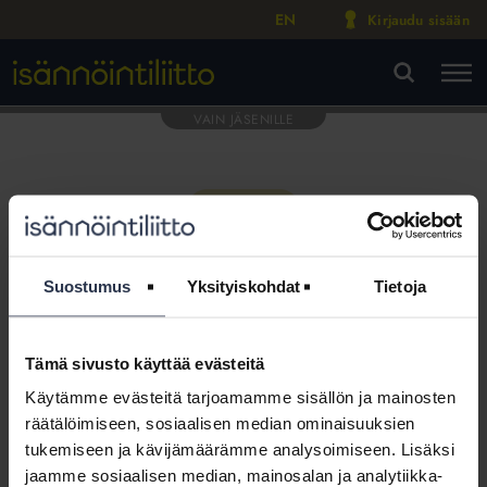
EN
Kirjaudu sisään
M
VA
Suostumus
Yksityiskohdat
Tietoja
Tämä sivusto käyttää evästeitä
Tämä osio on rajattu
Käytämme evästeitä tarjoamamme sisällön ja mainosten
Isännöintiliiton jäsenyritysten
räätälöimiseen, sosiaalisen median ominaisuuksien
henkilökunnalle
tukemiseen ja kävijämäärämme analysoimiseen. Lisäksi
jaamme sosiaalisen median, mainosalan ja analytiikka-