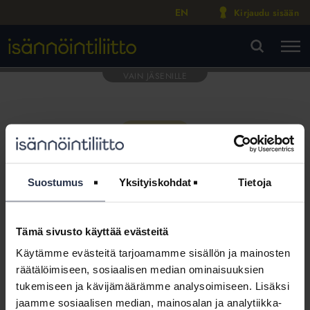
EN
Kirjaudu sisään
M
VA
Suostumus
Yksityiskohdat
Tietoja
Tämä sivusto käyttää evästeitä
Tämä osio on rajattu
Käytämme evästeitä tarjoamamme sisällön ja mainosten
Isännöintiliiton jäsenyritysten
räätälöimiseen, sosiaalisen median ominaisuuksien
henkilökunnalle
tukemiseen ja kävijämäärämme analysoimiseen. Lisäksi
jaamme sosiaalisen median, mainosalan ja analytiikka-