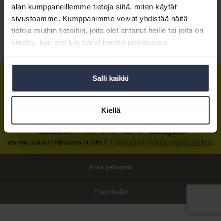
alan kumppaneillemme tietoja siitä, miten käytät
sivustoamme. Kumppanimme voivat yhdistää näitä
Kirjaudu sisään
tietoja muihin tietoihin, joita olet antanut heille tai joita on
kerätty, kun olet käyttänyt heidän palvelujaan.
Tietoa jäsenyydestä
Salli kaikki
Isännöintiliitto
Isännöintiliitto
Isännöintiliitto
LinkedInissä
Facebookissa
Instagrammissa
Kiellä
Isännöintiliiton toimisto
sijaitsee Hakaniemessä Helsingissä.
Postiosoite:
PL 1370, 00101 Helsinki
Sähköpostit:
etunimi.sukunimi@isannointiliitto.fi
Tietosuoja
|
Hallitse evästeasetuksia
Anna palautetta
Yhteystiedot