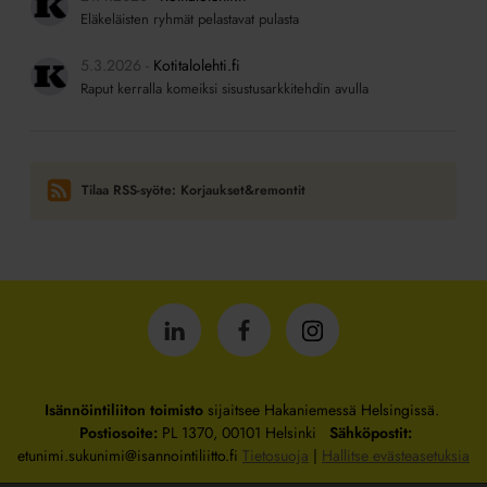
Eläkeläisten ryhmät pelastavat pulasta
5.3.2026
Kotitalolehti.fi
Raput kerralla komeiksi sisustusarkkitehdin avulla
Tilaa RSS-syöte: Korjaukset&remontit
Isännöintiliitto
Isännöintiliitto
Isännöintiliitto
LinkedInissä
Facebookissa
Instagrammissa
Isännöintiliiton toimisto
sijaitsee Hakaniemessä Helsingissä.
Postiosoite:
PL 1370, 00101 Helsinki
Sähköpostit:
etunimi.sukunimi@isannointiliitto.fi
Tietosuoja
|
Hallitse evästeasetuksia