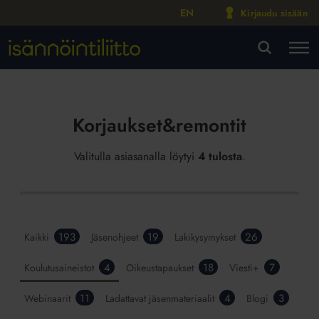
EN
Kirjaudu sisään
M
VA
Korjaukset&remontit
Valitulla asiasanalla löytyi
4 tulosta
.
193
19
26
Kaikki
Jäsenohjeet
Lakikysymykset
4
18
7
Koulutusaineistot
Oikeustapaukset
Viesti+
11
4
3
Webinaarit
Ladattavat jäsenmateriaalit
Blogi