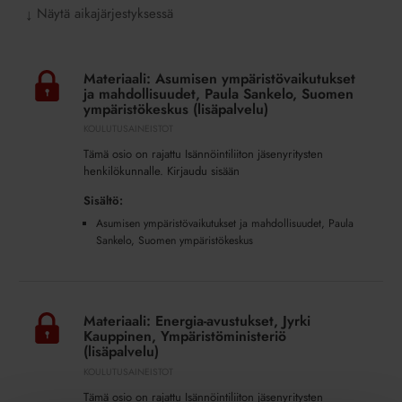
Näytä aikajärjestyksessä
↓
Materiaali:
Asumisen
Materiaali: Asumisen ympäristövaikutukset
ympäristövaikutukset
ja mahdollisuudet, Paula Sankelo, Suomen
ja
ympäristökeskus (lisäpalvelu)
mahdollisuudet,
KOULUTUSAINEISTOT
Paula
Tämä osio on rajattu Isännöintiliiton jäsenyritysten
Sankelo,
henkilökunnalle. Kirjaudu sisään
Suomen
Sisältö:
ympäristökeskus
Asumisen ympäristövaikutukset ja mahdollisuudet, Paula
(lisäpalvelu)
Sankelo, Suomen ympäristökeskus
Materiaali:
Energia-
Materiaali: Energia-avustukset, Jyrki
avustukset,
Kauppinen, Ympäristöministeriö
Jyrki
(lisäpalvelu)
Kauppinen,
KOULUTUSAINEISTOT
Ympäristöministeriö
Tämä osio on rajattu Isännöintiliiton jäsenyritysten