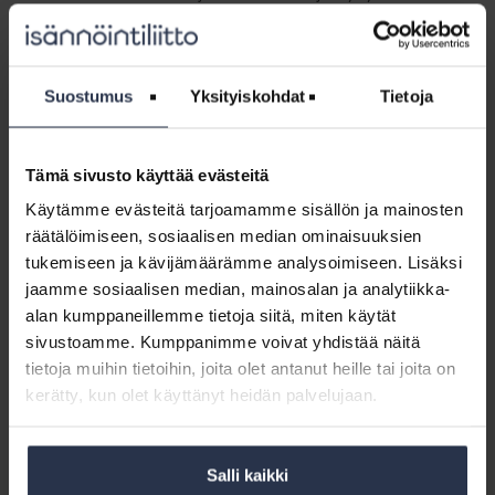
(lisäpalvelu)
henkilökunnalle. Kirjaudu sisään
Sisältö:
5-energia-avustukset-jyrki-kauppinen-
Suostumus
Yksityiskohdat
Tietoja
ymparistoministerio.pdf
Materiaali:
Tämä sivusto käyttää evästeitä
Energiaremonttien
Materiaali: Energiaremonttien rahoitus,
Käytämme evästeitä tarjoamamme sisällön ja mainosten
rahoitus,
Jaakko Jukarainen, Danske Bank
Jaakko
(lisäpalvelu)
räätälöimiseen, sosiaalisen median ominaisuuksien
Jukarainen,
tukemiseen ja kävijämäärämme analysoimiseen. Lisäksi
KOULUTUSAINEISTOT
Danske
jaamme sosiaalisen median, mainosalan ja analytiikka-
Tämä osio on rajattu Isännöintiliiton jäsenyritysten
Bank
henkilökunnalle. Kirjaudu sisään
alan kumppaneillemme tietoja siitä, miten käytät
(lisäpalvelu)
sivustoamme. Kumppanimme voivat yhdistää näitä
Sisältö:
tietoja muihin tietoihin, joita olet antanut heille tai joita on
Energiaremonttien rahoitus, Jaakko Jukarainen, Danske
kerätty, kun olet käyttänyt heidän palvelujaan.
Bank
Materiaali:
Salli kaikki
Energiatehokkuushanke