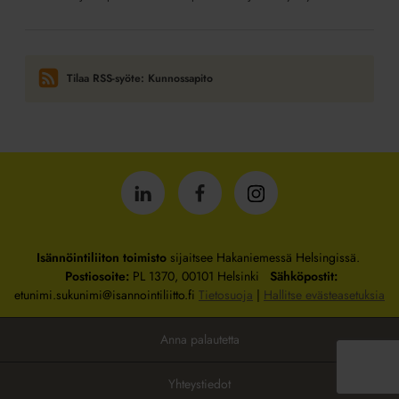
Tilaa RSS-syöte: Kunnossapito
Isännöintiliitto
Isännöintiliitto
Isännöintiliitto
LinkedInissä
Facebookissa
Instagrammissa
Isännöintiliiton toimisto
sijaitsee Hakaniemessä Helsingissä.
Postiosoite:
PL 1370, 00101 Helsinki
Sähköpostit:
etunimi.sukunimi@isannointiliitto.fi
Tietosuoja
|
Hallitse evästeasetuksia
Anna palautetta
Yhteystiedot