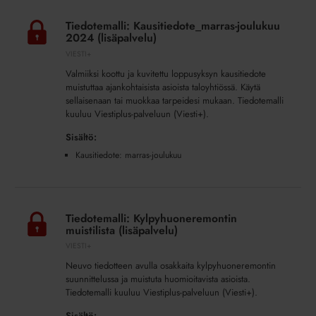
Tiedotemalli:
Kausitiedote_marras-
Tiedotemalli: Kausitiedote_marras-joulukuu
joulukuu
2024 (lisäpalvelu)
2024
VIESTI+
(lisäpalvelu)
Valmiiksi koottu ja kuvitettu loppusyksyn kausitiedote
muistuttaa ajankohtaisista asioista taloyhtiössä. Käytä
sellaisenaan tai muokkaa tarpeidesi mukaan. Tiedotemalli
kuuluu Viestiplus-palveluun (Viesti+).
Sisältö:
Kausitiedote: marras-joulukuu
Tiedotemalli:
Kylpyhuoneremontin
Tiedotemalli: Kylpyhuoneremontin
muistilista
muistilista (lisäpalvelu)
(lisäpalvelu)
VIESTI+
Neuvo tiedotteen avulla osakkaita kylpyhuoneremontin
suunnittelussa ja muistuta huomioitavista asioista.
Tiedotemalli kuuluu Viestiplus-palveluun (Viesti+).
Sisältö: