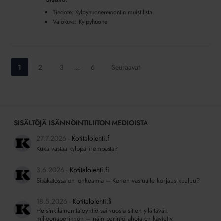
Tiedote: Kylpyhuoneremontin muistilista
Valokuva: Kylpyhuone
Siirry
Siirry
Siirry
Siirry
1
2
3
…
6
Seuraavat
sivulle:
sivulle:
sivulle:
sivulle:
SISÄLTÖJÄ ISÄNNÖINTILIITON MEDIOISTA
27.7.2026
Kotitalolehti.fi
Kuka vastaa kylppärirempasta?
3.6.2026
Kotitalolehti.fi
Sisäkatossa on lohkeamia – Kenen vastuulle korjaus kuuluu?
18.5.2026
Kotitalolehti.fi
Helsinkiläinen taloyhtiö sai vuosia sitten yllättävän
miljoonaperinnön – näin perintörahoja on käytetty