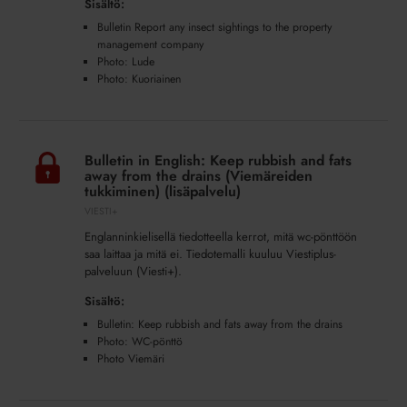
Sisältö:
management
Bulletin Report any insect sightings to the property
company
management company
(Tuholaiset)
Photo: Lude
(lisäpalvelu)
Photo: Kuoriainen
Bulletin
in
Bulletin in English: Keep rubbish and fats
English:
away from the drains (Viemäreiden
Keep
tukkiminen) (lisäpalvelu)
rubbish
VIESTI+
and
Englanninkielisellä tiedotteella kerrot, mitä wc-pönttöön
fats
saa laittaa ja mitä ei. Tiedotemalli kuuluu Viestiplus-
away
palveluun (Viesti+).
from
Sisältö:
the
Bulletin: Keep rubbish and fats away from the drains
drains
Photo: WC-pönttö
(Viemäreiden
Photo Viemäri
tukkiminen)
(lisäpalvelu)