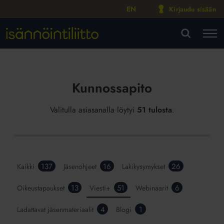
EN
Kirjaudu sisään
M
VA
Kunnossapito
Valitulla asiasanalla löytyi
51 tulosta
.
137
16
26
Kaikki
Jäsenohjeet
Lakikysymykset
13
51
6
Oikeustapaukset
Viesti+
Webinaarit
4
1
Ladattavat jäsenmateriaalit
Blogi