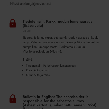
Näytä aakkosjärjestyksessä
↓
Tiedotemalli:
Parkkiruudun
Tiedotemalli: Parkkiruudun lumenauraus
lumenauraus
(lisäpalvelu)
(lisäpalvelu)
VIESTI+
Tiedote, jolla muistutat, että parkkiruudun auraus ei kuulu
taloyhtiölle tai huollolle vaan asukkaan pitää itse huolehtia
autopaikan lumenpoistosta. Tiedotemalli kuuluu
Viestiplus-palveluun (Viesti+).
Sisältö:
Tiedotemalli: Parkkiruudun lumenauraus
Kuva: Auto ja lumi
Kuva: Auto ja mies
Bulletin
in
Bulletin in English: The shareholder is
English:
responsible for the asbestos survey
The
(Asbestikartoitus, rakennettu ennen 1994)