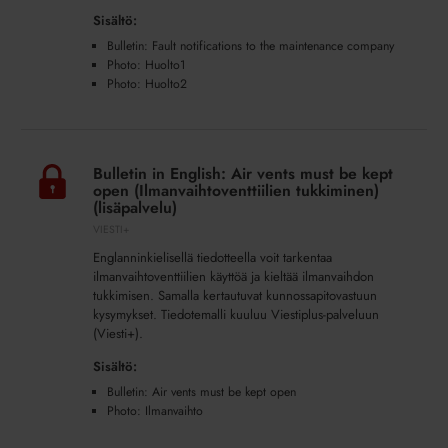
(Huoltoyhtiö
Sisältö:
vai
Bulletin: Fault notifications to the maintenance company
isännöinti)
Photo: Huolto1
(lisäpalvelu)
Photo: Huolto2
Bulletin
in
Bulletin in English: Air vents must be kept
English:
open (Ilmanvaihtoventtiilien tukkiminen)
Air
(lisäpalvelu)
vents
VIESTI+
must
Englanninkielisellä tiedotteella voit tarkentaa
be
ilmanvaihtoventtiilien käyttöä ja kieltää ilmanvaihdon
kept
tukkimisen. Samalla kertautuvat kunnossapitovastuun
kysymykset. Tiedotemalli kuuluu Viestiplus-palveluun
open
(Viesti+).
(Ilmanvaihtoventtiilien
tukkiminen)
Sisältö:
(lisäpalvelu)
Bulletin: Air vents must be kept open
Photo: Ilmanvaihto