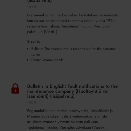
(lisäpalvelu)
shareholder
VIESTI+
is
responsible
Englanninkielinen tiedote asbestikartoituksen tekemisestä,
for
kun osakas on tekemässä remonttia ennen vuotta 1994
rakennettuun taloon. Tiedotemalli kuuluu Viestiplus-
the
palveluun (Viesti+).
asbestos
survey
Sisältö:
(Asbestikartoitus,
Bulletin: The shareholder is responsible for the asbestos
rakennettu
survey
ennen
Photo: Vaaran merkki
1994)
(lisäpalvelu)
Bulletin
in
Bulletin in English: Fault notifications to the
English:
maintenance company (Huoltoyhtiö vai
Fault
isännöinti) (lisäpalvelu)
notifications
VIESTI+
to
Englanninkielinen tiedote huoltoyhtiön, isännöinnin ja
the
Maanmittauslaitoksen välistä vastuunjakoa ja ohjata
maintenance
asukkaita ottamaan yhteyttä oikeaan paikkaan.
Tiedotemalli kuuluu Viestiplus-palveluun (Viesti+).
company