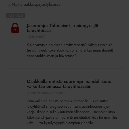
Näytä aakkosjärjestyksessä
↓
Jäsenohje:
Tuholaiset
Jäsenohje: Tuholaiset ja pienjyrsijät
ja
taloyhtiössä
pienjyrsijät
JÄSENOHJEET
taloyhtiössä
Kuka vastaa tuholaisten hävittämisestä? Miten tuholaisia
(esim. luteet, sokeritoukko, rotta, torakka, muurahaiset)
ennaltaehkäistään ja hävitetään?
Osakkailla
entistä
Osakkailla entistä suurempi mahdollisuus
suurempi
vaikuttaa omassa taloyhtiössään
mahdollisuus
AJANKOHTAISTA
17.5.2018
vaikuttaa
Osakkailla on entistä parempi mahdollisuus vaikuttaa
omassa
taloyhtiönsä strategiseen suuntaan, asuinhuoneistojen
taloyhtiössään
korjauskohtiin sekä kiinteistön ylläpitoon. Isännöintiliiton
Talokysely.fi-palvelun tuore järjestelmäpäivitys toi nimittäin
kaksi uutta kyselytyyppiä aiempien rinnalle....