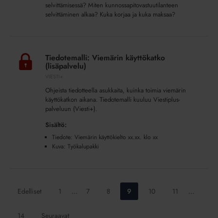
selvittämisessä? Miten kunnossapitovastuutilanteen
selvittäminen alkaa? Kuka korjaa ja kuka maksaa?
Tiedotemalli:
Viemärin
Tiedotemalli: Viemärin käyttökatko
käyttökatko
(lisäpalvelu)
(lisäpalvelu)
VIESTI+
Ohjeista tiedotteella asukkaita, kuinka toimia viemärin
käyttökatkon aikana. Tiedotemalli kuuluu Viestiplus-
palveluun (Viesti+).
Sisältö:
Tiedote: Viemärin käyttökielto xx.xx. klo xx
Kuva: Työkalupakki
Siirry
Siirry
Siirry
Siirry
Siirry
Siirry
Edelliset
1
…
7
8
9
10
11
…
sivulle:
sivulle:
sivulle:
sivulle:
sivulle:
sivulle:
Siirry
14
Seuraavat