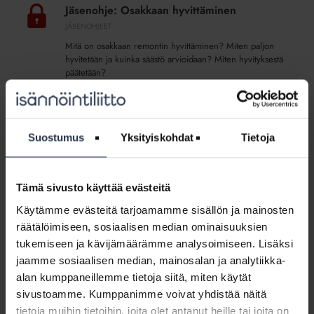
Osakkaan
Jäsenohje: Osakkaan hyvittäminen
hyvittäminen
JÄSENOHJEET
Mitä on osakkaan remontin hyvittäminen? Miten paljon
hyvitetään ja kuinka säästö arvioidaan? Miten hyvityksestä
päätetään?
Jäsenohje:
Sisäverkkojen
Jäsenohje: Sisäverkkojen uudistaminen ja
Suostumus
Yksityiskohdat
Tietoja
uudistaminen
kunnossapito
ja
JÄSENOHJEET
kunnossapito
Nopeat laajakaistayhteydet ja häiriöttömät televisiopalvelut
Tämä sivusto käyttää evästeitä
edellyttävät laadukasta sisäverkkoa. Mitä ovat taloyhtiön
sisäverkot? Pitääkö sisäverkot uusia korjaushankkeen
Käytämme evästeitä tarjoamamme sisällön ja mainosten
yhteydessä? Mikä on Viestintäviraston määräys 65?
räätälöimiseen, sosiaalisen median ominaisuuksien
Miten isännöinti hoitaa määräyksen velvoitteet taloyhtiön
tukemiseen ja kävijämäärämme analysoimiseen. Lisäksi
hankkeessa? Miten määräys huomioidaan osakkaan
jaamme sosiaalisen median, mainosalan ja analytiikka-
remontissa?
alan kumppaneillemme tietoja siitä, miten käytät
sivustoamme. Kumppanimme voivat yhdistää näitä
Jäsenohje:
tietoja muihin tietoihin, joita olet antanut heille tai joita on