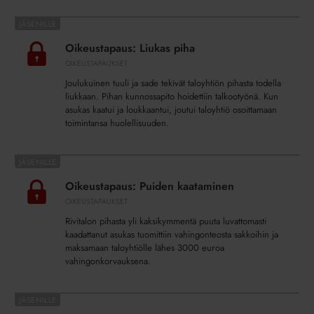
Oikeustapaus:
Liukas
Oikeustapaus: Liukas piha
piha
OIKEUSTAPAUKSET
Joulukuinen tuuli ja sade tekivät taloyhtiön pihasta todella
liukkaan. Pihan kunnossapito hoidettiin talkootyönä. Kun
asukas kaatui ja loukkaantui, joutui taloyhtiö osoittamaan
toimintansa huolellisuuden.
Oikeustapaus:
Puiden
Oikeustapaus: Puiden kaataminen
kaataminen
OIKEUSTAPAUKSET
Rivitalon pihasta yli kaksikymmentä puuta luvattomasti
kaadattanut asukas tuomittiin vahingonteosta sakkoihin ja
maksamaan taloyhtiölle lähes 3000 euroa
vahingonkorvauksena.
Jäsenohje: