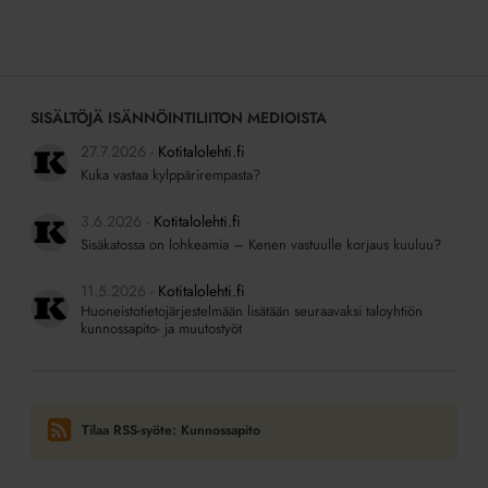
sivulle:
SISÄLTÖJÄ ISÄNNÖINTILIITON MEDIOISTA
27.7.2026
Kotitalolehti.fi
Kuka vastaa kylppärirempasta?
3.6.2026
Kotitalolehti.fi
Sisäkatossa on lohkeamia – Kenen vastuulle korjaus kuuluu?
11.5.2026
Kotitalolehti.fi
Huoneistotietojärjestelmään lisätään seuraavaksi taloyhtiön
kunnossapito- ja muutostyöt
Tilaa RSS-syöte: Kunnossapito