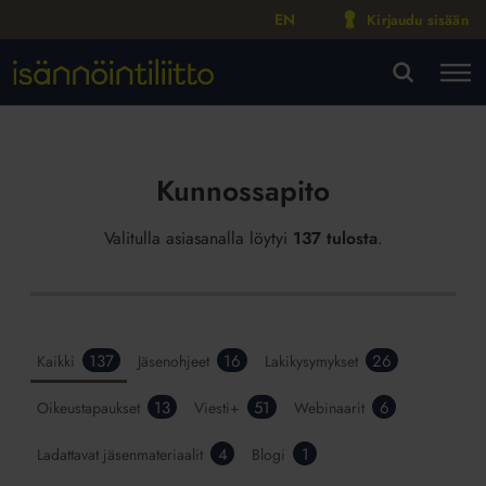
EN
Kirjaudu sisään
M
VA
Kunnossapito
Valitulla asiasanalla löytyi
137 tulosta
.
137
16
26
Kaikki
Jäsenohjeet
Lakikysymykset
13
51
6
Oikeustapaukset
Viesti+
Webinaarit
4
1
Ladattavat jäsenmateriaalit
Blogi