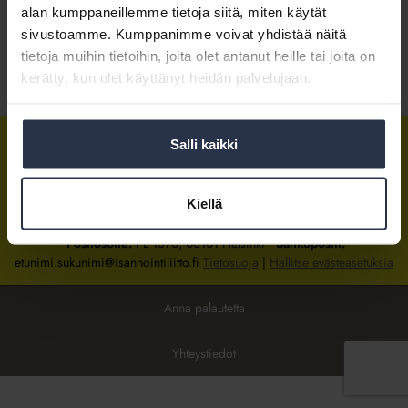
alan kumppaneillemme tietoja siitä, miten käytät
sivustoamme. Kumppanimme voivat yhdistää näitä
Kirjaudu sisään
tietoja muihin tietoihin, joita olet antanut heille tai joita on
kerätty, kun olet käyttänyt heidän palvelujaan.
Tietoa jäsenyydestä
Salli kaikki
Isännöintiliitto
Isännöintiliitto
Isännöintiliitto
LinkedInissä
Facebookissa
Instagrammissa
Kiellä
Isännöintiliiton toimisto
sijaitsee Hakaniemessä Helsingissä.
Postiosoite:
PL 1370, 00101 Helsinki
Sähköpostit:
etunimi.sukunimi@isannointiliitto.fi
Tietosuoja
|
Hallitse evästeasetuksia
Anna palautetta
Yhteystiedot