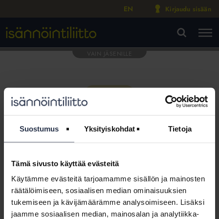
EN
Kirjaudu sisään
M
VA
Suostumus
Yksityiskohdat
Tietoja
Tämä sivusto käyttää evästeitä
Tämä osio on rajattu
Käytämme evästeitä tarjoamamme sisällön ja mainosten
Isännöintiliiton jäsenyritysten
räätälöimiseen, sosiaalisen median ominaisuuksien
henkilökunnalle
tukemiseen ja kävijämäärämme analysoimiseen. Lisäksi
jaamme sosiaalisen median, mainosalan ja analytiikka-