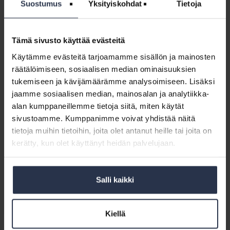
(lisäpalvelu)
Suostumus
Yksityiskohdat
Tietoja
sivuinen
LADATTAVAT JÄSENMATERIAALIT
(lisäpalvelu)
Isännöinnin eettiset ohjeet on Isännöintiliiton jäseniä
sitova ohje, joka on samalla tarkoitettu eettiseksi
Tämä sivusto käyttää evästeitä
ohjeistukseksi koko isännöintialalle. Suomen
Käytämme evästeitä tarjoamamme sisällön ja mainosten
Isännöintiliitto ry, Isännöinnin Auktorisointi ISA ry ja
Suomen Kiinteistöliitto ry ovat laatineet ja hyväksyneet
räätälöimiseen, sosiaalisen median ominaisuuksien
ohjeet. Eettiset ohjeet korostavat avoimuutta ja luovat
tukemiseen ja kävijämäärämme analysoimiseen. Lisäksi
perustan toimivalle yhteistyölle. - 8-sivuinen versio
jaamme sosiaalisen median, mainosalan ja analytiikka-
Sisältö:
alan kumppaneillemme tietoja siitä, miten käytät
Isännöinnin eettiset ohjeet_8-sivua
sivustoamme. Kumppanimme voivat yhdistää näitä
tietoja muihin tietoihin, joita olet antanut heille tai joita on
kerätty, kun olet käyttänyt heidän palvelujaan.
Isännöintipalvelujen
yleiset
Isännöintipalvelujen yleiset sopimusehdot
sopimusehdot
ISE 2007 (lisäpalvelu)
ISE
Salli kaikki
LADATTAVAT JÄSENMATERIAALIT
2007
Isännöintipalvelujen yleisiä sopimusehtoja (ISE 2007)
(lisäpalvelu)
noudatetaan isännöintipalveluista tai muista vastaavista
Kiellä
kiinteistöjohtamista koskevista palveluista tehdyissä
sopimuksissa, jollei ehdoista ole sovittu toisin.