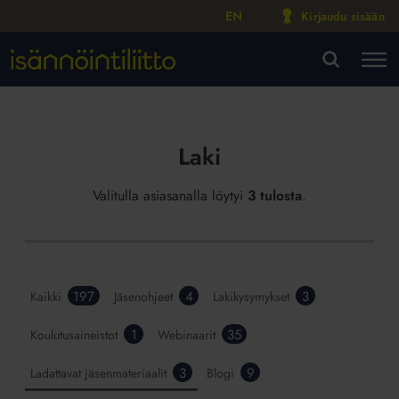
EN
Kirjaudu sisään
M
VA
Laki
Valitulla asiasanalla löytyi
3 tulosta
.
197
4
3
Kaikki
Jäsenohjeet
Lakikysymykset
1
35
Koulutusaineistot
Webinaarit
3
9
Ladattavat jäsenmateriaalit
Blogi