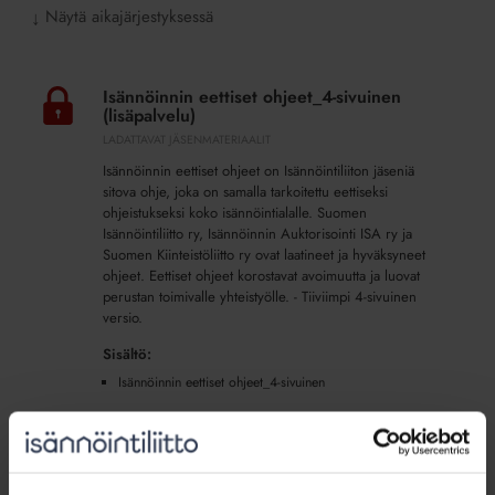
Näytä aikajärjestyksessä
↓
Isännöinnin
eettiset
Isännöinnin eettiset ohjeet_4-sivuinen
ohjeet_4-
(lisäpalvelu)
sivuinen
LADATTAVAT JÄSENMATERIAALIT
(lisäpalvelu)
Isännöinnin eettiset ohjeet on Isännöintiliiton jäseniä
sitova ohje, joka on samalla tarkoitettu eettiseksi
ohjeistukseksi koko isännöintialalle. Suomen
Isännöintiliitto ry, Isännöinnin Auktorisointi ISA ry ja
Suomen Kiinteistöliitto ry ovat laatineet ja hyväksyneet
ohjeet. Eettiset ohjeet korostavat avoimuutta ja luovat
perustan toimivalle yhteistyölle. - Tiiviimpi 4-sivuinen
versio.
Sisältö:
Isännöinnin eettiset ohjeet_4-sivuinen
Isännöinnin
eettiset
Isännöinnin eettiset ohjeet_8-sivuinen
ohjeet_8-