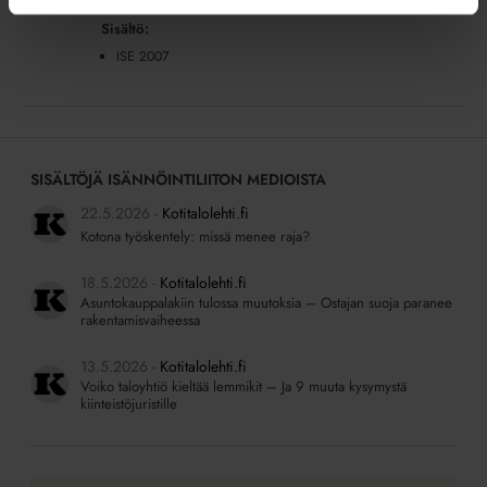
Sisältö:
ISE 2007
SISÄLTÖJÄ ISÄNNÖINTILIITON MEDIOISTA
22.5.2026
Kotitalolehti.fi
Kotona työskentely: missä menee raja?
18.5.2026
Kotitalolehti.fi
Asuntokauppalakiin tulossa muutoksia – Ostajan suoja paranee
rakentamisvaiheessa
13.5.2026
Kotitalolehti.fi
Voiko taloyhtiö kieltää lemmikit – Ja 9 muuta kysymystä
kiinteistöjuristille