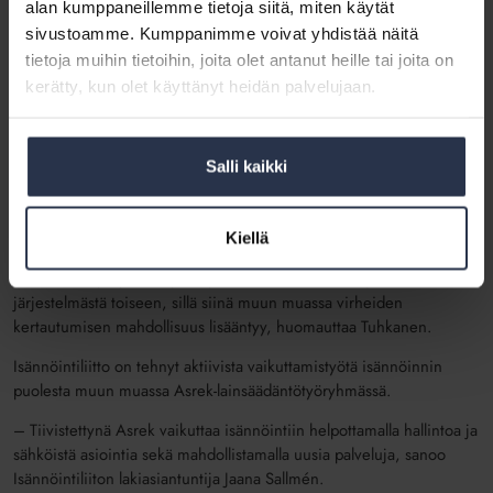
alan kumppaneillemme tietoja siitä, miten käytät
sivustoamme. Kumppanimme voivat yhdistää näitä
tietoja muihin tietoihin, joita olet antanut heille tai joita on
kerätty, kun olet käyttänyt heidän palvelujaan.
Asrek-paneeliin osallistuivat Jari Punkari (vas.), Henrik Tuhkanen, Sakari Kalske,
Antti Kosonen ja Heidi Similä.
Salli kaikki
Järjestelmätoimittajat ovat Asrekin kannalta avainasemassa, sillä
niiden pitää pystyä tarjoamaan isännöintiyrityksille järjestelmiä,
jotka toimivat yhdessä Asrekin kanssa.
Kiellä
– Isännöintiyrityksissä pitää päästä eroon tiedon kopionnista
järjestelmästä toiseen, sillä siinä muun muassa virheiden
kertautumisen mahdollisuus lisääntyy, huomauttaa Tuhkanen.
Isännöintiliitto on tehnyt aktiivista vaikuttamistyötä isännöinnin
puolesta muun muassa Asrek-lainsäädäntötyöryhmässä.
– Tiivistettynä Asrek vaikuttaa isännöintiin helpottamalla hallintoa ja
sähköistä asiointia sekä mahdollistamalla uusia palveluja, sanoo
Isännöintiliiton lakiasiantuntija Jaana Sallmén.