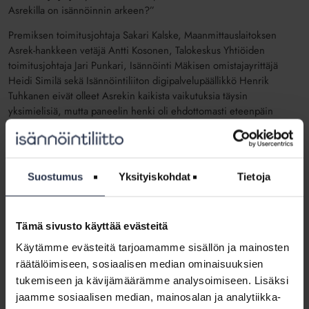
Asrekilla on isännöinnin arkeen?”
Premiksen toimitusjohtaja Sakari Kalske, Maanmittauslaitoksen
Asrek-hankkeen vetäjä Antti Kosonen, Talokeskus Yhtiöiden
toimitusjohtaja Jari Punkari, Isännöinti Mäkisen omistajayrittäjä
Heidi Similä sekä Isännöintiliiton digipalvelupäällikkö Henrik
Tuhkanen eivät olleet Asrekin kaikista vaikutuksia täysin
yksimielisiä, mutta paneelin henki oli ehdottomasti eteenpäin
katsova.
Suostumus
Yksityiskohdat
Tietoja
Tämä sivusto käyttää evästeitä
Käytämme evästeitä tarjoamamme sisällön ja mainosten
räätälöimiseen, sosiaalisen median ominaisuuksien
tukemiseen ja kävijämäärämme analysoimiseen. Lisäksi
jaamme sosiaalisen median, mainosalan ja analytiikka-