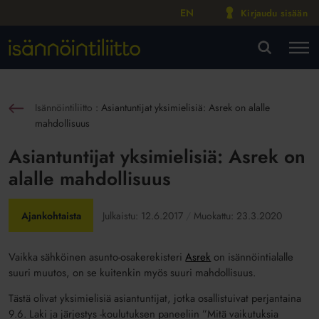
EN
Kirjaudu sisään
M
VA
Isännöintiliitto
:
Asiantuntijat yksimielisiä: Asrek on alalle
sin
mahdollisuus
Asiantuntijat yksimielisiä: Asrek on
alalle mahdollisuus
Ajankohtaista
Julkaistu:
12.6.2017
Muokattu:
23.3.2020
Vaikka sähköinen asunto-osakerekisteri
Asrek
on isännöintialalle
suuri muutos, on se kuitenkin myös suuri mahdollisuus.
Tästä olivat yksimielisiä asiantuntijat, jotka osallistuivat perjantaina
9.6. Laki ja järjestys -koulutuksen paneeliin ”Mitä vaikutuksia