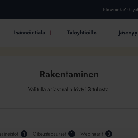
Neuvonta
Yhteys
Isännöintiala
Taloyhtiöille
Jäsenyys
Rakentaminen
Valitulla asiasanalla löytyi
3 tulosta
.
saineistot
Oikeustapaukset
Webinaarit
1
1
3