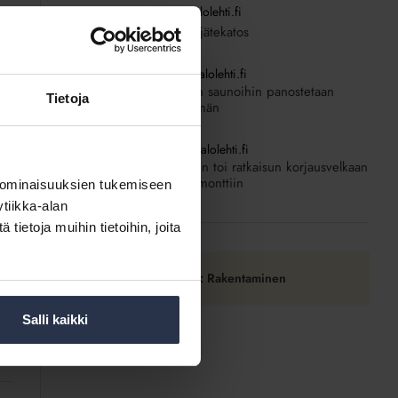
2.6.2026
Kotitalolehti.fi
Entistä ehompi jätekatos
27.5.2026
Kotitalolehti.fi
Asuntokohtaisiin saunoihin panostetaan
Tietoja
aiempaa enemmän
22.5.2026
Kotitalolehti.fi
Lisärakentaminen toi ratkaisun korjausvelkaan
ja rahat putkiremonttiin
 ominaisuuksien tukemiseen
tiikka-alan
ietoja muihin tietoihin, joita
Tilaa RSS-syöte: Rakentaminen
Salli kaikki