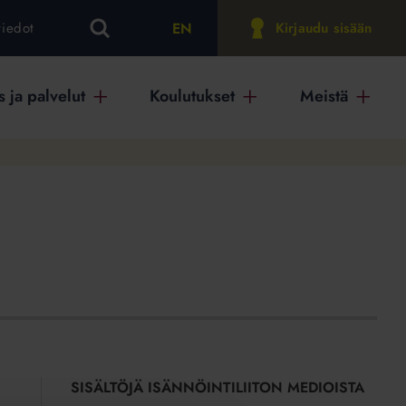
EN
tiedot
Kirjaudu sisään
 ja palvelut
Koulutukset
Meistä
SISÄLTÖJÄ ISÄNNÖINTILIITON MEDIOISTA