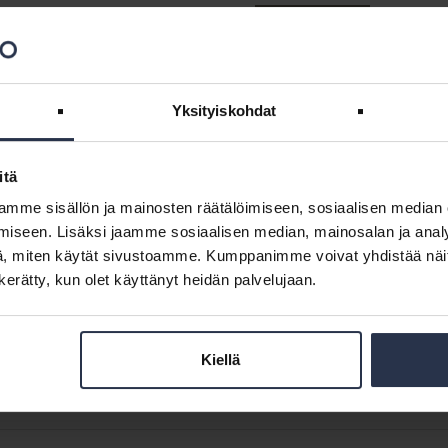
Yksityiskohdat
kohteissa – Mitä isännöitsijän tulee tietää?
itä
mme sisällön ja mainosten räätälöimiseen, sosiaalisen median
nkilökunnalle. Kirjaudu sisään
iseen. Lisäksi jaamme sosiaalisen median, mainosalan ja analy
, miten käytät sivustoamme. Kumppanimme voivat yhdistää näitä t
n kerätty, kun olet käyttänyt heidän palvelujaan.
Kiellä
nkilökunnalle. Kirjaudu sisään