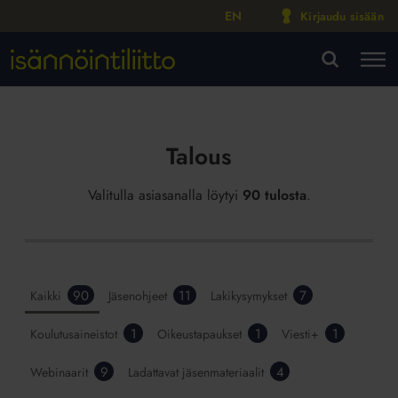
EN
Kirjaudu sisään
M
VA
Talous
Valitulla asiasanalla löytyi
90 tulosta
.
90
11
7
Kaikki
Jäsenohjeet
Lakikysymykset
1
1
1
Koulutusaineistot
Oikeustapaukset
Viesti+
9
4
Webinaarit
Ladattavat jäsenmateriaalit