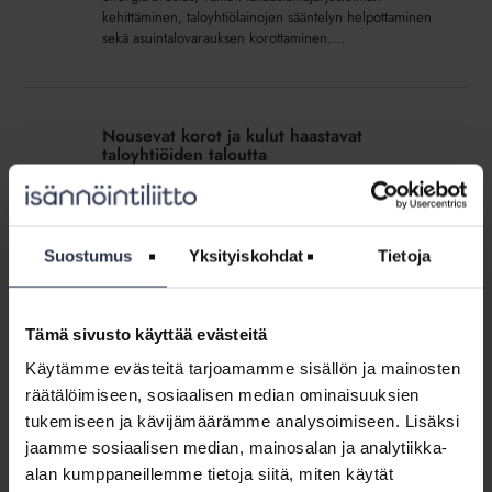
kehittäminen, taloyhtiölainojen sääntelyn helpottaminen
sekä asuintalovarauksen korottaminen....
Nousevat
korot
Nousevat korot ja kulut haastavat
ja
taloyhtiöiden taloutta
kulut
MEDIALLE
13.4.2026
haastavat
Maailman poliittisen tilanteen kiristyminen on kiihdyttänyt
taloyhtiöiden
kustannusten ja korkojen nousua, mikä vaikuttaa myös
taloutta
taloyhtiöiden talouteen. Taloyhtiöiden kustannusten nousu
Suostumus
Yksityiskohdat
Tietoja
kasvattaa asumisen kuluja. Kevään yhtiökokouksessa on
tärkeää...
Tämä sivusto käyttää evästeitä
Sujuvampi
Käytämme evästeitä tarjoamamme sisällön ja mainosten
arki
Sujuvampi arki syntyy pienistä asioista
räätälöimiseen, sosiaalisen median ominaisuuksien
syntyy
KUMPPANISISÄLTÖ
tukemiseen ja kävijämäärämme analysoimiseen. Lisäksi
pienistä
jaamme sosiaalisen median, mainosalan ja analytiikka-
Tekoäly ja digitaaliset työkalut ovat tärkein työkalu arjen
asioista
helpottamiseen. Ne säästävät suoraan työaikaa ja luovat
alan kumppaneillemme tietoja siitä, miten käytät
samalla hallinnan tunnetta.