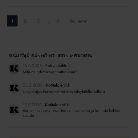
Siirry
Siirry
Siirry
Siirry
1
2
3
…
9
Seuraavat
sivulle:
sivulle:
sivulle:
sivulle:
SISÄLTÖJÄ ISÄNNÖINTILIITON MEDIOISTA
15.6.2026
Kotitalolehti.fi
Mitä on ryhmärakennuttaminen?
23.5.2026
Kotitalolehti.fi
Urakoitsijan konkurssi voi tulla taloyhtiölle kalliiksi
19.5.2026
Kotitalolehti.fi
Korttelit kaukana -visa: testaa maantietosi ja tunnista kohteet
kuvista