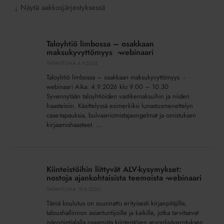
Näytä aakkosjärjestyksessä
↓
Taloyhtiö
limbossa
Taloyhtiö limbossa – osakkaan
–
maksukyvyttömyys -webinaari
osakkaan
TAPAHTUMA
4.9.2026
maksukyvyttömyys -
Taloyhtiö limbossa – osakkaan maksukyvyttömyys -
webinaari
webinaari Aika: 4.9.2026 klo 9.00 – 10.30
Syvennytään taloyhtiöiden vastikemaksuihin ja niiden
haasteisiin. Käsittelyssä esimerkiksi lunastusmenettelyn
case-tapauksia, bulvaaniomistajaongelmat ja omistuksen
kirjaamishaasteet. ...
Kiinteistöihin
liittyvät
Kiinteistöihin liittyvät ALV-kysymykset:
ALV-
nostoja ajankohtaisista teemoista -webinaari
kysymykset:
TAPAHTUMA
19.8.2026
nostoja
Tämä koulutus on suunnattu erityisesti kirjanpitäjille,
ajankohtaisista
taloushallinnon asiantuntijoille ja kaikille, jotka tarvitsevat
teemoista -
isännöintialalla osaamista kiinteistöjen arvonlisäverotuksen