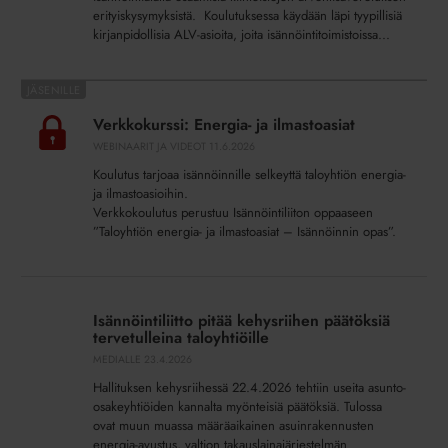
webinaari
erityiskysymyksistä. Koulutuksessa käydään läpi tyypillisiä
kirjanpidollisia ALV-asioita, joita isännöintitoimistoissa...
Verkkokurssi:
Energia-
Verkkokurssi: Energia- ja ilmastoasiat
ja
WEBINAARIT JA VIDEOT
11.6.2026
ilmastoasiat
Koulutus tarjoaa isännöinnille selkeyttä taloyhtiön energia-
ja ilmastoasioihin.
Verkkokoulutus perustuu Isännöintiliiton oppaaseen
”Taloyhtiön energia- ja ilmastoasiat – Isännöinnin opas”.
Isännöintiliitto
pitää
Isännöintiliitto pitää kehysriihen päätöksiä
kehysriihen
tervetulleina taloyhtiöille
päätöksiä
MEDIALLE
23.4.2026
tervetulleina
Hallituksen kehysriihessä 22.4.2026 tehtiin useita asunto-
taloyhtiöille
osakeyhtiöiden kannalta myönteisiä päätöksiä. Tulossa
ovat muun muassa määräaikainen asuinrakennusten
energia-avustus, valtion takauslainajärjestelmän