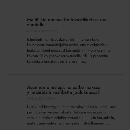
asiat
Maltillista
nousua
Maltillista nousua hoitovastikkeissa ensi
hoitovastikkeissa
vuodelle
ensi
MEDIALLE
10.12.2025
vuodelle
Isännöintiliiton Talousbarometrin mukaan kaksi
kolmasosaa isännöitsijöistä arvioi, että taloyhtiöiden
hoitovastikkeet nousevat keskimäärin 1–5 prosentilla
kevään 2026 yhtiökokouskaudella. Yli 10 prosentin
korotuksia ennakoi vain 3 prosenttia...
Asunnon
omistaja,
Asunnon omistaja, haluatko maksaa
haluatko
ylimääräistä vastiketta joulukuussa?
maksaa
MEDIALLE
9.12.2025
ylimääräistä
Uusi vuosi lähestyy ja monessa taloyhtiössä suunnitellaan
vastiketta
pian tulevan vuoden taloutta. Talousarviossa pitäisi
joulukuussa?
varautua myös taloyhtiön vastuulle kuuluviin korjauksiin,
mutta usein vastike halutaan pitää mahdollisimman...