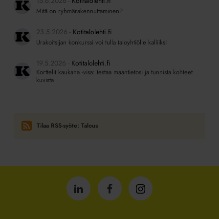
15.6.2026
Kotitalolehti.fi
Mitä on ryhmärakennuttaminen?
23.5.2026
Kotitalolehti.fi
Urakoitsijan konkurssi voi tulla taloyhtiölle kalliiksi
19.5.2026
Kotitalolehti.fi
Korttelit kaukana -visa: testaa maantietosi ja tunnista kohteet
kuvista
Tilaa RSS-syöte: Talous
Isännöintiliitto
Isännöintiliitto
Isännöintiliitto
LinkedInissä
Facebookissa
Instagrammissa