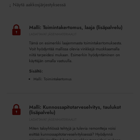
Näytä aakkosjärjestyksessä
↓
Malli:
Toimintakertomus,
Malli: Toimintakertomus, laaja (lisäpalvelu)
laaja
LADATTAVAT JÄSENMATERIAALIT
(lisäpalvelu)
Tämä on esimerkki laajemmasta toimintakertomuksesta.
Voit hyödyntää mallissa olevia vinkkejä muokkaamalla
niitä tarpeidesi mukaan. Esimerkin hyödyntäminen on
käyttäjän omalla vastuulla.
Sisältö:
Malli: Toimintakertomus
Malli:
Kunnossapitotarveselvitys,
Malli: Kunnossapitotarveselvitys, taulukot
taulukot
(lisäpalvelu)
(lisäpalvelu)
LADATTAVAT JÄSENMATERIAALIT
Miten taloyhtiössä tehtyjä ja tulevia remontteja voisi
esittää kunnossapitotarveselvityksessä? Hyödynnä