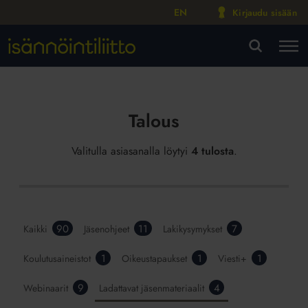
EN
Kirjaudu sisään
M
VA
Talous
Valitulla asiasanalla löytyi
4 tulosta
.
90
11
7
Kaikki
Jäsenohjeet
Lakikysymykset
1
1
1
Koulutusaineistot
Oikeustapaukset
Viesti+
9
4
Webinaarit
Ladattavat jäsenmateriaalit