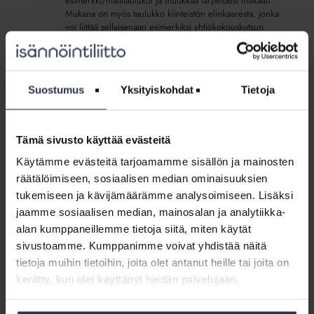
esimerkki/mallitaulukot ja muokkaa tarpeidesi mukaan.
Mukana on myös taulukko kiinteistön elinkaaresta, jonka
voi liittää sellaisenaan esimerkiksi yhtiökokouskutsun
liitteeksi (Lähteenä on käytetty Rakennustieto ry:n RT-
korttia 18-10922). Esimerkkien hyödyntäminen on
käyttäjän omalla vastuulla.
Sisältö:
Suostumus
Yksityiskohdat
Tietoja
Malli: Kunnossapitotarveselvitys, taulukot
Tämä sivusto käyttää evästeitä
Malli:
Käytämme evästeitä tarjoamamme sisällön ja mainosten
Taloyhtiön
Malli: Taloyhtiön johdon
johdon
räätälöimiseen, sosiaalisen median ominaisuuksien
vahvistusilmoituskirje tilintarkastajalle
vahvistusilmoituskirje
(lisäpalvelu)
tukemiseen ja kävijämäärämme analysoimiseen. Lisäksi
tilintarkastajalle
LADATTAVAT JÄSENMATERIAALIT
jaamme sosiaalisen median, mainosalan ja analytiikka-
(lisäpalvelu)
alan kumppaneillemme tietoja siitä, miten käytät
Hyvän tilintarkastustavan mukaan tilintarkastajan on
pyydettävä taloyhtiön johdolta kirjallinen
sivustoamme. Kumppanimme voivat yhdistää näitä
vahvistusilmoitus. Lataa malli, täydennä ja muokkaa
tietoja muihin tietoihin, joita olet antanut heille tai joita on
sopivaksi.
kerätty, kun olet käyttänyt heidän palvelujaan.
Sisältö:
Malli: Vvahvistusilmoituskirje tilintarkastajalle