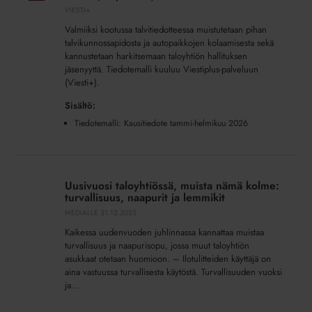
helmikuu
VIESTI+
2026
Valmiiksi kootussa talvitiedotteessa muistutetaan pihan
(lisäpalvelu)
talvikunnossapidosta ja autopaikkojen kolaamisesta sekä
kannustetaan harkitsemaan taloyhtiön hallituksen
jäsenyyttä. Tiedotemalli kuuluu Viestiplus-palveluun
(Viesti+).
Sisältö:
Tiedotemalli: Kausitiedote tammi-helmikuu 2026
Uusivuosi
taloyhtiössä,
Uusivuosi taloyhtiössä, muista nämä kolme:
muista
turvallisuus, naapurit ja lemmikit
nämä
MEDIALLE
31.12.2025
kolme:
Kaikessa uudenvuoden juhlinnassa kannattaa muistaa
turvallisuus,
turvallisuus ja naapurisopu, jossa muut taloyhtiön
naapurit
asukkaat otetaan huomioon. – Ilotulitteiden käyttäjä on
ja
aina vastuussa turvallisesta käytöstä. Turvallisuuden vuoksi
lemmikit
ja...