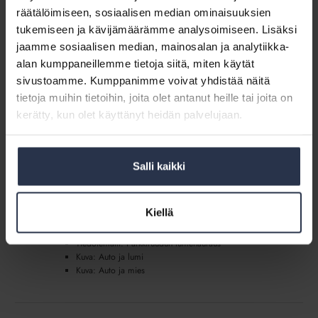
Viestiplus-palveluun (Viesti+).
räätälöimiseen, sosiaalisen median ominaisuuksien
tukemiseen ja kävijämäärämme analysoimiseen. Lisäksi
Sisältö:
jaamme sosiaalisen median, mainosalan ja analytiikka-
Tiedotemalli: Kausitiedote_touko-kesäkuu 2025
alan kumppaneillemme tietoja siitä, miten käytät
sivustoamme. Kumppanimme voivat yhdistää näitä
Tiedotemalli:
tietoja muihin tietoihin, joita olet antanut heille tai joita on
Parkkiruudun
Tiedotemalli: Parkkiruudun lumenauraus
kerätty, kun olet käyttänyt heidän palvelujaan.
lumenauraus
(lisäpalvelu)
(lisäpalvelu)
VIESTI+
Tiedote, jolla muistutat, että parkkiruudun auraus ei kuulu
Salli kaikki
taloyhtiölle tai huollolle vaan asukkaan pitää itse huolehtia
autopaikan lumenpoistosta. Tiedotemalli kuuluu
Viestiplus-palveluun (Viesti+).
Kiellä
Sisältö:
Tiedotemalli: Parkkiruudun lumenauraus
Kuva: Auto ja lumi
Kuva: Auto ja mies
Bulletin