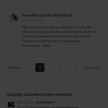
Turvallisempi
tila
Turvallisempi tila taloyhtiössä
taloyhtiössä
BLOGI
10.6.2024
Olemme tottuneet pohtimaan taloyhtiön turvallisuutta
lähinnä kiinteistön ja teknisten asioiden kautta. Mutta mitä
tarkoittaisi sosiaalisesti turvallisempi tila taloyhtiössä?
Kesäkuussa pride-liput liehuvat taas monissa
kaupungeissa. Vaikka...
Siirry
Siirry
Siirry
Siirry
Siirry
Edelliset
1
2
3
4
…
7
Seuraavat
sivulle:
sivulle:
sivulle:
sivulle:
sivulle:
SISÄLTÖJÄ ISÄNNÖINTILIITON MEDIOISTA
23.6.2026
Kotitalolehti.fi
Kuusi kuumaa kysymystä parvekegrillaamisesta