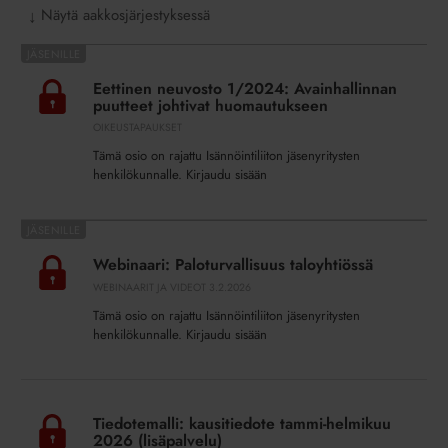
Näytä aakkosjärjestyksessä
↓
Eettinen
neuvosto
Eettinen neuvosto 1/2024: Avainhallinnan
1/2024:
puutteet johtivat huomautukseen
Avainhallinnan
OIKEUSTAPAUKSET
puutteet
Tämä osio on rajattu Isännöintiliiton jäsenyritysten
johtivat
henkilökunnalle. Kirjaudu sisään
huomautukseen
Webinaari:
Paloturvallisuus
Webinaari: Paloturvallisuus taloyhtiössä
taloyhtiössä
WEBINAARIT JA VIDEOT
3.2.2026
Tämä osio on rajattu Isännöintiliiton jäsenyritysten
henkilökunnalle. Kirjaudu sisään
Tiedotemalli:
kausitiedote
Tiedotemalli: kausitiedote tammi-helmikuu
tammi-
2026 (lisäpalvelu)