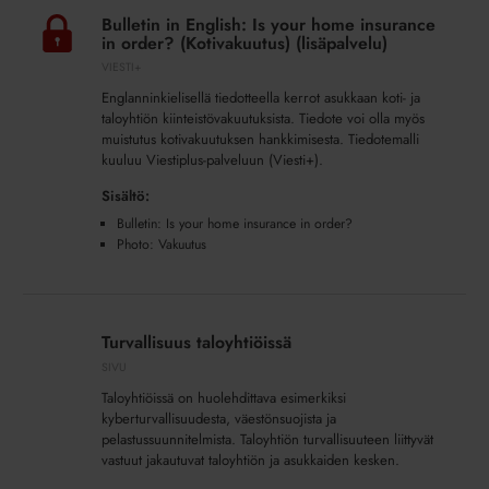
in
Bulletin in English: Is your home insurance
English:
in order? (Kotivakuutus) (lisäpalvelu)
Is
VIESTI+
your
Englanninkielisellä tiedotteella kerrot asukkaan koti- ja
home
taloyhtiön kiinteistövakuutuksista. Tiedote voi olla myös
insurance
muistutus kotivakuutuksen hankkimisesta. Tiedotemalli
in
kuuluu Viestiplus-palveluun (Viesti+).
order?
Sisältö:
(Kotivakuutus)
Bulletin: Is your home insurance in order?
(lisäpalvelu)
Photo: Vakuutus
Turvallisuus
taloyhtiöissä
Turvallisuus taloyhtiöissä
SIVU
Taloyhtiöissä on huolehdittava esimerkiksi
kyberturvallisuudesta, väestönsuojista ja
pelastussuunnitelmista. Taloyhtiön turvallisuuteen liittyvät
vastuut jakautuvat taloyhtiön ja asukkaiden kesken.