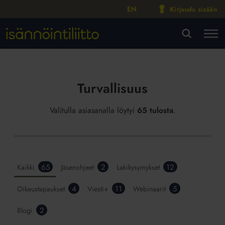
EN
Kirjaudu sisään
M
VA
Turvallisuus
Valitulla asiasanalla löytyi
65 tulosta
.
65
2
12
Kaikki
Jäsenohjeet
Lakikysymykset
4
11
5
Oikeustapaukset
Viesti+
Webinaarit
2
Blogi