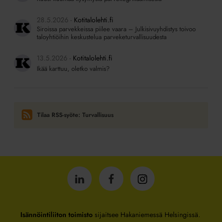
28.5.2026
Kotitalolehti.fi
Siroissa parvekkeissa piilee vaara – Julkisivuyhdistys toivoo
taloyhtiöihin keskustelua parveketurvallisuudesta
13.5.2026
Kotitalolehti.fi
Ikää karttuu, oletko valmis?
Tilaa RSS-syöte: Turvallisuus
Isännöintiliitto
Isännöintiliitto
Isännöintiliitto
LinkedInissä
Facebookissa
Instagrammissa
Isännöintiliiton toimisto
sijaitsee Hakaniemessä Helsingissä.