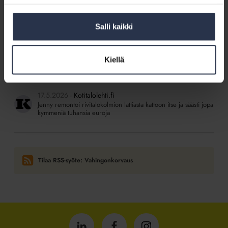
SISÄLTÖJÄ ISÄNNÖINTILIITON MEDIOISTA
Salli kaikki
27.7.2026
Kotitalolehti.fi
Voiko omaa rivitalopihaa varjostavan puun kaataa?
Kiellä
2.6.2026
Kotitalolehti.fi
Kiinnostaako asunnon lyhytvuokraus? Huomioi nämä asiat
17.5.2026
Kotitalolehti.fi
Jenny remontoi rivitalokolmion lattiasta kattoon itse ja säästi jopa
kymmeniä tuhansia euroja
Tilaa RSS-syöte: Vahingonkorvaus