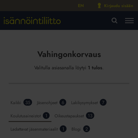
EN
Kirjaudu sisään
M
VA
Vahingonkorvaus
Valitulla asiasanalla löytyi
1 tulos
.
35
6
7
Kaikki
Jäsenohjeet
Lakikysymykset
1
13
Koulutusaineistot
Oikeustapaukset
1
2
Ladattavat jäsenmateriaalit
Blogi