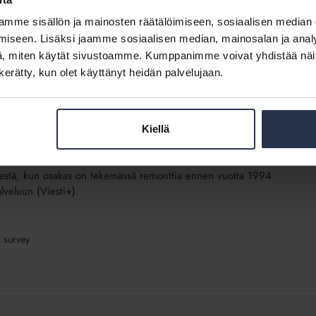
edotemalli kuuluu Viestiplus-palveluun (Viesti+).
mme sisällön ja mainosten räätälöimiseen, sosiaalisen median
iseen. Lisäksi jaamme sosiaalisen median, mainosalan ja analy
, miten käytät sivustoamme. Kumppanimme voivat yhdistää näitä t
n kerätty, kun olet käyttänyt heidän palvelujaan.
ponsible for the asbestos survey (Asbestikartoitus,
Kiellä
isestä, kun osakas on tekemässä remonttia ennen vuotta 1994
lveluun (Viesti+).
s survey