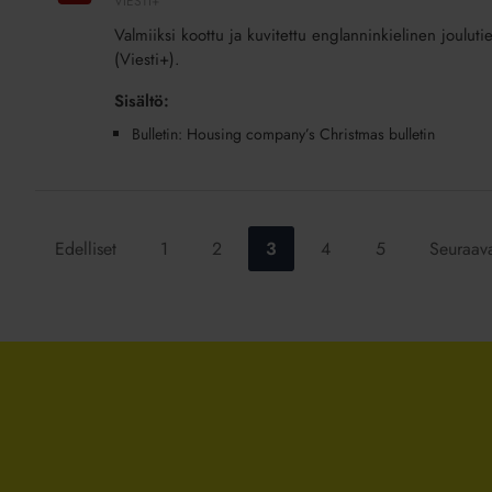
VIESTI+
Housing
Valmiiksi koottu ja kuvitettu englanninkielinen jouluti
company’s
(Viesti+).
Christmas
bulletin
Sisältö:
(Joulutiedote
Bulletin: Housing company’s Christmas bulletin
asukkaille)
(lisäpalvelu)
Siirry
Siirry
Siirry
Siirry
Siirry
Edelliset
1
2
3
4
5
Seuraav
sivulle:
sivulle:
sivulle:
sivulle:
sivulle: