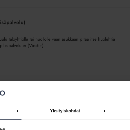
isäpalvelu)
ulu taloyhtiölle tai huollolle vaan asukkaan pitää itse huolehtia
plus-palveluun (Viesti+).
(lisäpalvelu)
Yksityiskohdat
jätteiden lajitteluasioihin. Voit käyttää myös vuoden 2023
itä