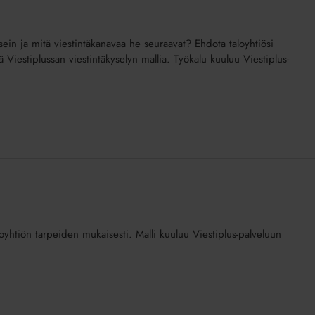
inka usein ja mitä viestintäkanavaa he seuraavat? Ehdota taloyhtiösi
nä Viestiplussan viestintäkyselyn mallia. Työkalu kuuluu Viestiplus-
loyhtiön tarpeiden mukaisesti. Malli kuuluu Viestiplus-palveluun