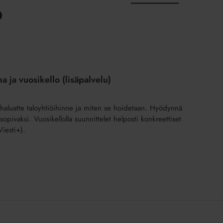
a ja vuosikello (lisäpalvelu)
ä haluatte taloyhtiöihinne ja miten se hoidetaan. Hyödynnä
opivaksi. Vuosikellolla suunnittelet helposti konkreettiset
Viesti+).