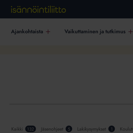
Ajankohtaista
Vaikuttaminen ja tutkimus
Kaikki
Jäsenohjeet
Lakikysymykset
Koulut
132
5
1