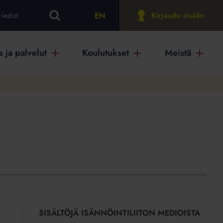
EN
tiedot
Kirjaudu sisään
 ja palvelut
Koulutukset
Meistä
SISÄLTÖJÄ ISÄNNÖINTILIITON MEDIOISTA