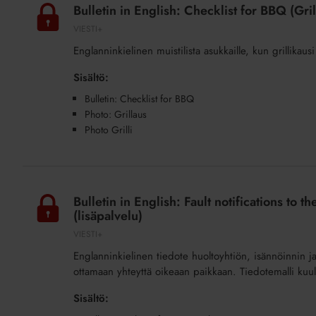
in
ennen
Bulletin in English: Checklist for BBQ (Gril
English:
1994)
VIESTI+
Checklist
(lisäpalvelu)
Englanninkielinen muistilista asukkaille, kun grillikaus
for
BBQ
Sisältö:
(Grillaus)
Bulletin: Checklist for BBQ
(lisäpalvelu)
Photo: Grillaus
Photo Grilli
Bulletin
in
Bulletin in English: Fault notifications to
English:
(lisäpalvelu)
Fault
VIESTI+
notifications
Englanninkielinen tiedote huoltoyhtiön, isännöinnin ja
to
ottamaan yhteyttä oikeaan paikkaan. Tiedotemalli kuul
the
maintenance
Sisältö:
company