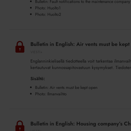
Bulletin: Fault notifications to the maintenance company
(Huoltoyhtiö
Photo: Huolto1
vai
Photo: Huolto2
isännöinti)
(lisäpalvelu)
Bulletin
in
Bulletin in English: Air vents must be kept
English:
VIESTI+
Air
Englanninkielisellä tiedotteella voit tarkentaa ilmanva
vents
kertautuvat kunnossapitovastuun kysymykset. Tiedotema
must
be
Sisältö:
kept
Bulletin: Air vents must be kept open
open
Photo: Ilmanvaihto
(Ilmanvaihtoventtiilien
tukkiminen)
Bulletin
(lisäpalvelu)
in
Bulletin in English: Housing company’s Chri
English: