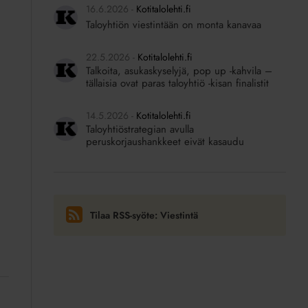
16.6.2026
Kotitalolehti.fi
Taloyhtiön viestintään on monta kanavaa
22.5.2026
Kotitalolehti.fi
Talkoita, asukaskyselyjä, pop up -kahvila –
tällaisia ovat paras taloyhtiö -kisan finalistit
14.5.2026
Kotitalolehti.fi
Taloyhtiöstrategian avulla
peruskorjaushankkeet eivät kasaudu
Tilaa RSS-syöte: Viestintä