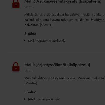
Malli: Asukasviestintäkysely (lisäpalvelu)
(lisäpalvelu)
VIESTI+
​​​​​​​Millaisista asioista asukkaat haluaisivat tietää, ku
hallitukselle, että kysytte toiveista asukkailta. Hyödyn
palveluun (Viesti+).
Sisältö:
Malli: Asukasviestintäkysely
Malli:
Järjestyssäännöt
Malli: Järjestyssäännöt (lisäpalvelu)
(lisäpalvelu)
VIESTI+
Malli taloyhtiön järjestyssäännöistä. Muokkaa mallia ta
(Viesti+).
Sisältö:
MALLI_Järjestyssäännöt