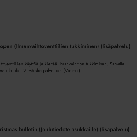
 open (Ilmanvaihtoventtiilien tukkiminen) (lisäpalvelu)
ihtoventtiilien käyttöä ja kieltää ilmanvaihdon tukkimisen. Samalla
lli kuuluu Viestiplus-palveluun (Viesti+).
stmas bulletin (Joulutiedote asukkaille) (lisäpalvelu)