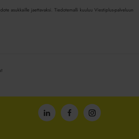
edote asukkaille jaettavaksi. Tiedotemalli kuuluu Viestiplus-palveluun
at
Isännöintiliitto
Isännöintiliitto
Isännöintiliitto
LinkedInissä
Facebookissa
Instagrammissa