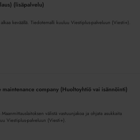
laus) (lisäpalvelu)
i alkaa keväällä. Tiedotemalli kuuluu Viestiplus-palveluun (Viesti+).
 the maintenance company (Huoltoyhtiö vai isännöinti)
 Maanmittauslaitoksen välistä vastuunjakoa ja ohjata asukkaita
uu Viestiplus-palveluun (Viesti+).