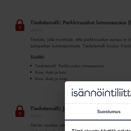
Tiedotemalli:
Parkkiruudun
Tiedotemalli: Parkkiruudun lumenauraus (l
lumenauraus
VIESTI+
(lisäpalvelu)
Tiedote, jolla muistutat, että parkkiruudun auraus ei ku
autopaikan lumenpoistosta. Tiedotemalli kuuluu Viesti
Sisältö:
Tiedotemalli: Parkkiruudun lumenauraus
Kuva: Auto ja lumi
Kuva: Auto ja mies
Tiedotemalli:
Joulutiedote
Tiedotemalli: Joulutiedote asukkaille 2024 
asukkaille
Suostumus
VIESTI+
2024
Tämän vuoden valmiiksi koottu joulutiedote keskittyy 
(lisäpalvelu)
Tämä sivusto käyttää eväste