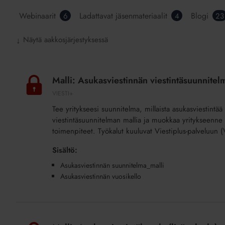
Webinaarit
Ladattavat jäsenmateriaalit
Blogi
6
4
23
Näytä aakkosjärjestyksessä
↓
Malli:
Asukasviestinnän
Malli: Asukasviestinnän viestintäsuunnitelm
viestintäsuunnitelma
VIESTI+
ja
Tee yritykseesi suunnitelma, millaista asukasviestintä
vuosikello
viestintäsuunnitelman mallia ja muokkaa yritykseenne s
(lisäpalvelu)
toimenpiteet. Työkalut kuuluvat Viestiplus-palveluun (
Sisältö:
Asukasviestinnän suunnitelma_malli
Asukasviestinnän vuosikello
Malli:
Asukasviestintäkysely