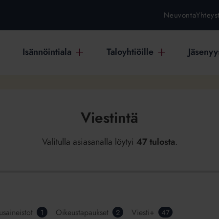
Neuvonta
Yhteys
Isännöintiala
Taloyhtiöille
Jäsenyys
Viestintä
Valitulla asiasanalla löytyi
47 tulosta
.
usaineistot
Oikeustapaukset
Viesti+
1
2
47