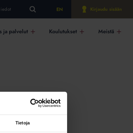
EN
tiedot
Kirjaudu sisään
 ja palvelut
Koulutukset
Meistä
on
Tietoja