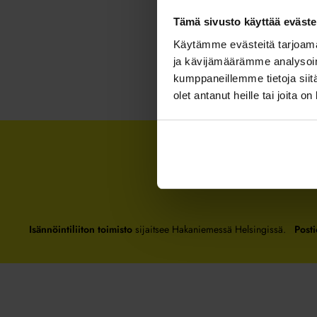
Tämä sivusto käyttää eväste
Käytämme evästeitä tarjoama
ja kävijämäärämme analysoim
kumppaneillemme tietoja siitä
olet antanut heille tai joita o
Isännöintiliiton toimisto
sijaitsee Hakaniemessä Helsingissä.
Posti