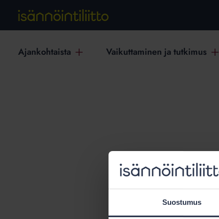
Ajankohtaista
Vaikuttaminen ja tutkimus
T
Suostumus