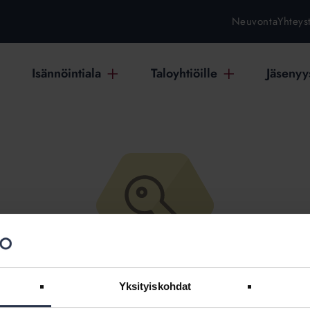
Neuvonta
Yhteys
Isännöintiala
Taloyhtiöille
Jäsenyys
ämä osio on rajattu Isännöintiliit
Yksityiskohdat