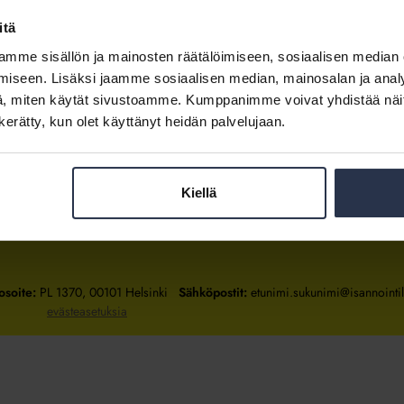
jäsenyritysten henkilökunnalle
itä
mme sisällön ja mainosten räätälöimiseen, sosiaalisen median
Kirjaudu sisään
iseen. Lisäksi jaamme sosiaalisen median, mainosalan ja analy
, miten käytät sivustoamme. Kumppanimme voivat yhdistää näitä t
Tietoa jäsenyydestä
n kerätty, kun olet käyttänyt heidän palvelujaan.
Kiellä
Isännöintiliitto
Isännöintiliitto
Isännöintiliitto
LinkedInissä
Facebookissa
Instagrammissa
osoite:
PL 1370, 00101 Helsinki
Sähköpostit:
etunimi.sukunimi@isannointili
evästeasetuksia