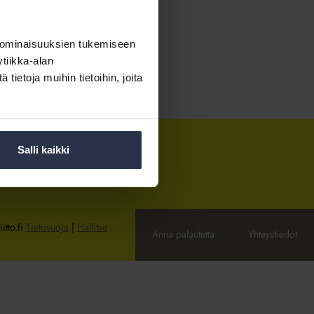
 ominaisuuksien tukemiseen
tiikka-alan
ietoja muihin tietoihin, joita
Salli kaikki
itto.fi
Tietosuoja
|
Hallitse
Anna palautetta
Yhteystiedot