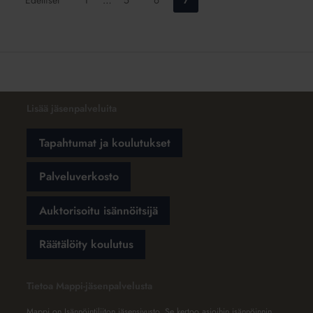
Edelliset
1
…
5
6
7
sivulle:
sivulle:
sivulle:
sivulle:
Lisää jäsenpalveluita
Tapahtumat ja koulutukset
Palveluverkosto
Auktorisoitu isännöitsijä
Räätälöity koulutus
Tietoa Mappi-jäsenpalvelusta
Mappi on Isännöintiliiton jäsensivusto. Se kertoo asioihin isännöinnin