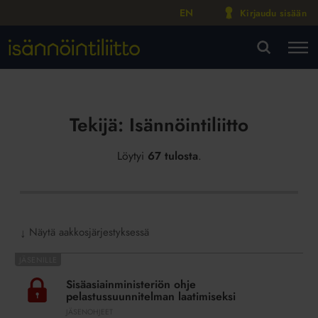
EN
Kirjaudu sisään
M
VA
Tekijä:
Isännöintiliitto
Löytyi
67 tulosta
.
Näytä aakkosjärjestyksessä
↓
Sisäasiainministeriön
ohje
Sisäasiainministeriön ohje
pelastussuunnitelman
pelastussuunnitelman laatimiseksi
laatimiseksi
JÄSENOHJEET