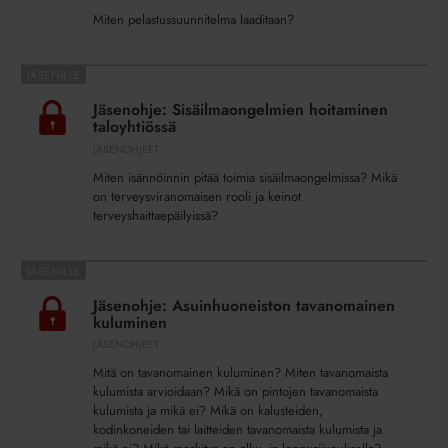
Miten pelastussuunnitelma laaditaan?
Jäsenohje:
Sisäilmaongelmien
Jäsenohje: Sisäilmaongelmien hoitaminen
hoitaminen
taloyhtiössä
taloyhtiössä
JÄSENOHJEET
Miten isännöinnin pitää toimia sisäilmaongelmissa? Mikä
on terveysviranomaisen rooli ja keinot
terveyshaittaepäilyissä?
Jäsenohje:
Asuinhuoneiston
Jäsenohje: Asuinhuoneiston tavanomainen
tavanomainen
kuluminen
kuluminen
JÄSENOHJEET
Mitä on tavanomainen kuluminen? Miten tavanomaista
kulumista arvioidaan? Mikä on pintojen tavanomaista
kulumista ja mikä ei? Mikä on kalusteiden,
kodinkoneiden tai laitteiden tavanomaista kulumista ja