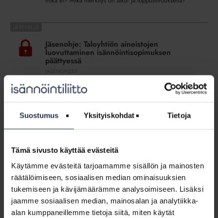
mikä ei? Mikä merkitys on alku- ja loppusiivouksella?
Jäsenohje:
Taloyhtiön
Jäsenohje: Taloyhtiön aineistojen
aineistojen
luovuttaminen isännöintisopimuksen
luovuttaminen
päättyessä
isännöintisopimuksen
JÄSENOHJEET
päättyessä
Miten isännöintisopimuksen päättyminen hoidetaan
mallikkaasti? MItkä taloyhtiön asiakirjat ja tiedot pitää
luovuttaa?
Suostumus
Yksityiskohdat
Tietoja
Jäsenohje:
Yhtiöjärjestys
Jäsenohje: Yhtiöjärjestys
Tämä sivusto käyttää evästeitä
JÄSENOHJEET
Käytämme evästeitä tarjoamamme sisällön ja mainosten
Miksi asunto-osakeyhtiöllä pitää olla yhtiöjärjestys? Pitääkö
räätälöimiseen, sosiaalisen median ominaisuuksien
vanhat yhtiöjärjestykset muuttaa nykyisen asunto-
tukemiseen ja kävijämäärämme analysoimiseen. Lisäksi
osakeyhtiölain mukaiseksi? Mitä yhtiöjärjestyksessä pitää
olla?
jaamme sosiaalisen median, mainosalan ja analytiikka-
alan kumppaneillemme tietoja siitä, miten käytät