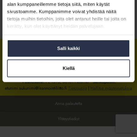
alan kumppaneillemme tietoja siitä, miten käytät
sivustoamme. Kumppanimme voivat yhdistää näitä
Kirjaudu sisään
tietoja muihin tietoihin, joita olet antanut heille tai joita on
kerätty, kun olet käyttänyt heidän palvelujaan.
Tietoa jäsenyydestä
Salli kaikki
Isännöintiliitto
Isännöintiliitto
Isännöintiliitto
LinkedInissä
Facebookissa
Instagrammissa
Kiellä
Isännöintiliiton toimisto
sijaitsee Hakaniemessä Helsingissä.
Postiosoite:
PL 1370, 00101 Helsinki
Sähköpostit:
etunimi.sukunimi@isannointiliitto.fi
Tietosuoja
|
Hallitse evästeasetuksia
Anna palautetta
Yhteystiedot