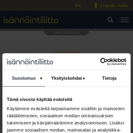
EN
Kirjaudu sisään
M
VA
Suostumus
Yksityiskohdat
Tietoja
Tämä sivusto käyttää evästeitä
Tämä osio on rajattu
Käytämme evästeitä tarjoamamme sisällön ja mainosten
Isännöintiliiton jäsenyritysten
räätälöimiseen, sosiaalisen median ominaisuuksien
henkilökunnalle
tukemiseen ja kävijämäärämme analysoimiseen. Lisäksi
jaamme sosiaalisen median, mainosalan ja analytiikka-