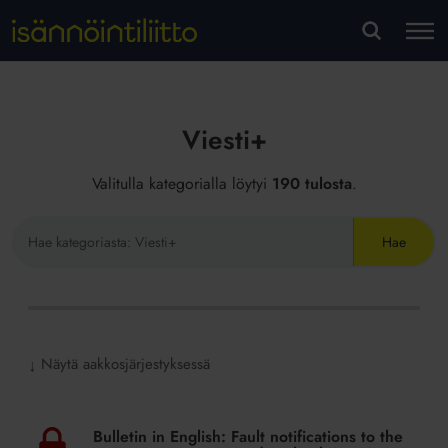
M
VA
Viesti+
Valitulla kategorialla löytyi
190 tulosta
.
Hae
sivustolta
Näytä aakkosjärjestyksessä
↓
Bulletin
in
Bulletin in English: Fault notifications to the
English: