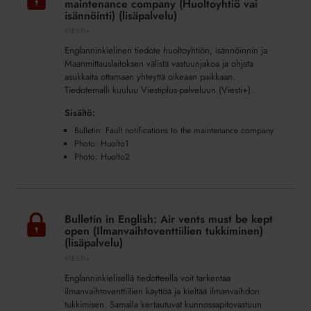
maintenance company (Huoltoyhtiö vai
Fault
isännöinti) (lisäpalvelu)
notifications
VIESTI+
to
Englanninkielinen tiedote huoltoyhtiön, isännöinnin ja
the
Maanmittauslaitoksen välistä vastuunjakoa ja ohjata
maintenance
asukkaita ottamaan yhteyttä oikeaan paikkaan.
Tiedotemalli kuuluu Viestiplus-palveluun (Viesti+).
company
(Huoltoyhtiö
Sisältö:
vai
Bulletin: Fault notifications to the maintenance company
isännöinti)
Photo: Huolto1
(lisäpalvelu)
Photo: Huolto2
Bulletin
in
Bulletin in English: Air vents must be kept
English:
open (Ilmanvaihtoventtiilien tukkiminen)
Air
(lisäpalvelu)
vents
VIESTI+
must
Englanninkielisellä tiedotteella voit tarkentaa
be
ilmanvaihtoventtiilien käyttöä ja kieltää ilmanvaihdon
kept
tukkimisen. Samalla kertautuvat kunnossapitovastuun