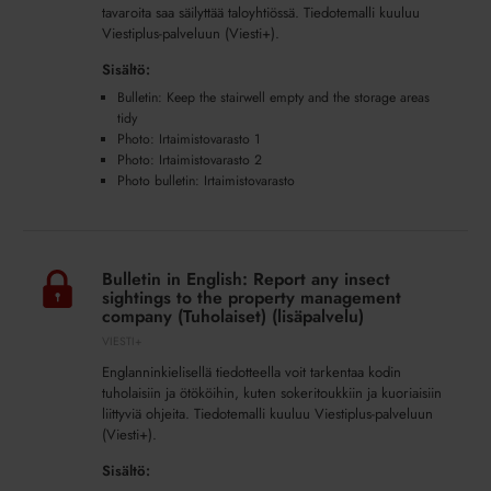
empty
tavaroita saa säilyttää taloyhtiössä. Tiedotemalli kuuluu
and
Viestiplus-palveluun (Viesti+).
the
Sisältö:
storage
Bulletin: Keep the stairwell empty and the storage areas
areas
tidy
tidy
Photo: Irtaimistovarasto 1
(Tavaroiden
Photo: Irtaimistovarasto 2
säilytys)
Photo bulletin: Irtaimistovarasto
(lisäpalvelu)
Bulletin
in
Bulletin in English: Report any insect
English:
sightings to the property management
Report
company (Tuholaiset) (lisäpalvelu)
any
VIESTI+
insect
Englanninkielisellä tiedotteella voit tarkentaa kodin
sightings
tuholaisiin ja ötököihin, kuten sokeritoukkiin ja kuoriaisiin
to
liittyviä ohjeita. Tiedotemalli kuuluu Viestiplus-palveluun
(Viesti+).
the
property
Sisältö:
management