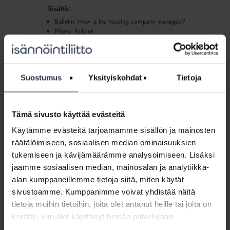
managed?
Sisältö:
(Miten
Bulletin: How is the housing company managed?
taloyhtiötä
Photo: Kokous
johdetaan?)
(lisäpalvelu)
Bulletin
in
Bulletin in English: Sounds of living are part
Suostumus
Yksityiskohdat
Tietoja
English:
of life in a housing company (Naapurisopu)
Sounds
(lisäpalvelu)
of
VIESTI+
Tämä sivusto käyttää evästeitä
living
Englanninkielisellä tiedotteella voit kertoa normaaleista
are
asumisen äänistä ja neuvoa miten toimia, jos melu on
Käytämme evästeitä tarjoamamme sisällön ja mainosten
part
häiritsevää. Tiedotemalli kuuluu Viestiplus-palveluun
räätälöimiseen, sosiaalisen median ominaisuuksien
(Viesti+).
of
tukemiseen ja kävijämäärämme analysoimiseen. Lisäksi
life
Sisältö:
jaamme sosiaalisen median, mainosalan ja analytiikka-
in
alan kumppaneillemme tietoja siitä, miten käytät
Bulletin: Sounds of living are part of life in a housing
a
company
sivustoamme. Kumppanimme voivat yhdistää näitä
housing
Photo. Melu
tietoja muihin tietoihin, joita olet antanut heille tai joita on
company
kerätty, kun olet käyttänyt heidän palvelujaan.
(Naapurisopu)
Bulletin
(lisäpalvelu)