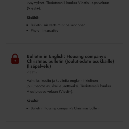
kysymykset. Tiedotemalli kuuluu Viestiplus-palveluun
open
(Viesti+).
(Ilmanvaihtoventtiilien
tukkiminen)
Sisältö:
(lisäpalvelu)
Bulletin: Air vents must be kept open
Photo: Ilmanvaihto
Bulletin
in
Bulletin in English: Housing company’s
English:
Christmas bulletin (Joulutiedote asukkaille)
Housing
(lisäpalvelu)
company’s
VIESTI+
Christmas
Valmiiksi koottu ja kuvitettu englanninkielinen
bulletin
joulutiedote asukkaille jaettavaksi. Tiedotemalli kuuluu
(Joulutiedote
Viestiplus-palveluun (Viesti+).
asukkaille)
Sisältö:
(lisäpalvelu)
Bulletin: Housing company’s Christmas bulletin
Bulletin