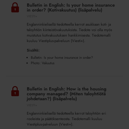
in
Bulletin in English: Is your home insurance
English:
in order? (Kotivakuutus) (lisäpalvelu)
Is
VIESTI+
your
Englanninkielisellä tiedotteella kerrot asukkaan koti- ja
home
taloyhtiön kiinteistövakuutuksista. Tiedote voi olla myös
insurance
muistutus kotivakuutuksen hankkimisesta. Tiedotemalli
in
kuuluu Viestiplus-palveluun (Viesti+).
order?
Sisältö:
(Kotivakuutus)
Bulletin: Is your home insurance in order?
(lisäpalvelu)
Photo: Vakuutus
Bulletin
in
Bulletin in English: How is the housing
English:
company managed? (Miten taloyhtiötä
How
johdetaan?) (lisäpalvelu)
is
VIESTI+
the
Englanninkielisellä tiedotteella kerrot taloyhtiön eri
housing
rooleista ja päätöksenteosta. Tiedotemalli kuuluu
company
Viestiplus-palveluun (Viesti+).