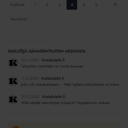
Siirry
Siirry
Siirry
Siirry
Siirry
Siirry
Siirry
Edelliset
1
2
3
4
5
6
…
19
sivulle:
sivulle:
sivulle:
sivulle:
sivulle:
sivulle:
sivulle:
Seuraavat
SISÄLTÖJÄ ISÄNNÖINTILIITON MEDIOISTA
16.6.2026
Kotitalolehti.fi
Taloyhtiön viestintään on monta kanavaa
11.6.2026
Kotitalolehti.fi
Joku roti roskakatokseen – Näin lajittelua taloyhtiössä voi tukea
20.5.2026
Kotitalolehti.fi
Miltä näyttää isännöitsijän työpäivä? Hyppäsimme mukaan