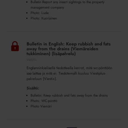
Bulletin Report any insect sightings to the property
company
management company
(Tuholaiset)
Photo: Lude
(lisäpalvelu)
Photo: Kuoriainen
Bulletin
in
Bulletin in English: Keep rubbish and fats
English:
away from the drains (Viemäreiden
Keep
tukkiminen) (lisäpalvelu)
rubbish
VIESTI+
and
Englanninkielisellä tiedotteella kerrot, mitä wc-pönttöön
fats
saa laittaa ja mitä ei. Tiedotemalli kuuluu Viestiplus-
away
palveluun (Viesti+).
from
Sisältö:
the
Bulletin: Keep rubbish and fats away from the drains
drains
Photo: WC-pönttö
(Viemäreiden
Photo Viemäri
tukkiminen)
(lisäpalvelu)