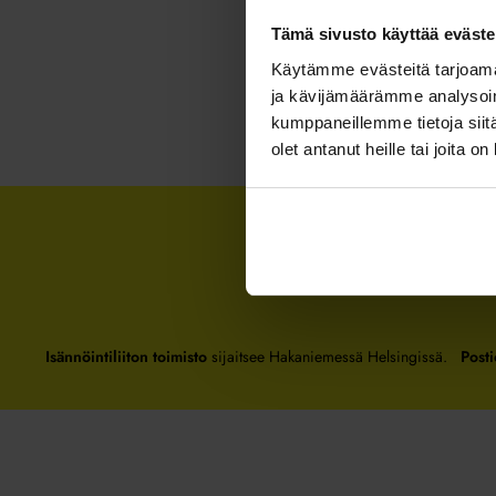
Tämä sivusto käyttää eväste
Käytämme evästeitä tarjoama
ja kävijämäärämme analysoim
kumppaneillemme tietoja siitä
olet antanut heille tai joita o
Isännöintiliiton toimisto
sijaitsee Hakaniemessä Helsingissä.
Posti