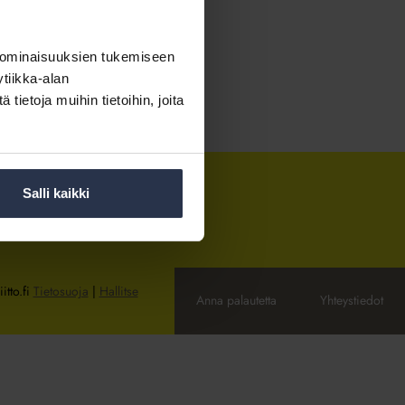
 ominaisuuksien tukemiseen
tiikka-alan
ietoja muihin tietoihin, joita
Salli kaikki
itto.fi
Tietosuoja
|
Hallitse
Anna palautetta
Yhteystiedot