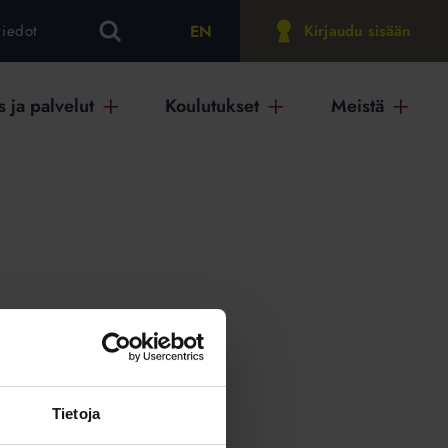
EN
tiedot
Kirjaudu sisään
 ja palvelut
Koulutukset
Meistä
on
Tietoja