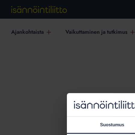
Ajankohtaista
Vaikuttaminen ja tutkimus
T
Suostumus