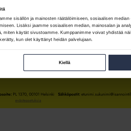
itä
mme sisällön ja mainosten räätälöimiseen, sosiaalisen median
Kirjaudu sisään
iseen. Lisäksi jaamme sosiaalisen median, mainosalan ja analy
, miten käytät sivustoamme. Kumppanimme voivat yhdistää näitä t
Tietoa jäsenyydestä
n kerätty, kun olet käyttänyt heidän palvelujaan.
Kiellä
Isännöintiliitto
Isännöintiliitto
Isännöintiliitto
LinkedInissä
Facebookissa
Instagrammissa
osoite:
PL 1370, 00101 Helsinki
Sähköpostit:
etunimi.sukunimi@isannointili
evästeasetuksia