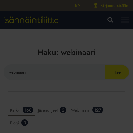
EN
Kirjaudu sisään
M
VA
Haku:
webinaari
Hae
sivustolta
Hakutulokset
168
2
127
Kaikki
Jäsenohjeet
Webinaarit
Isännöintiliitto.fi-
3
Blogi
palvelusta