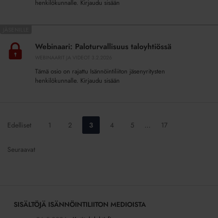
mahdollisuuksia
henkilökunnalle. Kirjaudu sisään
se
tuo
Webinaari:
tullessaan?
Paloturvallisuus
Webinaari: Paloturvallisuus taloyhtiössä
taloyhtiössä
WEBINAARIT JA VIDEOT
3.2.2026
Tämä osio on rajattu Isännöintiliiton jäsenyritysten
henkilökunnalle. Kirjaudu sisään
Siirry
Siirry
Siirry
Siirry
Siirry
Siirry
Edelliset
1
2
3
4
5
…
17
sivulle:
sivulle:
sivulle:
sivulle:
sivulle:
sivulle:
Seuraavat
SISÄLTÖJÄ ISÄNNÖINTILIITON MEDIOISTA