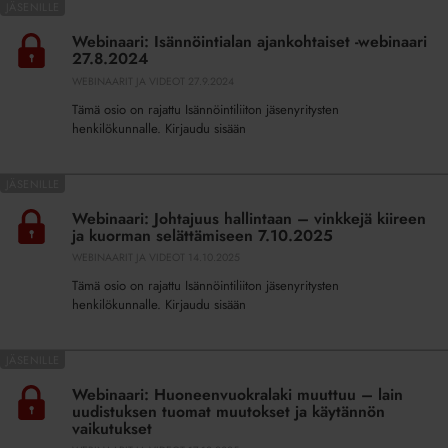
Webinaari:
ja
Isännöintialan
ohjata?
Webinaari: Isännöintialan ajankohtaiset -webinaari
ajankohtaiset
10.2.2026
27.8.2024
-
WEBINAARIT JA VIDEOT
27.9.2024
webinaari
Tämä osio on rajattu Isännöintiliiton jäsenyritysten
27.8.2024
henkilökunnalle. Kirjaudu sisään
Webinaari:
Johtajuus
Webinaari: Johtajuus hallintaan – vinkkejä kiireen
hallintaan
ja kuorman selättämiseen 7.10.2025
–
WEBINAARIT JA VIDEOT
14.10.2025
vinkkejä
Tämä osio on rajattu Isännöintiliiton jäsenyritysten
kiireen
henkilökunnalle. Kirjaudu sisään
ja
kuorman
selättämiseen
Webinaari:
7.10.2025
Huoneenvuokralaki
Webinaari: Huoneenvuokralaki muuttuu – lain
muuttuu
uudistuksen tuomat muutokset ja käytännön
–
vaikutukset