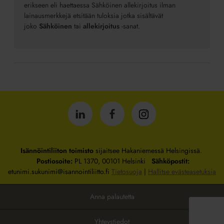
erikseen eli haettaessa Sähköinen allekirjoitus ilman
lainausmerkkejä etsitään tuloksia jotka sisältävät
joko
Sähköinen
tai
allekirjoitus
-sanat.
Isännöintiliitto
Isännöintiliitto
Isännöintiliitto
LinkedInissä
Facebookissa
Instagrammissa
Isännöintiliiton toimisto
sijaitsee Hakaniemessä Helsingissä.
Postiosoite:
PL 1370, 00101 Helsinki
Sähköpostit:
etunimi.sukunimi@isannointiliitto.fi
Tietosuoja
|
Hallitse evästeasetuksia
Anna palautetta
Yhteystiedot