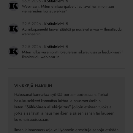
26.5.2026
Kotitalolehti.fi
Webinaari: Miten elinkaaripalvelut auttavat hallinnoimaan
viemäreiden korjausvelkaa?
22.5.2026
Kotitalolehti.fi
Aurinkopaneelit tuovat säästöä ja nostavat arvoa – Ilmoittaudu
webinaariin
22.5.2026
Kotitalolehti.fi
Miten julkisivuremontti toteutetaan aikataulussa ja laadukkaasti?
Ilmoittaudu webinaariin
VINKKEJÄ HAKUUN
Hakusanat kannattaa syöttää perusmuodossaan. Tarkat
hakulausekkeet kannattaa laittaa lainausmerkkeihin
kuten
“Sähköinen allekirjoitus”
jolloin etsitään tuloksia
jotka sisältävät lainausmerkkien sisäisen sanan tai lauseen
kokonaisuudessaan.
Ilman lainausmerkkejä välilyönnein eroteltuja sanoja etsitään