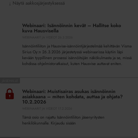
Näytä aakkosjärjestyksessä
↓
Webinaari:
Isännöinnin
Webinaari: Isännöinnin kevät – Hallitse koko
kevät
kuva Hausvisella
–
WEBINAARIT JA VIDEOT
26.3.2026
Hallitse
Isännöintiliiton ja Hausvise-isännöintijärjestelmää kehittävän Visma
koko
Sirius Oy:n 26.3.2026 järjestetyssä webinaarissa käytiin läpi
kuva
kevään tyypillinen prosessi isännöitsijän näkökulmasta ja se, missä
Hausvisella
kohdissa ohjelmistoratkaisut, kuten Hausvise auttavat eniten.
Webinaari:
Muistisairas
Webinaari: Muistisairas asukas isännöinnin
asukas
asiakkaana – miten kohdata, auttaa ja ohjata?
isännöinnin
10.2.2026
asiakkaana
WEBINAARIT JA VIDEOT
17.2.2026
–
Tämä osio on rajattu Isännöintiliiton jäsenyritysten
miten
henkilökunnalle. Kirjaudu sisään
kohdata,
auttaa