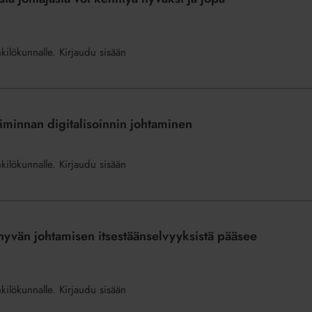
nkilökunnalle. Kirjaudu sisään
iminnan digitalisoinnin johtaminen
nkilökunnalle. Kirjaudu sisään
yvän johtamisen itsestäänselvyyksistä pääsee
nkilökunnalle. Kirjaudu sisään