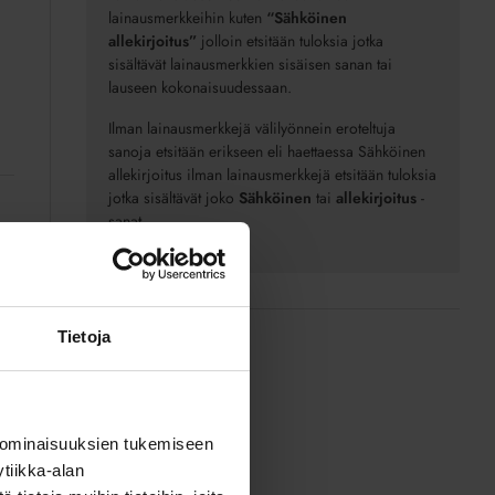
lainausmerkkeihin kuten
“Sähköinen
allekirjoitus”
jolloin etsitään tuloksia jotka
sisältävät lainausmerkkien sisäisen sanan tai
lauseen kokonaisuudessaan.
Ilman lainausmerkkejä välilyönnein eroteltuja
sanoja etsitään erikseen eli haettaessa Sähköinen
allekirjoitus ilman lainausmerkkejä etsitään tuloksia
jotka sisältävät joko
Sähköinen
tai
allekirjoitus
-
sanat.
Tietoja
 ominaisuuksien tukemiseen
tiikka-alan