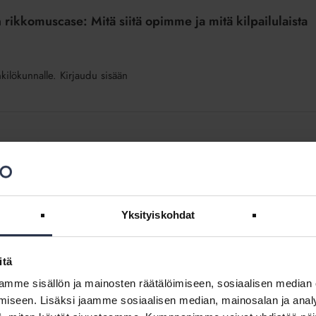
 rikkomuscase: Mitä siitä opimme ja mitä kilpailulaista
nkilökunnalle. Kirjaudu sisään
lmä uudistuu
2024 alussa riippumaton toimielin, Isännöinnin eettinen neuvosto.
mattilaisten kannalta? 30.11.2023 järjestetyssä webinaarissa tästä
Yksityiskohdat
itä
mme sisällön ja mainosten räätälöimiseen, sosiaalisen median
iseen. Lisäksi jaamme sosiaalisen median, mainosalan ja analy