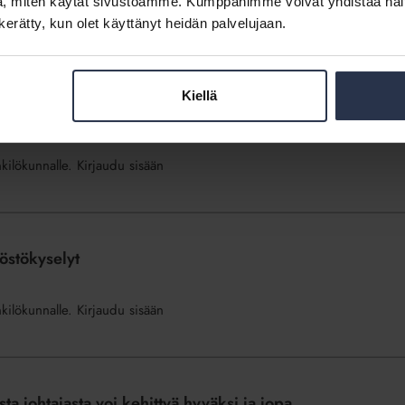
, miten käytät sivustoamme. Kumppanimme voivat yhdistää näitä t
nkilökunnalle. Kirjaudu sisään
n kerätty, kun olet käyttänyt heidän palvelujaan.
Kiellä
ä kiireen ja kuorman selättämiseen 7.10.2025
nkilökunnalle. Kirjaudu sisään
östökyselyt
nkilökunnalle. Kirjaudu sisään
 johtajasta voi kehittyä hyväksi ja jopa