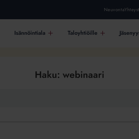
Neuvonta
Yhteys
Isännöintiala
Taloyhtiöille
Jäsenyys
Haku:
webinaari