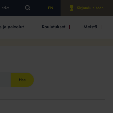
EN
tiedot
Kirjaudu sisään
 ja palvelut
Koulutukset
Meistä