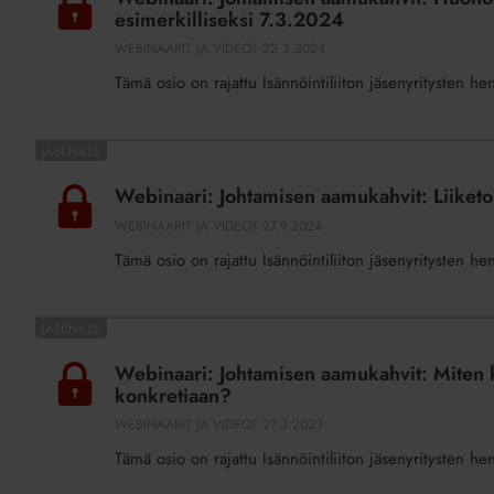
aamukahvit:
esimerkilliseksi 7.3.2024
Huonosta
WEBINAARIT JA VIDEOT
22.3.2024
johtajasta
Tämä osio on rajattu Isännöintiliiton jäsenyritysten he
voi
kehittyä
hyväksi
Webinaari:
ja
Johtamisen
Webinaari: Johtamisen aamukahvit: Liiketo
jopa
aamukahvit:
WEBINAARIT JA VIDEOT
27.9.2024
esimerkilliseksi
Liiketoiminnan
7.3.2024
Tämä osio on rajattu Isännöintiliiton jäsenyritysten he
digitalisoinnin
johtaminen
Webinaari:
Johtamisen
Webinaari: Johtamisen aamukahvit: Miten h
aamukahvit:
konkretiaan?
Miten
WEBINAARIT JA VIDEOT
27.3.2023
hyvän
Tämä osio on rajattu Isännöintiliiton jäsenyritysten he
johtamisen