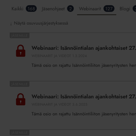
Hakutulokset
Kaikki
Jäsenohjeet
Webinaarit
Blogi
168
2
127
Isännöintiliitto.fi-
Näytä osuvuusjärjestyksessä
↓
palvelusta
Webinaari:
Isännöintialan
Webinaari: Isännöintialan ajankohtaiset 2
ajankohtaiset
WEBINAARIT JA VIDEOT
1.3.2024
27.2.2024
Tämä osio on rajattu Isännöintiliiton jäsenyritysten he
Webinaari:
Isännöintialan
Webinaari: Isännöintialan ajankohtaiset 2
ajankohtaiset
WEBINAARIT JA VIDEOT
3.6.2025
27.5.2025
Tämä osio on rajattu Isännöintiliiton jäsenyritysten he
Webinaari: