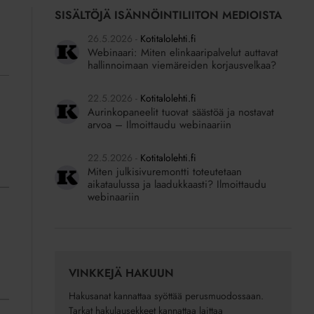
SISÄLTÖJÄ ISÄNNÖINTILIITON MEDIOISTA
26.5.2026
Kotitalolehti.fi
Webinaari: Miten elinkaaripalvelut auttavat
hallinnoimaan viemäreiden korjausvelkaa?
22.5.2026
Kotitalolehti.fi
Aurinkopaneelit tuovat säästöä ja nostavat
arvoa – Ilmoittaudu webinaariin
22.5.2026
Kotitalolehti.fi
Miten julkisivuremontti toteutetaan
aikataulussa ja laadukkaasti? Ilmoittaudu
webinaariin
VINKKEJÄ HAKUUN
Hakusanat kannattaa syöttää perusmuodossaan.
Tarkat hakulausekkeet kannattaa laittaa