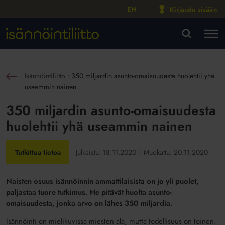
EN
Kirjaudu sisään
M
VA
Isännöintiliitto
:
350 miljardin asunto-omaisuudesta huolehtii yhä
sin
useammin nainen
350 miljardin asunto-omaisuudesta
huolehtii yhä useammin nainen
Tutkittua tietoa
Julkaistu:
18.11.2020
Muokattu:
20.11.2020
Naisten osuus isännöinnin ammattilaisista on jo yli puolet,
paljastaa tuore tutkimus. He pitävät huolta asunto-
omaisuudesta, jonka arvo on lähes 350 miljardia.
Isännöinti on mielikuvissa miesten ala, mutta todellisuus on toinen.