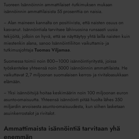
Tuoreen Isännöinnin ammattilaiset -tutkimuksen mukaan
isännöinnin ammattilaisista 55 prosenttia on naisia.
− Alan maineen kannalta on positiivista, että naisten osuus on
kasvanut. Isännöintiala tarvitsee lähivuosina runsaasti uusia
tekijöitä, jolloin on hyvä, että se näyttäytyy yhtä lailla naisten kuin
miestenkin alana, sanoo Isännöintiliiton vaikuttamis- ja
tutkimusjohtaja
Tuomas Viljamaa
.
Suomessa toimii noin 800–1000 isännöintiyritystä, joissa
työskentelee yhteensä noin 5000 isännöinnin ammattilaista. He
vaikuttavat 2,7 miljoonan suomalaisen kerros- ja rivitaloasukkaan
elämään.
− Yksi isännöitsijä hoitaa keskimäärin noin 100 miljoonan euron
asunto-omaisuutta. Yhteensä isännöinti pitää huolta lähes 350
miljardin arvoisesta asunto-omaisuudesta, kun siihen lasketaan
asuinkerrostalot ja rivitalot.
Ammattimaista isännöintiä tarvitaan yhä
enemmän