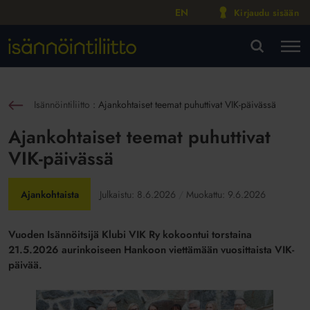
EN
Kirjaudu sisään
M
VA
Isännöintiliitto
:
Ajankohtaiset teemat puhuttivat VIK-päivässä
sin
Ajankohtaiset teemat puhuttivat
VIK-päivässä
Ajankohtaista
Julkaistu:
8.6.2026
Muokattu:
9.6.2026
Vuoden Isännöitsijä Klubi VIK Ry kokoontui torstaina
21.5.2026 aurinkoiseen Hankoon viettämään vuosittaista VIK-
päivää.