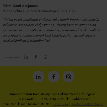
Teksti:
Sami Asujamaa
Puheenjohtaja, Vuoden Isännöitsijä Klubi VIK Ry
VIK on valtakunnallinen yhdistys, joka toimii Vuoden Isännöitsijä -
palkinnon saaneiden yhdyssiteenä. Yhdistyksen tavoitteena on
vahvistaa isännöintialan ammattitaitoa, lisätä sen yhteiskunnallista
arvostusta ja toimia esimerkkinä laadukkaasta, vastuullisesta ja
asiakaslähtöisestä isännöinnistä.
Jaa somessa
Isännöintiliitto
Isännöintiliitto
Isännöintiliitto
LinkedInissä
Facebookissa
Instagrammissa
Isännöintiliiton toimisto
sijaitsee Hakaniemessä Helsingissä.
Postiosoite:
PL 1370, 00101 Helsinki
Sähköpostit:
etunimi.sukunimi@isannointiliitto.fi
Tietosuoja
|
Hallitse evästeasetuksia