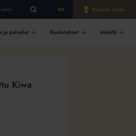
EN
tiedot
Kirjaudu sisään
 ja palvelut
Koulutukset
Meistä
ttu Kiwa