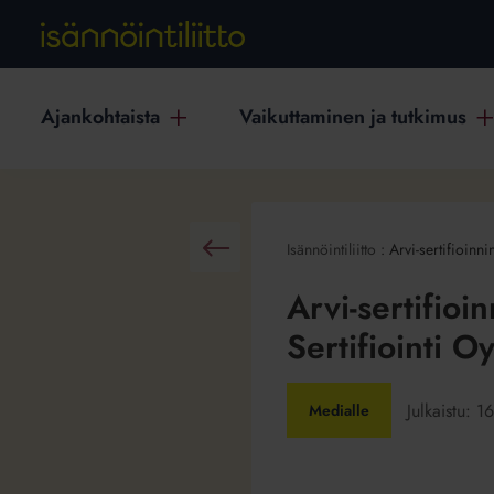
Ajankohtaista
Vaikuttaminen ja tutkimus
Isännöintiliitto
:
Arvi-sertifioinn
Takaisin
Arvi-sertifioi
Sertifiointi O
Julkaistu:
16
Medialle